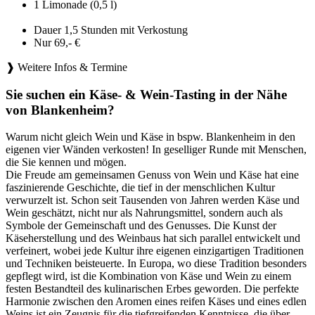
1 Limonade (0,5 l)
Dauer 1,5 Stunden mit Verkostung
Nur 69,- €
❱ Weitere Infos & Termine
Sie suchen ein Käse- & Wein-Tasting in der Nähe
von Blankenheim?
Warum nicht gleich Wein und Käse in bspw. Blankenheim in den
eigenen vier Wänden verkosten! In geselliger Runde mit Menschen,
die Sie kennen und mögen.
Die Freude am gemeinsamen Genuss von Wein und Käse hat eine
faszinierende Geschichte, die tief in der menschlichen Kultur
verwurzelt ist. Schon seit Tausenden von Jahren werden Käse und
Wein geschätzt, nicht nur als Nahrungsmittel, sondern auch als
Symbole der Gemeinschaft und des Genusses. Die Kunst der
Käseherstellung und des Weinbaus hat sich parallel entwickelt und
verfeinert, wobei jede Kultur ihre eigenen einzigartigen Traditionen
und Techniken beisteuerte. In Europa, wo diese Tradition besonders
gepflegt wird, ist die Kombination von Käse und Wein zu einem
festen Bestandteil des kulinarischen Erbes geworden. Die perfekte
Harmonie zwischen den Aromen eines reifen Käses und eines edlen
Weins ist ein Zeugnis für die tiefgreifenden Kenntnisse, die über