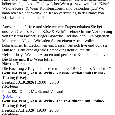
höher schlägen lässt. Doch welcher Wein passt zu welchem Käse?
Welche Käse- & Wein-Kombinationen sind besonders gut? Wo
kann ich an einer Wein- und Käse-Verkostung in der Nähe von
Blankenheim teilnehmen?
Antworten auf diese und viele weitere Fragen erhalten Sie bei
unserem Genuss-Event „Käse & Wein“ – einer
Online-Verkostung
von unserem Partner Riegel Bioweine und uns, den Ökologischen
Molkereien Allgäu. Wir laden Sie zu einem Abend voller
kulinarischer Entdeckungen ein. Lassen Sie sich
live
und
von zu
Hause
aus auf eine digitale Entdeckungstour durch die
vielschichtige Welt der Aromen und perfekten Kombinationen von
Bio-Käse und Bio-Wein
führen.
Nächste Termine
Die Buchung erfolgt über unseren Partner "Bio Genuss Akademie"
Genuss-Event „Käse & Wein - Klassik-Edition" mit Online-
Tasting (Live)
Freitag 30.10.2026
| 19:00 - 20:30
()
Webinar
Preis: 99,- € inkl. MwSt. und Versand
❱ Jetzt buchen
Genuss-Event „Käse & Wein - Deluxe-Edition“ mit Online-
Tasting (Live)
Freitag 27.11.2026
| 19:00 - 20:30
()
Webinar