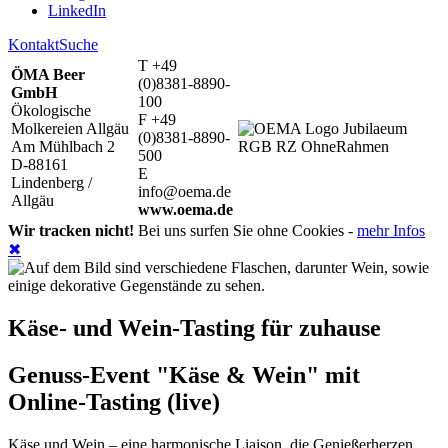
LinkedIn
Kontakt
Suche
T +49
ÖMA Beer
(0)8381-8890-
GmbH
100
Ökologische
F +49
Molkereien Allgäu
(0)8381-8890-
Am Mühlbach 2
500
D-88161
E
Lindenberg /
info@oema.de
Allgäu
www.oema.de
Wir tracken nicht!
Bei uns surfen Sie ohne Cookies -
mehr Infos
✖
Käse- und Wein-Tasting für zuhause
Genuss-Event "Käse & Wein" mit
Online-Tasting (live)
Käse und Wein – eine harmonische Liaison, die Genießerherzen