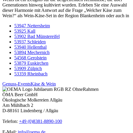
Generationen hinweg kultiviert wurden. Erleben Sie eine Auswahl
dieser Harmonie mit Antwort auf die Frage „Welcher Käse zum
Wein?“ als Wein-Käse-Set in der Region Blankenheim oder auch in
53947 Nettersheim
53925 Kall
53902 Bad Münstereifel
53937 Schleiden
53940 Hellenthal
53894 Mechernich
54568 Gerolstein
53879 Euskirchen
53909 Zülpich
53359 Rheinbach
Genuss-Events
Käse & Wein
ÖMA Beer GmbH
Ökologische Molkereien Allgäu
Am Mühlbach 2
D-88161 Lindenberg / Allgäu
Telefon:
+49 (0)8381-8890-100
E-Mail:
info@oema.de