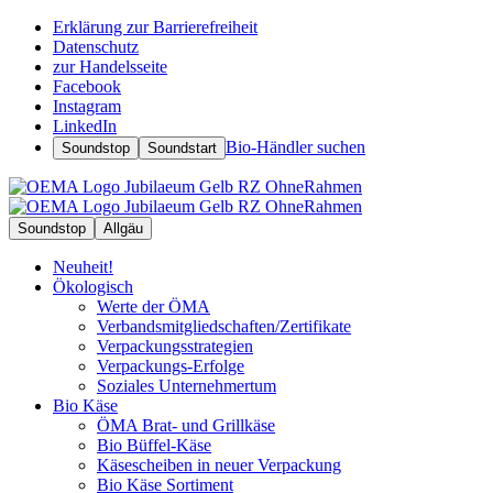
Erklärung zur Barrierefreiheit
Datenschutz
zur Handelsseite
Facebook
Instagram
LinkedIn
Bio-Händler suchen
Soundstop
Soundstart
Soundstop
Allgäu
Neuheit!
Ökologisch
Werte der ÖMA
Verbandsmitgliedschaften/Zertifikate
Verpackungsstrategien
Verpackungs-Erfolge
Soziales Unternehmertum
Bio Käse
ÖMA Brat- und Grillkäse
Bio Büffel-Käse
Käsescheiben in neuer Verpackung
Bio Käse Sortiment