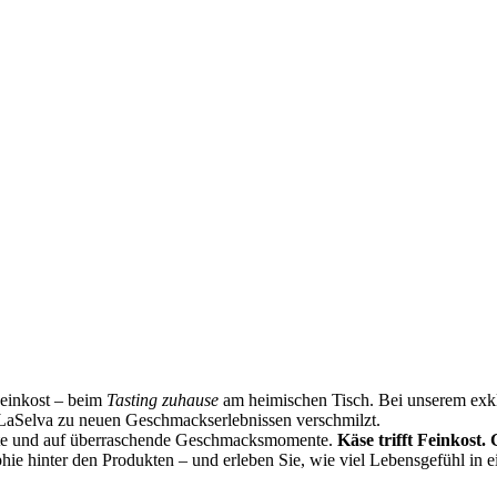
Feinkost – beim
Tasting zuhause
am heimischen Tisch. Bei unserem exklu
LaSelva zu neuen Geschmackserlebnissen verschmilzt.
ste und auf überraschende Geschmacksmomente.
Käse trifft Feinkost.
phie hinter den Produkten – und erleben Sie, wie viel Lebensgefühl in 