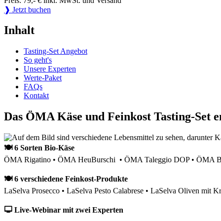
Preis: 79,- € inkl. MwSt. und Versand
❱ Jetzt buchen
Inhalt
Tasting-Set Angebot
So geht's
Unsere Experten
Werte-Paket
FAQs
Kontakt
Das ÖMA Käse und Feinkost Tasting-Set e
🍽 6 Sorten Bio-Käse
ÖMA Rigatino • ÖMA HeuBurschi • ÖMA Taleggio DOP • ÖMA Bau
🍽 6 verschiedene Feinkost-Produkte
LaSelva Prosecco • LaSelva Pesto Calabrese • LaSelva Oliven mit Kr
🖵 Live-Webinar mit zwei Experten