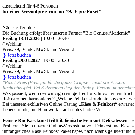
ausreichend für 4-6 Personen
für einen Gesamtpreis von nur 79,- € pro Paket*
Nächste Termine
Die Buchung erfolgt über unseren Partner "Bio Genuss Akademie"
Freitag 13.11.2026
| 19:00 - 20:30
()
Webinar
Preis: 79,- € inkl. MwSt. und Versand
❱ Jetzt buchen
Freitag 29.01.2027
| 19:00 - 20:30
()
Webinar
Preis: 79,- € inkl. MwSt. und Versand
❱ Jetzt buchen
*Paket-Preis (Preis gilt für die ganze Gruppe - nicht pro Person)
Rechenbeispiel: Bei 6 Personen liegt der Preis p. Person umgerechnet
Was passiert, wenn der würzig-cremige HeuBurschi von einem fruchti
Käsearomen harmonieren? „Welche Feinkost-Produkte passen zu we
Bei unserem exklusiven Online-Tasting
„Käse & Feinkost“
erwartet
Lebensfreude, auf Handwerk – auf echtes Dolce Vita.
Feinste Bio-Käsekunst trifft italienische Feinkost-Delikatessen –
Probieren Sie in unserer Online-Verkostung von Feinkost und Käse sel
umfangreiches Käse-Feinkost-Paket bspw. nach Mainz geliefert und n