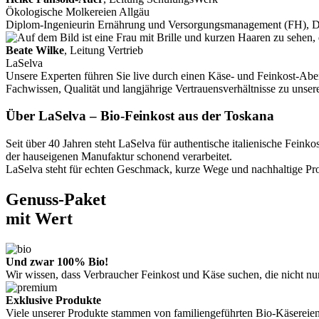
Ökologische Molkereien Allgäu
Diplom-Ingenieurin Ernährung und Versorgungsmanagement (FH), 
Beate Wilke
, Leitung Vertrieb
LaSelva
Unsere Experten führen Sie live durch einen Käse- und Feinkost-Aben
Fachwissen, Qualität und langjährige Vertrauensverhältnisse zu unse
Über LaSelva – Bio-Feinkost aus der Toskana
Seit über 40 Jahren steht LaSelva für authentische italienische Fe
der hauseigenen Manufaktur schonend verarbeitet.
LaSelva steht für echten Geschmack, kurze Wege und nachhaltige Prod
Genuss-Paket
mit Wert
Und zwar 100% Bio!
Wir wissen, dass Verbraucher Feinkost und Käse suchen, die nicht n
Exklusive Produkte
Viele unserer Produkte stammen von familiengeführten Bio-Käsereien