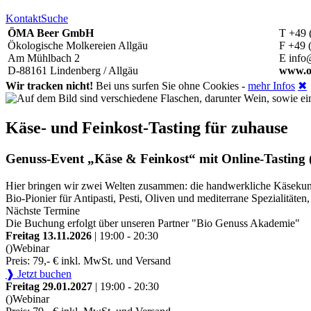
Kontakt
Suche
ÖMA Beer GmbH
T +49 
Ökologische Molkereien Allgäu
F +49 
Am Mühlbach 2
E info
D-88161 Lindenberg / Allgäu
www.o
Wir tracken nicht!
Bei uns surfen Sie ohne Cookies -
mehr Infos
✖
Käse- und Feinkost-Tasting für zuhause
Genuss-Event „Käse & Feinkost“ mit Online-Tasting (
Hier bringen wir zwei Welten zusammen: die handwerkliche Käsekunst
Bio-Pionier für Antipasti, Pesti, Oliven und mediterrane Spezialitä
Nächste Termine
Die Buchung erfolgt über unseren Partner "Bio Genuss Akademie"
Freitag 13.11.2026
| 19:00 - 20:30
()
Webinar
Preis: 79,- € inkl. MwSt. und Versand
❱ Jetzt buchen
Freitag 29.01.2027
| 19:00 - 20:30
()
Webinar