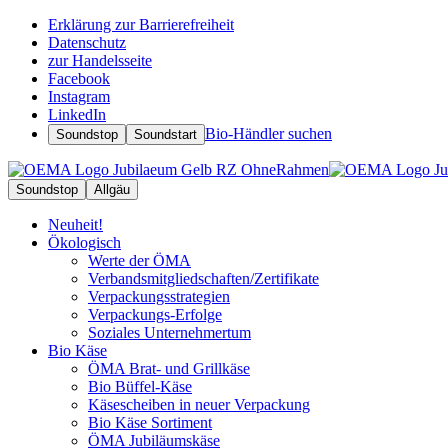
Erklärung zur Barrierefreiheit
Datenschutz
zur Handelsseite
Facebook
Instagram
LinkedIn
Bio-Händler suchen
Soundstop
Soundstart
Soundstop
Allgäu
Neuheit!
Ökologisch
Werte der ÖMA
Verbandsmitgliedschaften/Zertifikate
Verpackungsstrategien
Verpackungs-Erfolge
Soziales Unternehmertum
Bio Käse
ÖMA Brat- und Grillkäse
Bio Büffel-Käse
Käsescheiben in neuer Verpackung
Bio Käse Sortiment
ÖMA Jubiläumskäse