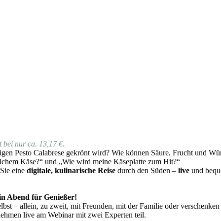
 bei nur ca. 13,17 €.
gen Pesto Calabrese gekrönt wird? Wie können Säure, Frucht und Würz
lchem Käse?“ und „Wie wird meine Käseplatte zum Hit?“
 Sie eine
digitale, kulinarische Reise
durch den Süden –
live
und beque
 ein Abend für Genießer!
bst – allein, zu zweit, mit Freunden, mit der Familie oder verschenken
ehmen live am Webinar mit zwei Experten teil.