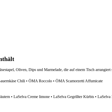
nthält
ernkäse Chili • ÖMA Roccolo • ÖMA Scamorzetti Affumicate
äutern • LaSelva Creme limone • LaSelva Gegrillter Kürbis • LaSelva 