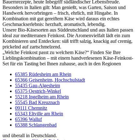
Bauernrezepte, heute Inbegriff südländischer Lebensfreude.
Besonders in Italien gilt: Man genießt, was Garten, Saison und
Handwerk hervorbringen – frisch, ehrlich, mit Hingabe. In
Kombination mit gut gereiftem Käse wird daraus ein echtes
Geschmackserlebnis: herzhaft, aromatisch, lebendig.
Unsere Bio-Käsesorten aus Süddeutschland und aus Italien passen
ideal zur mediterranen Feinkost. Die Aromenvielfalt lädt ein zum
Kombinieren und Entdecken: süß trifft salzig, knackig auf cremig,
prickelnd auf zartschmelzend.
„Welche Feinkost passt zu welchem Käse?“ Finden Sie Ihre
Lieblingskombination – mit einem handverlesenen Käse-Feinkost-
Set für ein Tasting bei Ihnen zuhause, auch in den Regionen
65385 Rüdesheim am Rhein
65366 Geisenheim, Hochschulstadt
55435 Gau-Algesheim
65375 Oestrich-Winkel
55218 Ingelheim am Rhein
55545 Bad Kreuznach
09111 Chemnitz
65343 Eltville am Rhein
65396 Walluf
65388 Schlangenbad
und überall in Deutschland.