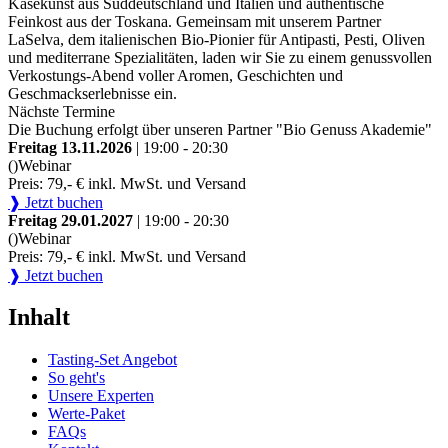
Käsekunst aus Süddeutschland und Italien und authentische
Feinkost aus der Toskana. Gemeinsam mit unserem Partner
LaSelva, dem italienischen Bio-Pionier für Antipasti, Pesti, Oliven
und mediterrane Spezialitäten, laden wir Sie zu einem genussvollen
Verkostungs-Abend voller Aromen, Geschichten und
Geschmackserlebnisse ein.
Nächste Termine
Die Buchung erfolgt über unseren Partner "Bio Genuss Akademie"
Freitag 13.11.2026
| 19:00 - 20:30
()
Webinar
Preis: 79,- € inkl. MwSt. und Versand
❱ Jetzt buchen
Freitag 29.01.2027
| 19:00 - 20:30
()
Webinar
Preis: 79,- € inkl. MwSt. und Versand
❱ Jetzt buchen
Inhalt
Tasting-Set Angebot
So geht's
Unsere Experten
Werte-Paket
FAQs