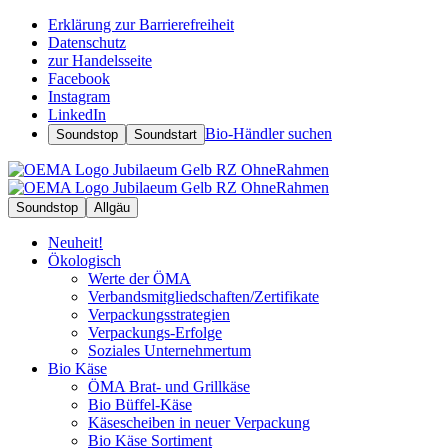
Erklärung zur Barrierefreiheit
Datenschutz
zur Handelsseite
Facebook
Instagram
LinkedIn
Bio-Händler suchen
Soundstop
Soundstart
Soundstop
Allgäu
Neuheit!
Ökologisch
Werte der ÖMA
Verbandsmitgliedschaften/Zertifikate
Verpackungsstrategien
Verpackungs-Erfolge
Soziales Unternehmertum
Bio Käse
ÖMA Brat- und Grillkäse
Bio Büffel-Käse
Käsescheiben in neuer Verpackung
Bio Käse Sortiment