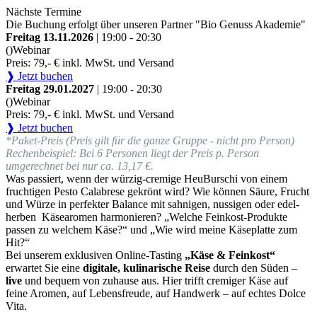
Nächste Termine
Die Buchung erfolgt über unseren Partner "Bio Genuss Akademie"
Freitag 13.11.2026
| 19:00 - 20:30
()
Webinar
Preis: 79,- € inkl. MwSt. und Versand
❱ Jetzt buchen
Freitag 29.01.2027
| 19:00 - 20:30
()
Webinar
Preis: 79,- € inkl. MwSt. und Versand
❱ Jetzt buchen
*Paket-Preis (Preis gilt für die ganze Gruppe - nicht pro Person)
Rechenbeispiel: Bei 6 Personen liegt der Preis p. Person
umgerechnet bei nur ca. 13,17 €.
Was passiert, wenn der würzig-cremige HeuBurschi von einem
fruchtigen Pesto Calabrese gekrönt wird? Wie können Säure, Frucht
und Würze in perfekter Balance mit sahnigen, nussigen oder edel-
herben Käsearomen harmonieren? „Welche Feinkost-Produkte
passen zu welchem Käse?“ und „Wie wird meine Käseplatte zum
Hit?“
Bei unserem exklusiven Online-Tasting
„Käse & Feinkost“
erwartet Sie eine
digitale, kulinarische Reise
durch den Süden –
live
und bequem von zuhause aus. Hier trifft cremiger Käse auf
feine Aromen, auf Lebensfreude, auf Handwerk – auf echtes Dolce
Vita.