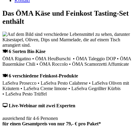
Kontakt
Das ÖMA Käse und Feinkost Tasting-Set
enthält
🍽 6 Sorten Bio-Käse
ÖMA Rigatino • ÖMA HeuBurschi • ÖMA Taleggio DOP • ÖMA
Bauernkäse Chili • ÖMA Roccolo • ÖMA Scamorzetti Affumicate
🍽 6 verschiedene Feinkost-Produkte
LaSelva Prosecco • LaSelva Pesto Calabrese • LaSelva Oliven mit
Kräutern • LaSelva Creme limone • LaSelva Gegrillter Kürbis
• LaSelva Pesto Trüffel
🖵 Live-Webinar mit zwei Experten
ausreichend für 4-6 Personen
für einen Gesamtpreis von nur 79,- € pro Paket*