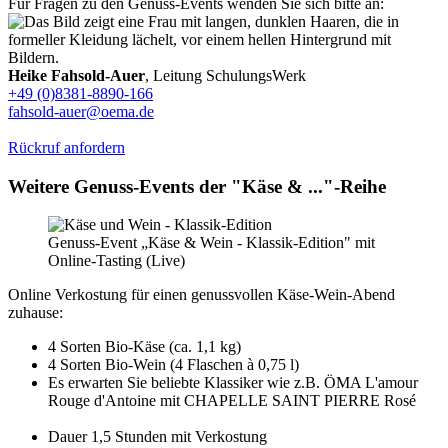
Für Fragen zu den Genuss-Events wenden Sie sich bitte an:
Heike Fahsold-Auer
, Leitung SchulungsWerk
+49 (0)8381-8890-166
fahsold-auer@oema.de
Rückruf anfordern
Weitere Genuss-Events der "Käse & ..."-Reihe
Genuss-Event „Käse & Wein - Klassik-Edition" mit
Online-Tasting (Live)
Online Verkostung für einen genussvollen Käse-Wein-Abend
zuhause:
4 Sorten Bio-Käse (ca. 1,1 kg)
4 Sorten Bio-Wein (4 Flaschen à 0,75 l)
Es erwarten Sie beliebte Klassiker wie z.B. ÖMA L'amour
Rouge d'Antoine mit CHAPELLE SAINT PIERRE Rosé
Dauer 1,5 Stunden mit Verkostung