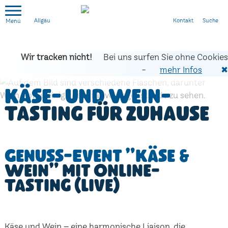
Kontakt
Suche
Allgäu
Wir tracken nicht!
Bei uns surfen Sie ohne Cookies
-
mehr Infos
✖
Käse- und Wein-
Tasting für zuhause
Genuss-Event "Käse &
Wein" mit Online-
Tasting (live)
Käse und Wein – eine harmonische Liaison, die