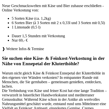
Neue Geschmackswelten mit Käse und Bier zuhause erschließen -
Online Verkostung von:
5 Sorten Käse (ca. 1,2kg)
6 Sorten Bier (à 3 Sorten mit 2 x 0,33l und 3 Sorten mit 0,5l)
1 Limonade (0,5 l)
Dauer 1,5 Stunden mit Verkostung
Nur 69,- €
❱ Weitere Infos & Termine
Sie suchen eine Käse- & Feinkost-Verkostung in der
Nähe von Ennepetal der Kluterthöhle?
Warum nicht gleich Käse & Feinkost Ennepetal der Kluterthöhle in
den eigenen vier Wänden verkosten? In entspannter Runde mit
Menschen, die Sie gernhaben – gemeinsam genießen, entdecken,
lachen.
Die Verbindung von Käse und feiner Kost hat eine lange Tradition –
verwurzelt in bäuerlicher Handwerkskunst und mediterraner
Genusskultur. Während Käse schon in der Antike als wertvolles
Nahrungsmittel geschätzt wurde, entstand rund ums Mittelmeer eine
Vielfalt an Feinkost: Antipasti, eingelegtes Gemüse, Cremes,