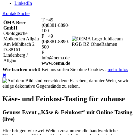
LinkedIn
Kontakt
Suche
T +49
ÖMA Beer
(0)8381-8890-
GmbH
100
Ökologische
F +49
Molkereien Allgäu
(0)8381-8890-
Am Mühlbach 2
500
D-88161
E
Lindenberg /
info@oema.de
Allgäu
www.oema.de
Wir tracken nicht!
Bei uns surfen Sie ohne Cookies -
mehr Infos
✖
Käse- und Feinkost-Tasting für zuhause
Genuss-Event „Käse & Feinkost“ mit Online-Tasting
(live)
Hier bringen wir zwei Welten zusammen: die handwerkliche