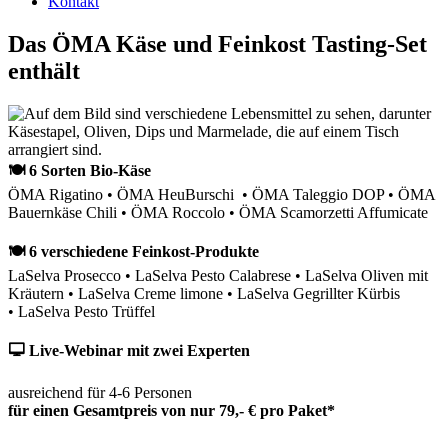
Kontakt
Das ÖMA Käse und Feinkost Tasting-Set
enthält
🍽 6 Sorten Bio-Käse
ÖMA Rigatino • ÖMA HeuBurschi • ÖMA Taleggio DOP • ÖMA
Bauernkäse Chili • ÖMA Roccolo • ÖMA Scamorzetti Affumicate
🍽 6 verschiedene Feinkost-Produkte
LaSelva Prosecco • LaSelva Pesto Calabrese • LaSelva Oliven mit
Kräutern • LaSelva Creme limone • LaSelva Gegrillter Kürbis
• LaSelva Pesto Trüffel
🖵 Live-Webinar mit zwei Experten
ausreichend für 4-6 Personen
für einen Gesamtpreis von nur 79,- € pro Paket*