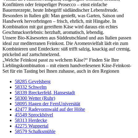
Konfitüren oder feinperliger Prosecco – einst einfache
Bauernrezepte, heute Inbegriff südländischer Lebensfreude.
Besonders in Italien gilt: Man genießt, was Garten, Saison und
Handwerk hervorbringen – frisch, ehrlich, mit Hingabe. In
Kombination mit gut gereiftem Käse wird daraus ein echtes
Geschmackserlebnis: herzhaft, aromatisch, lebendig.
Unsere Bio-Käsesorten aus Süddeutschland und aus Italien passen
ideal zur mediterranen Feinkost. Die Aromenvielfalt lädt ein zum
Kombinieren und Entdecken: süß trifft salzig, knackig auf cremig,
prickelnd auf zartschmelzend.
„Welche Feinkost passt zu welchem Käse?“ Finden Sie Ihre
Lieblingskombination – mit einem handverlesenen Käse-Feinkost-
Set für ein Tasting bei Ihnen zuhause, auch in den Regionen
58285 Gevelsberg
58332 Schwelm
58339 Breckerfeld, Hansestadt
58300 Wetter (Ruhr)
58095 Hagen der FernUniversität
42477 Radevormwald auf der Höhe
45549 Sprockhövel
58313 Herdecke
42275 Wuppertal
58579 Schalksmühle