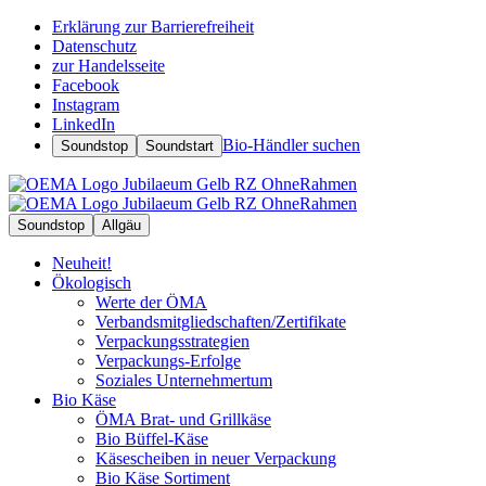
Erklärung zur Barrierefreiheit
Datenschutz
zur Handelsseite
Facebook
Instagram
LinkedIn
Bio-Händler suchen
Soundstop
Soundstart
Soundstop
Allgäu
Neuheit!
Ökologisch
Werte der ÖMA
Verbandsmitgliedschaften/Zertifikate
Verpackungsstrategien
Verpackungs-Erfolge
Soziales Unternehmertum
Bio Käse
ÖMA Brat- und Grillkäse
Bio Büffel-Käse
Käsescheiben in neuer Verpackung
Bio Käse Sortiment