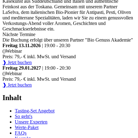
Käsekunst aus Süddeutschland und Italien und authentische
Feinkost aus der Toskana. Gemeinsam mit unserem Partner
LaSelva, dem italienischen Bio-Pionier für Antipasti, Pesti, Oliven
und mediterrane Spezialitäten, laden wir Sie zu einem genussvollen
Verkostungs-Abend voller Aromen, Geschichten und
Geschmackserlebnisse ein.
Nächste Termine
Die Buchung erfolgt über unseren Partner "Bio Genuss Akademie"
Freitag 13.11.2026
| 19:00 - 20:30
()
Webinar
Preis: 79,- € inkl. MwSt. und Versand
❱ Jetzt buchen
Freitag 29.01.2027
| 19:00 - 20:30
()
Webinar
Preis: 79,- € inkl. MwSt. und Versand
❱ Jetzt buchen
Inhalt
Tasting-Set Angebot
So geht's
Unsere Experten
Werte-Paket
FAQs