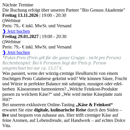
Nächste Termine
Die Buchung erfolgt über unseren Partner "Bio Genuss Akademie"
Freitag 13.11.2026
| 19:00 - 20:30
()
Webinar
Preis: 79,- € inkl. MwSt. und Versand
❱ Jetzt buchen
Freitag 29.01.2027
| 19:00 - 20:30
()
Webinar
Preis: 79,- € inkl. MwSt. und Versand
❱ Jetzt buchen
*Paket-Preis (Preis gilt für die ganze Gruppe - nicht pro Person)
Rechenbeispiel: Bei 6 Personen liegt der Preis p. Person
umgerechnet bei nur ca. 13,17 €.
Was passiert, wenn der würzig-cremige HeuBurschi von einem
fruchtigen Pesto Calabrese gekrönt wird? Wie können Säure, Frucht
und Würze in perfekter Balance mit sahnigen, nussigen oder edel-
herben Käsearomen harmonieren? „Welche Feinkost-Produkte
passen zu welchem Käse?“ und „Wie wird meine Käseplatte zum
Hit?“
Bei unserem exklusiven Online-Tasting
„Käse & Feinkost“
erwartet Sie eine
digitale, kulinarische Reise
durch den Süden –
live
und bequem von zuhause aus. Hier trifft cremiger Käse auf
feine Aromen, auf Lebensfreude, auf Handwerk – auf echtes Dolce
Vita.