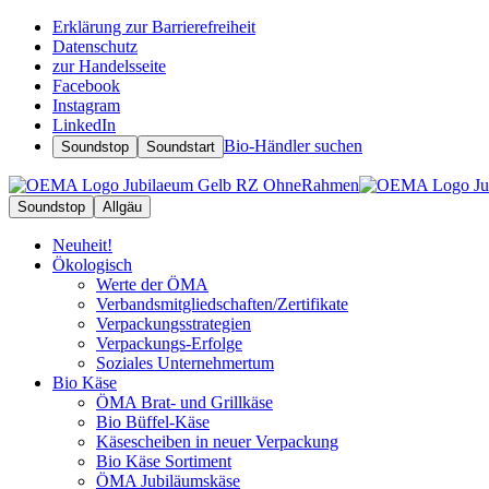
Erklärung zur Barrierefreiheit
Datenschutz
zur Handelsseite
Facebook
Instagram
LinkedIn
Bio-Händler suchen
Soundstop
Soundstart
Soundstop
Allgäu
Neuheit!
Ökologisch
Werte der ÖMA
Verbandsmitgliedschaften/Zertifikate
Verpackungsstrategien
Verpackungs-Erfolge
Soziales Unternehmertum
Bio Käse
ÖMA Brat- und Grillkäse
Bio Büffel-Käse
Käsescheiben in neuer Verpackung
Bio Käse Sortiment
ÖMA Jubiläumskäse