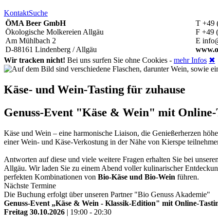
Kontakt
Suche
ÖMA Beer GmbH
T +49 
Ökologische Molkereien Allgäu
F +49 
Am Mühlbach 2
E info
D-88161 Lindenberg / Allgäu
www.o
Wir tracken nicht!
Bei uns surfen Sie ohne Cookies -
mehr Infos
✖
Käse- und Wein-Tasting für zuhause
Genuss-Event "Käse & Wein" mit Online-Ta
Käse und Wein – eine harmonische Liaison, die Genießerherzen höh
einer Wein- und Käse-Verkostung in der Nähe von Kierspe teilnehm
Antworten auf diese und viele weitere Fragen erhalten Sie bei unse
Allgäu. Wir laden Sie zu einem Abend voller kulinarischer Entdeckun
perfekten Kombinationen von
Bio-Käse und Bio-Wein
führen.
Nächste Termine
Die Buchung erfolgt über unseren Partner "Bio Genuss Akademie"
Genuss-Event „Käse & Wein - Klassik-Edition" mit Online-Tastin
Freitag 30.10.2026
| 19:00 - 20:30