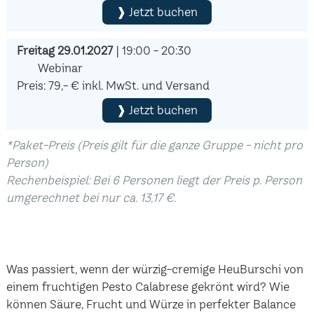
❱ Jetzt buchen
Freitag 29.01.2027
| 19:00 - 20:30
Webinar
Preis: 79,- € inkl. MwSt. und Versand
❱ Jetzt buchen
*Paket-Preis (Preis gilt für die ganze Gruppe - nicht pro
Person)
Rechenbeispiel: Bei 6 Personen liegt der Preis p. Person
umgerechnet bei nur ca. 13,17 €.
Was passiert, wenn der würzig-cremige HeuBurschi von
einem fruchtigen Pesto Calabrese gekrönt wird? Wie
können Säure, Frucht und Würze in perfekter Balance