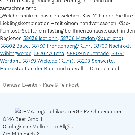
süß trifft salzig, knackig auf cremig, prickelnd auf
zartschmelzend.
„Welche Feinkost passt zu welchem Käse?“ Finden Sie Ihre
Lieblingskombination – mit einem handverlesenen Käse-
Feinkost-Set für ein Tasting bei Ihnen zuhause, auch in den
Regionen
58636 Iserlohn
58706 Menden (Sauerland)
58802 Balve
58730 Fröndenberg/Ruhr
58769 Nachrodt-
Wiblingwerde
58762 Altena
58809 Neuenrade
58791
Werdohl
58739 Wickede (Ruhr)
58239 Schwerte,
Hansestadt an der Ruhr
und überall in Deutschland.
Genuss-Events
Käse & Feinkost
ÖMA Beer GmbH
Ökologische Molkereien Allgäu
Am Mühlbach 2