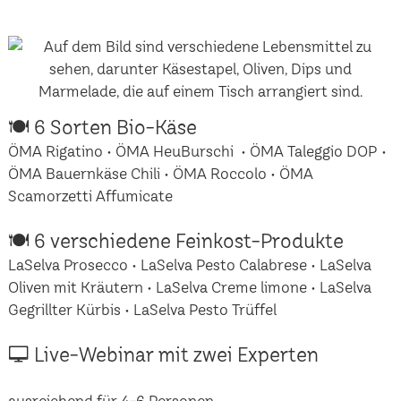
🍽 6 Sorten Bio-Käse
ÖMA Rigatino • ÖMA HeuBurschi • ÖMA Taleggio DOP •
ÖMA Bauernkäse Chili • ÖMA Roccolo • ÖMA
Scamorzetti Affumicate
🍽 6 verschiedene Feinkost-Produkte
LaSelva Prosecco • LaSelva Pesto Calabrese • LaSelva
Oliven mit Kräutern • LaSelva Creme limone • LaSelva
Gegrillter Kürbis • LaSelva Pesto Trüffel
🖵 Live-Webinar mit zwei Experten
ausreichend für 4-6 Personen