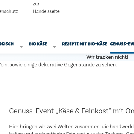
zur
enschutz
Handelsseite
ogisch
Bio Käse
Rezepte mit Bio-Käse
Genuss-Ev
Wir tracken nicht!
Genuss-Event „Käse & Feinkost“ mit Onl
Hier bringen wir zwei Welten zusammen: die handwerk
Italien und authentische Feinkost aus der Toskana. 