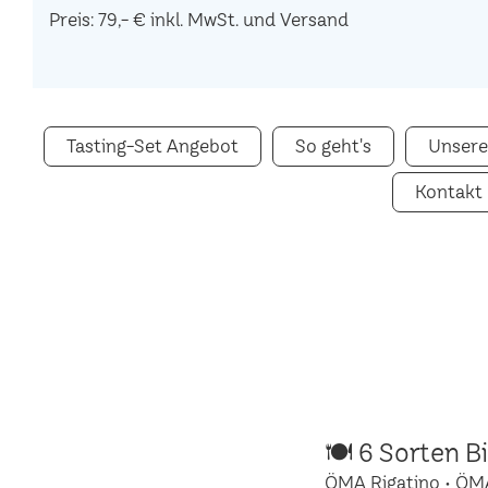
Preis: 79,- € inkl. MwSt. und Versand
Tasting-Set Angebot
So geht's
Unsere
Kontakt
🍽 6 Sorten B
ÖMA Rigatino • ÖM