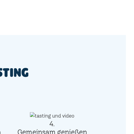
sting
4.
n
Gemeinsam genießen