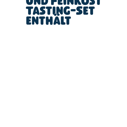
und Feinkost
Tasting-Set
enthält