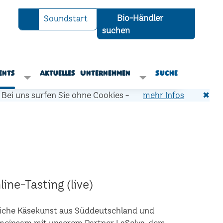
Bio-Händler
Soundstart
suchen
ents
Aktuelles
Unternehmen
Suche
Bei uns surfen Sie ohne Cookies -
mehr Infos
✖
ine-Tasting (live)
liche Käsekunst aus Süddeutschland und
Gemeinsam mit unserem Partner LaSelva, dem