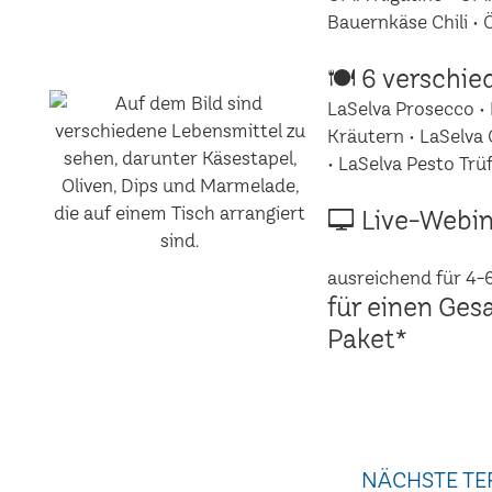
Bauernkäse Chili •
🍽 6 verschie
LaSelva Prosecco • 
Kräutern • LaSelva 
• LaSelva Pesto Trüf
🖵 Live-Webin
ausreichend für 4-
für einen Ges
Paket*
NÄCHSTE TE