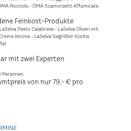
 ÖMA Roccolo • ÖMA Scamorzetti Affumicate
dene Feinkost-Produkte
LaSelva Pesto Calabrese • LaSelva Oliven mit
Creme limone • LaSelva Gegrillter Kürbis
fel
ar mit zwei Experten
6 Personen
amtpreis von nur 79,- € pro
RMINE