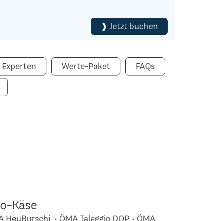
❱ Jetzt buchen
 Experten
Werte-Paket
FAQs
io-Käse
A HeuBurschi • ÖMA Taleggio DOP • ÖMA