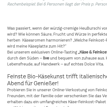
Rechenbeispiel: Bei 6 Personen liegt der Preis p. Perso
Was passiert, wenn der würzig-cremige HeuBurschi vo
wird? Wie können Säure, Frucht und Würze in perfekte
herben Käsearomen harmonieren? „Welche Feinkost-P
wird meine Käseplatte zum Hit?“
Bei unserem exklusiven Online-Tasting
„Käse & Feinkos
durch den Süden –
live
und bequem von zuhause aus. Hi
Lebensfreude, auf Handwerk – auf echtes Dolce Vita.
Feinste Bio-Käsekunst trifft italienisc
Abend für Genießer!
Probieren Sie in unserer Online-Verkostung von Feinkost
Freunden, mit der Familie oder verschenken Sie das V
erhalten dazu ein umfangreiches Käse-Feinkost-Paket