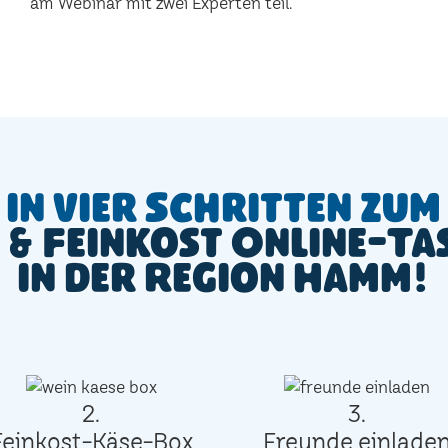
am Webinar mit zwei Experten teil.
In vier Schritten zum
 & Feinkost Online-Ta
in der Region Hamm!
2.
3.
Feinkost-Käse-Box
Freunde einlade