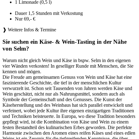
1 Limonade (0,5 l)
Dauer 1,5 Stunden mit Verkostung
Nur 69,- €
❱ Weitere Infos & Termine
Sie suchen ein Käse- & Wein-Tasting in der Nähe
von Selm?
Warum nicht gleich Wein und Käse in bspw. Selm in den eigenen
vier Wänden verkosten! In geselliger Runde mit Menschen, die Sie
kennen und mögen.
Die Freude am gemeinsamen Genuss von Wein und Käse hat eine
faszinierende Geschichte, die tief in der menschlichen Kultur
verwurzelt ist. Schon seit Tausenden von Jahren werden Käse und
Wein geschätzt, nicht nur als Nahrungsmittel, sondern auch als
Symbole der Gemeinschaft und des Genusses. Die Kunst der
Käseherstellung und des Weinbaus hat sich parallel entwickelt und
verfeinert, wobei jede Kultur ihre eigenen einzigartigen Traditionen
und Techniken beisteuerte. In Europa, wo diese Tradition besonders
gepflegt wird, ist die Kombination von Käse und Wein zu einem
festen Bestandteil des kulinarischen Erbes geworden. Die perfekte
Harmonie zwischen den Aromen eines reifen Käses und eines edlen
Weins ist ein Zeugnis für die tiefgreifenden Kenntnisse, die über