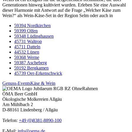
Generationen hinweg kultiviert wurden. Erleben Sie eine Auswahl
dieser Harmonie mit Antwort auf die Frage „Welcher Käse zum
Wein?“ als Wein-Käse-Set in der Region Selm oder auch in
59394 Nordkirchen
59399 Olfen
59348 Lüdinghausen
45731 Waltrop
45711 Datteln
44532 Lünen
59368 Werne
59387 Ascheberg
59192 Bergkamen
45739 Oer-Erkenschwick
Genuss-Events
Käse & Wein
ÖMA Beer GmbH
Ökologische Molkereien Allgäu
Am Mühlbach 2
D-88161 Lindenberg / Allgäu
Telefon:
+49 (0)8381-8890-100
E-Mail:
info@oema.de