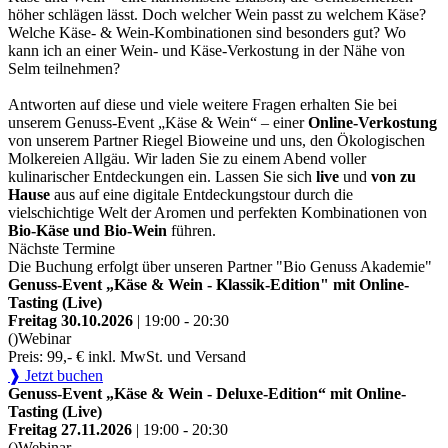
höher schlägen lässt. Doch welcher Wein passt zu welchem Käse?
Welche Käse- & Wein-Kombinationen sind besonders gut? Wo
kann ich an einer Wein- und Käse-Verkostung in der Nähe von
Selm teilnehmen?
Antworten auf diese und viele weitere Fragen erhalten Sie bei
unserem Genuss-Event „Käse & Wein“ – einer
Online-Verkostung
von unserem Partner Riegel Bioweine und uns, den Ökologischen
Molkereien Allgäu. Wir laden Sie zu einem Abend voller
kulinarischer Entdeckungen ein. Lassen Sie sich
live
und
von zu
Hause
aus auf eine digitale Entdeckungstour durch die
vielschichtige Welt der Aromen und perfekten Kombinationen von
Bio-Käse und Bio-Wein
führen.
Nächste Termine
Die Buchung erfolgt über unseren Partner "Bio Genuss Akademie"
Genuss-Event „Käse & Wein - Klassik-Edition" mit Online-
Tasting (Live)
Freitag 30.10.2026
| 19:00 - 20:30
()
Webinar
Preis: 99,- € inkl. MwSt. und Versand
❱ Jetzt buchen
Genuss-Event „Käse & Wein - Deluxe-Edition“ mit Online-
Tasting (Live)
Freitag 27.11.2026
| 19:00 - 20:30
()
Webinar