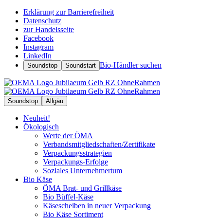
Erklärung zur Barrierefreiheit
Datenschutz
zur Handelsseite
Facebook
Instagram
LinkedIn
Bio-Händler suchen
Soundstop
Soundstart
Soundstop
Allgäu
Neuheit!
Ökologisch
Werte der ÖMA
Verbandsmitgliedschaften/Zertifikate
Verpackungsstrategien
Verpackungs-Erfolge
Soziales Unternehmertum
Bio Käse
ÖMA Brat- und Grillkäse
Bio Büffel-Käse
Käsescheiben in neuer Verpackung
Bio Käse Sortiment