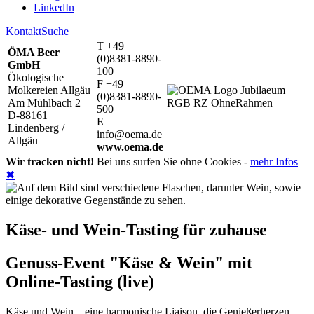
LinkedIn
Kontakt
Suche
T +49
ÖMA Beer
(0)8381-8890-
GmbH
100
Ökologische
F +49
Molkereien Allgäu
(0)8381-8890-
Am Mühlbach 2
500
D-88161
E
Lindenberg /
info@oema.de
Allgäu
www.oema.de
Wir tracken nicht!
Bei uns surfen Sie ohne Cookies -
mehr Infos
✖
Käse- und Wein-Tasting für zuhause
Genuss-Event "Käse & Wein" mit
Online-Tasting (live)
Käse und Wein – eine harmonische Liaison, die Genießerherzen