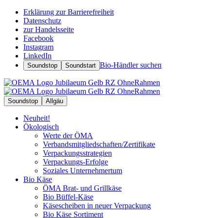
Erklärung zur Barrierefreiheit
Datenschutz
zur Handelsseite
Facebook
Instagram
LinkedIn
Bio-Händler suchen
Soundstop
Soundstart
Soundstop
Allgäu
Neuheit!
Ökologisch
Werte der ÖMA
Verbandsmitgliedschaften/Zertifikate
Verpackungsstrategien
Verpackungs-Erfolge
Soziales Unternehmertum
Bio Käse
ÖMA Brat- und Grillkäse
Bio Büffel-Käse
Käsescheiben in neuer Verpackung
Bio Käse Sortiment