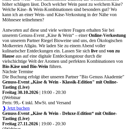
höher schlägen lässt. Doch welcher Wein passt zu welchem Käse?
Welche Käse- & Wein-Kombinationen sind besonders gut? Wo
kann ich an einer Wein- und Käse-Verkostung in der Nähe von
Möhnesee teilnehmen?
Antworten auf diese und viele weitere Fragen erhalten Sie bei
unserem Genuss-Event „Käse & Wein“ – einer
Online-Verkostung
von unserem Partner Riegel Bioweine und uns, den Ökologischen
Molkereien Allgäu. Wir laden Sie zu einem Abend voller
kulinarischer Entdeckungen ein. Lassen Sie sich
live
und
von zu
Hause
aus auf eine digitale Entdeckungstour durch die
vielschichtige Welt der Aromen und perfekten Kombinationen von
Bio-Käse und Bio-Wein
führen.
Nächste Termine
Die Buchung erfolgt über unseren Partner "Bio Genuss Akademie"
Genuss-Event „Käse & Wein - Klassik-Edition" mit Online-
Tasting (Live)
Freitag 30.10.2026
| 19:00 - 20:30
()
Webinar
Preis: 99,- € inkl. MwSt. und Versand
❱ Jetzt buchen
Genuss-Event „Käse & Wein - Deluxe-Edition“ mit Online-
Tasting (Live)
Freitag 27.11.2026
| 19:00 - 20:30
()
Webinar