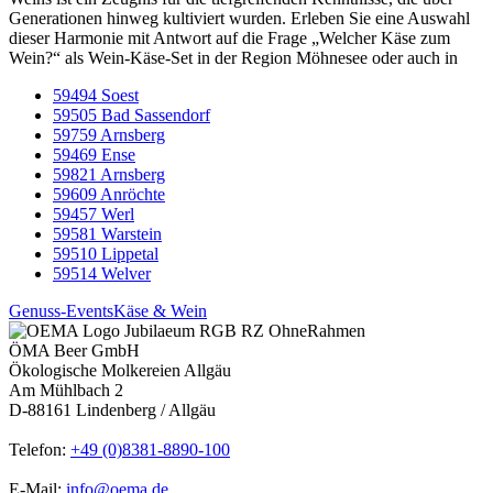
Generationen hinweg kultiviert wurden. Erleben Sie eine Auswahl
dieser Harmonie mit Antwort auf die Frage „Welcher Käse zum
Wein?“ als Wein-Käse-Set in der Region Möhnesee oder auch in
59494 Soest
59505 Bad Sassendorf
59759 Arnsberg
59469 Ense
59821 Arnsberg
59609 Anröchte
59457 Werl
59581 Warstein
59510 Lippetal
59514 Welver
Genuss-Events
Käse & Wein
ÖMA Beer GmbH
Ökologische Molkereien Allgäu
Am Mühlbach 2
D-88161 Lindenberg / Allgäu
Telefon:
+49 (0)8381-8890-100
E-Mail:
info@oema.de