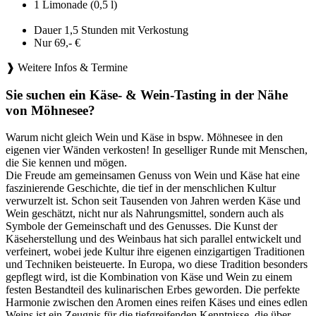
1 Limonade (0,5 l)
Dauer 1,5 Stunden mit Verkostung
Nur 69,- €
❱ Weitere Infos & Termine
Sie suchen ein Käse- & Wein-Tasting in der Nähe
von Möhnesee?
Warum nicht gleich Wein und Käse in bspw. Möhnesee in den
eigenen vier Wänden verkosten! In geselliger Runde mit Menschen,
die Sie kennen und mögen.
Die Freude am gemeinsamen Genuss von Wein und Käse hat eine
faszinierende Geschichte, die tief in der menschlichen Kultur
verwurzelt ist. Schon seit Tausenden von Jahren werden Käse und
Wein geschätzt, nicht nur als Nahrungsmittel, sondern auch als
Symbole der Gemeinschaft und des Genusses. Die Kunst der
Käseherstellung und des Weinbaus hat sich parallel entwickelt und
verfeinert, wobei jede Kultur ihre eigenen einzigartigen Traditionen
und Techniken beisteuerte. In Europa, wo diese Tradition besonders
gepflegt wird, ist die Kombination von Käse und Wein zu einem
festen Bestandteil des kulinarischen Erbes geworden. Die perfekte
Harmonie zwischen den Aromen eines reifen Käses und eines edlen
Weins ist ein Zeugnis für die tiefgreifenden Kenntnisse, die über