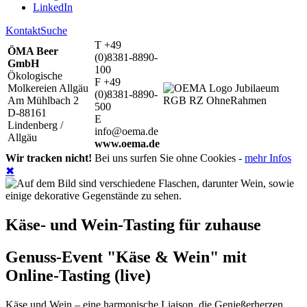
LinkedIn
Kontakt
Suche
T +49
ÖMA Beer
(0)8381-8890-
GmbH
100
Ökologische
F +49
Molkereien Allgäu
(0)8381-8890-
Am Mühlbach 2
500
D-88161
E
Lindenberg /
info@oema.de
Allgäu
www.oema.de
Wir tracken nicht!
Bei uns surfen Sie ohne Cookies -
mehr Infos
✖
Käse- und Wein-Tasting für zuhause
Genuss-Event "Käse & Wein" mit
Online-Tasting (live)
Käse und Wein – eine harmonische Liaison, die Genießerherzen