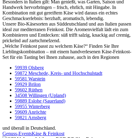
Besonders in Italien gilt: Man genießt, was Garten, Saison und
Handwerk hervorbringen – frisch, ehrlich, mit Hingabe. In
Kombination mit gut gereiftem Käse wird daraus ein echtes
Geschmackserlebnis: herzhaft, aromatisch, lebendig.
Unsere Bio-Käsesorten aus Süddeutschland und aus Italien passen
ideal zur mediterranen Feinkost. Die Aromenvielfalt lädt ein zum
Kombinieren und Entdecken: süß trifft salzig, knackig auf cremig,
prickelnd auf zartschmelzend.
„Welche Feinkost passt zu welchem Käse?“ Finden Sie Ihre
Lieblingskombination – mit einem handverlesenen Käse-Feinkost-
Set für ein Tasting bei Ihnen zuhause, auch in den Regionen
59939 Olsberg
59872 Meschede, Kreis- und Hochschulstadt
59581 Warstein
59929 Brilon
59602 Rüthen
34508 Willingen (Upland)
59889 Eslohe (Sauerland)
59955 Winterberg
59609 Anröchte
59821 Arnsberg
und überall in Deutschland.
Genuss-Events
Käse & Feinkost