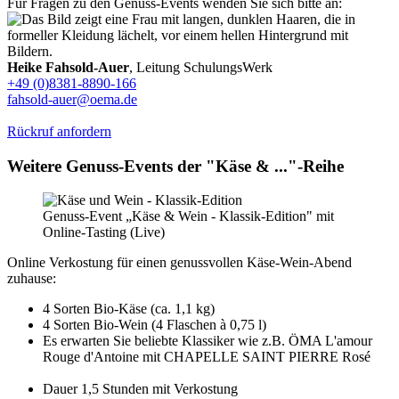
Für Fragen zu den Genuss-Events wenden Sie sich bitte an:
Heike Fahsold-Auer
, Leitung SchulungsWerk
+49 (0)8381-8890-166
fahsold-auer@oema.de
Rückruf anfordern
Weitere Genuss-Events der "Käse & ..."-Reihe
Genuss-Event „Käse & Wein - Klassik-Edition" mit
Online-Tasting (Live)
Online Verkostung für einen genussvollen Käse-Wein-Abend
zuhause:
4 Sorten Bio-Käse (ca. 1,1 kg)
4 Sorten Bio-Wein (4 Flaschen à 0,75 l)
Es erwarten Sie beliebte Klassiker wie z.B. ÖMA L'amour
Rouge d'Antoine mit CHAPELLE SAINT PIERRE Rosé
Dauer 1,5 Stunden mit Verkostung