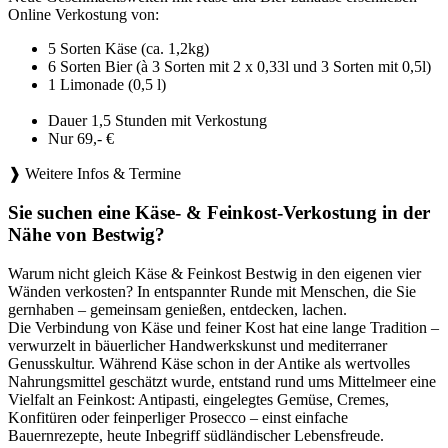
Online Verkostung von:
5 Sorten Käse (ca. 1,2kg)
6 Sorten Bier (à 3 Sorten mit 2 x 0,33l und 3 Sorten mit 0,5l)
1 Limonade (0,5 l)
Dauer 1,5 Stunden mit Verkostung
Nur 69,- €
❱ Weitere Infos & Termine
Sie suchen eine Käse- & Feinkost-Verkostung in der
Nähe von Bestwig?
Warum nicht gleich Käse & Feinkost Bestwig in den eigenen vier
Wänden verkosten? In entspannter Runde mit Menschen, die Sie
gernhaben – gemeinsam genießen, entdecken, lachen.
Die Verbindung von Käse und feiner Kost hat eine lange Tradition –
verwurzelt in bäuerlicher Handwerkskunst und mediterraner
Genusskultur. Während Käse schon in der Antike als wertvolles
Nahrungsmittel geschätzt wurde, entstand rund ums Mittelmeer eine
Vielfalt an Feinkost: Antipasti, eingelegtes Gemüse, Cremes,
Konfitüren oder feinperliger Prosecco – einst einfache
Bauernrezepte, heute Inbegriff südländischer Lebensfreude.