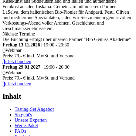
Käsekunst aus Süddeutschland und Italien und authentische
Feinkost aus der Toskana. Gemeinsam mit unserem Partner
LaSelva, dem italienischen Bio-Pionier für Antipasti, Pesti, Oliven
und mediterrane Spezialitäten, laden wir Sie zu einem genussvollen
Verkostungs-Abend voller Aromen, Geschichten und
Geschmackserlebnisse ein.
Nächste Termine
Die Buchung erfolgt über unseren Partner "Bio Genuss Akademie"
Freitag 13.11.2026
| 19:00 - 20:30
()
Webinar
Preis: 79,- € inkl. MwSt. und Versand
❱ Jetzt buchen
Freitag 29.01.2027
| 19:00 - 20:30
()
Webinar
Preis: 79,- € inkl. MwSt. und Versand
❱ Jetzt buchen
Inhalt
Tasting-Set Angebot
So geht's
Unsere Experten
Werte-Paket
FAQs