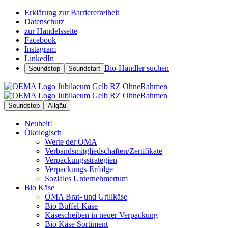
Erklärung zur Barrierefreiheit
Datenschutz
zur Handelsseite
Facebook
Instagram
LinkedIn
Bio-Händler suchen
Soundstop
Soundstart
Soundstop
Allgäu
Neuheit!
Ökologisch
Werte der ÖMA
Verbandsmitgliedschaften/Zertifikate
Verpackungsstrategien
Verpackungs-Erfolge
Soziales Unternehmertum
Bio Käse
ÖMA Brat- und Grillkäse
Bio Büffel-Käse
Käsescheiben in neuer Verpackung
Bio Käse Sortiment