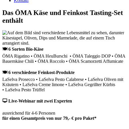
Kontakt
Das ÖMA Käse und Feinkost Tasting-Set
enthält
🍽 6 Sorten Bio-Käse
ÖMA Rigatino • ÖMA HeuBurschi • ÖMA Taleggio DOP • ÖMA
Bauernkäse Chili • ÖMA Roccolo • ÖMA Scamorzetti Affumicate
🍽 6 verschiedene Feinkost-Produkte
LaSelva Prosecco • LaSelva Pesto Calabrese • LaSelva Oliven mit
Kräutern • LaSelva Creme limone • LaSelva Gegrillter Kürbis
• LaSelva Pesto Trüffel
🖵 Live-Webinar mit zwei Experten
ausreichend für 4-6 Personen
für einen Gesamtpreis von nur 79,- € pro Paket*