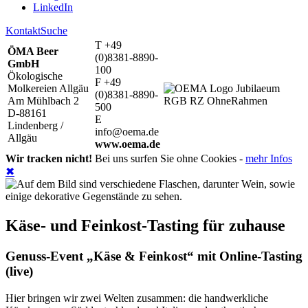
LinkedIn
Kontakt
Suche
T +49
ÖMA Beer
(0)8381-8890-
GmbH
100
Ökologische
F +49
Molkereien Allgäu
(0)8381-8890-
Am Mühlbach 2
500
D-88161
E
Lindenberg /
info@oema.de
Allgäu
www.oema.de
Wir tracken nicht!
Bei uns surfen Sie ohne Cookies -
mehr Infos
✖
Käse- und Feinkost-Tasting für zuhause
Genuss-Event „Käse & Feinkost“ mit Online-Tasting
(live)
Hier bringen wir zwei Welten zusammen: die handwerkliche