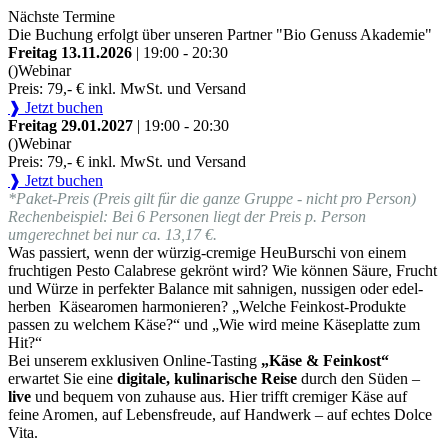
Nächste Termine
Die Buchung erfolgt über unseren Partner "Bio Genuss Akademie"
Freitag 13.11.2026
| 19:00 - 20:30
()
Webinar
Preis: 79,- € inkl. MwSt. und Versand
❱ Jetzt buchen
Freitag 29.01.2027
| 19:00 - 20:30
()
Webinar
Preis: 79,- € inkl. MwSt. und Versand
❱ Jetzt buchen
*Paket-Preis (Preis gilt für die ganze Gruppe - nicht pro Person)
Rechenbeispiel: Bei 6 Personen liegt der Preis p. Person
umgerechnet bei nur ca. 13,17 €.
Was passiert, wenn der würzig-cremige HeuBurschi von einem
fruchtigen Pesto Calabrese gekrönt wird? Wie können Säure, Frucht
und Würze in perfekter Balance mit sahnigen, nussigen oder edel-
herben Käsearomen harmonieren? „Welche Feinkost-Produkte
passen zu welchem Käse?“ und „Wie wird meine Käseplatte zum
Hit?“
Bei unserem exklusiven Online-Tasting
„Käse & Feinkost“
erwartet Sie eine
digitale, kulinarische Reise
durch den Süden –
live
und bequem von zuhause aus. Hier trifft cremiger Käse auf
feine Aromen, auf Lebensfreude, auf Handwerk – auf echtes Dolce
Vita.