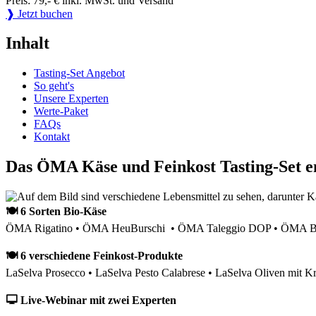
Preis: 79,- € inkl. MwSt. und Versand
❱ Jetzt buchen
Inhalt
Tasting-Set Angebot
So geht's
Unsere Experten
Werte-Paket
FAQs
Kontakt
Das ÖMA Käse und Feinkost Tasting-Set e
🍽 6 Sorten Bio-Käse
ÖMA Rigatino • ÖMA HeuBurschi • ÖMA Taleggio DOP • ÖMA Bau
🍽 6 verschiedene Feinkost-Produkte
LaSelva Prosecco • LaSelva Pesto Calabrese • LaSelva Oliven mit Kr
🖵 Live-Webinar mit zwei Experten