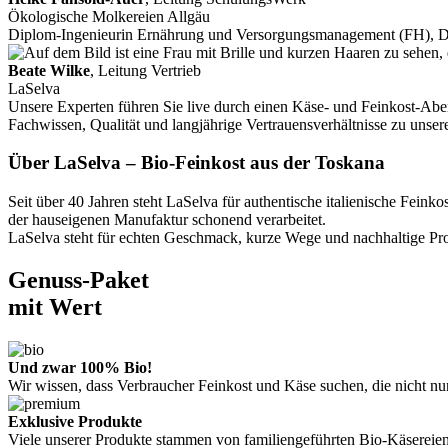
Ökologische Molkereien Allgäu
Diplom-Ingenieurin Ernährung und Versorgungsmanagement (FH), 
Beate Wilke
, Leitung Vertrieb
LaSelva
Unsere Experten führen Sie live durch einen Käse- und Feinkost-Aben
Fachwissen, Qualität und langjährige Vertrauensverhältnisse zu unse
Über LaSelva – Bio-Feinkost aus der Toskana
Seit über 40 Jahren steht LaSelva für authentische italienische Fe
der hauseigenen Manufaktur schonend verarbeitet.
LaSelva steht für echten Geschmack, kurze Wege und nachhaltige Prod
Genuss-Paket
mit Wert
Und zwar 100% Bio!
Wir wissen, dass Verbraucher Feinkost und Käse suchen, die nicht n
Exklusive Produkte
Viele unserer Produkte stammen von familiengeführten Bio-Käsereien