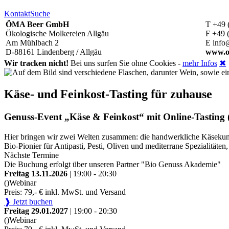
Kontakt
Suche
ÖMA Beer GmbH
T +49 
Ökologische Molkereien Allgäu
F +49 
Am Mühlbach 2
E info
D-88161 Lindenberg / Allgäu
www.o
Wir tracken nicht!
Bei uns surfen Sie ohne Cookies -
mehr Infos
✖
Käse- und Feinkost-Tasting für zuhause
Genuss-Event „Käse & Feinkost“ mit Online-Tasting (
Hier bringen wir zwei Welten zusammen: die handwerkliche Käsekunst
Bio-Pionier für Antipasti, Pesti, Oliven und mediterrane Spezialitä
Nächste Termine
Die Buchung erfolgt über unseren Partner "Bio Genuss Akademie"
Freitag 13.11.2026
| 19:00 - 20:30
()
Webinar
Preis: 79,- € inkl. MwSt. und Versand
❱ Jetzt buchen
Freitag 29.01.2027
| 19:00 - 20:30
()
Webinar