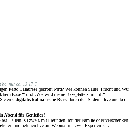
 bei nur ca. 13,17 €.
gen Pesto Calabrese gekrönt wird? Wie können Säure, Frucht und Würz
lchem Käse?“ und „Wie wird meine Käseplatte zum Hit?“
 Sie eine
digitale, kulinarische Reise
durch den Süden –
live
und beque
 ein Abend für Genießer!
bst – allein, zu zweit, mit Freunden, mit der Familie oder verschenken
liefert und nehmen live am Webinar mit zwei Experten teil.