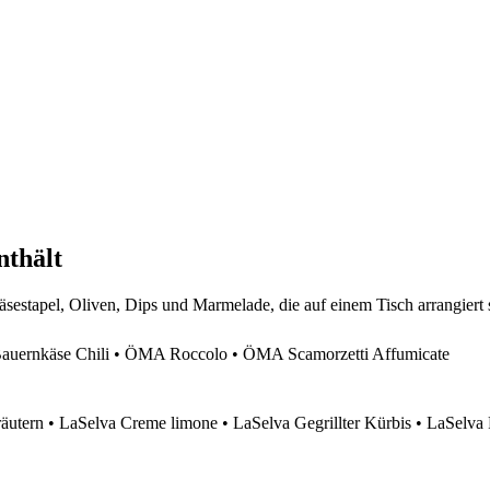
nthält
ernkäse Chili • ÖMA Roccolo • ÖMA Scamorzetti Affumicate
äutern • LaSelva Creme limone • LaSelva Gegrillter Kürbis • LaSelva 