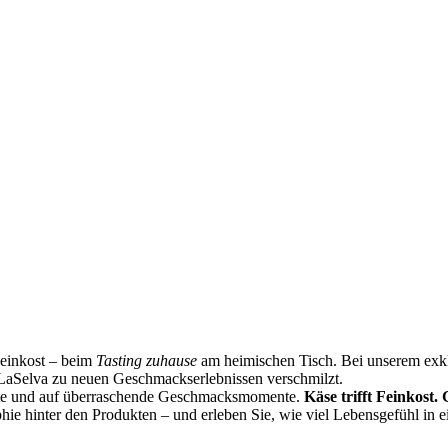
Feinkost – beim
Tasting zuhause
am heimischen Tisch. Bei unserem exklu
LaSelva zu neuen Geschmackserlebnissen verschmilzt.
ste und auf überraschende Geschmacksmomente.
Käse trifft Feinkost.
phie hinter den Produkten – und erleben Sie, wie viel Lebensgefühl in 