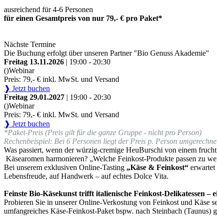
ausreichend für 4-6 Personen
für einen Gesamtpreis von nur 79,- € pro Paket*
Nächste Termine
Die Buchung erfolgt über unseren Partner "Bio Genuss Akademie"
Freitag 13.11.2026
| 19:00 - 20:30
()
Webinar
Preis: 79,- € inkl. MwSt. und Versand
❱ Jetzt buchen
Freitag 29.01.2027
| 19:00 - 20:30
()
Webinar
Preis: 79,- € inkl. MwSt. und Versand
❱ Jetzt buchen
*Paket-Preis (Preis gilt für die ganze Gruppe - nicht pro Person)
Rechenbeispiel: Bei 6 Personen liegt der Preis p. Person umgerechnet
Was passiert, wenn der würzig-cremige HeuBurschi von einem fruchti
Käsearomen harmonieren? „Welche Feinkost-Produkte passen zu we
Bei unserem exklusiven Online-Tasting
„Käse & Feinkost“
erwartet
Lebensfreude, auf Handwerk – auf echtes Dolce Vita.
Feinste Bio-Käsekunst trifft italienische Feinkost-Delikatessen –
Probieren Sie in unserer Online-Verkostung von Feinkost und Käse sel
umfangreiches Käse-Feinkost-Paket bspw. nach Steinbach (Taunus) ge