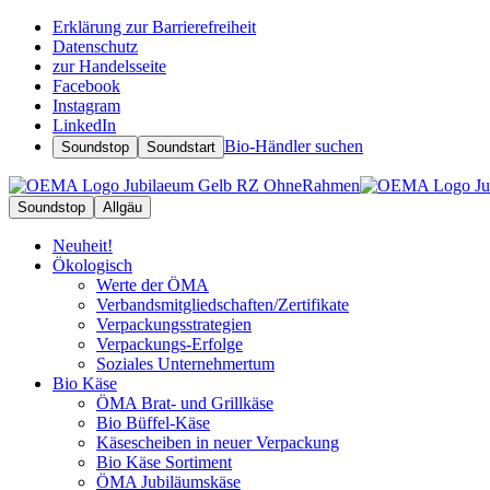
Erklärung zur Barrierefreiheit
Datenschutz
zur Handelsseite
Facebook
Instagram
LinkedIn
Bio-Händler suchen
Soundstop
Soundstart
Soundstop
Allgäu
Neuheit!
Ökologisch
Werte der ÖMA
Verbandsmitgliedschaften/Zertifikate
Verpackungsstrategien
Verpackungs-Erfolge
Soziales Unternehmertum
Bio Käse
ÖMA Brat- und Grillkäse
Bio Büffel-Käse
Käsescheiben in neuer Verpackung
Bio Käse Sortiment
ÖMA Jubiläumskäse