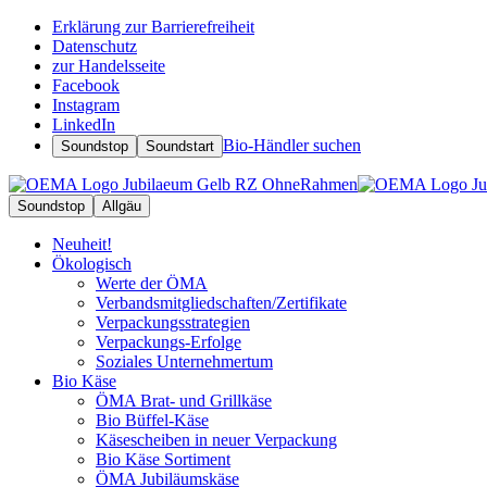
Erklärung zur Barrierefreiheit
Datenschutz
zur Handelsseite
Facebook
Instagram
LinkedIn
Bio-Händler suchen
Soundstop
Soundstart
Soundstop
Allgäu
Neuheit!
Ökologisch
Werte der ÖMA
Verbandsmitgliedschaften/Zertifikate
Verpackungsstrategien
Verpackungs-Erfolge
Soziales Unternehmertum
Bio Käse
ÖMA Brat- und Grillkäse
Bio Büffel-Käse
Käsescheiben in neuer Verpackung
Bio Käse Sortiment
ÖMA Jubiläumskäse