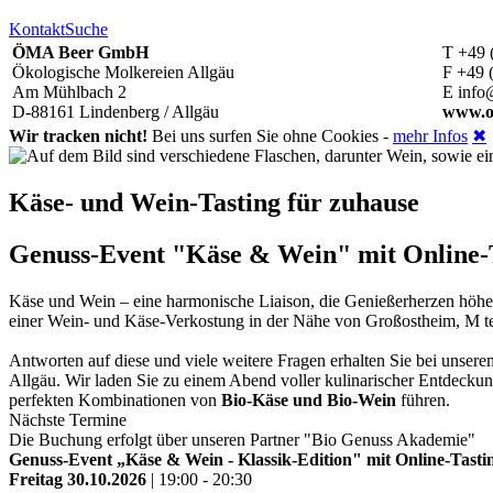
Kontakt
Suche
ÖMA Beer GmbH
T +49 
Ökologische Molkereien Allgäu
F +49 
Am Mühlbach 2
E info
D-88161 Lindenberg / Allgäu
www.o
Wir tracken nicht!
Bei uns surfen Sie ohne Cookies -
mehr Infos
✖
Käse- und Wein-Tasting für zuhause
Genuss-Event "Käse & Wein" mit Online-Ta
Käse und Wein – eine harmonische Liaison, die Genießerherzen höh
einer Wein- und Käse-Verkostung in der Nähe von Großostheim, M 
Antworten auf diese und viele weitere Fragen erhalten Sie bei unse
Allgäu. Wir laden Sie zu einem Abend voller kulinarischer Entdeckun
perfekten Kombinationen von
Bio-Käse und Bio-Wein
führen.
Nächste Termine
Die Buchung erfolgt über unseren Partner "Bio Genuss Akademie"
Genuss-Event „Käse & Wein - Klassik-Edition" mit Online-Tastin
Freitag 30.10.2026
| 19:00 - 20:30