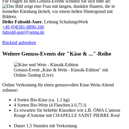
Für Fragen zu den Genuss-Events wenden Sie sich bitte an:
Heike Fahsold-Auer
, Leitung SchulungsWerk
+49 (0)8381-8890-166
fahsold-auer@oema.de
Rückruf anfordern
Weitere Genuss-Events der "Käse & ..."-Reihe
Genuss-Event „Käse & Wein - Klassik-Edition" mit
Online-Tasting (Live)
Online Verkostung für einen genussvollen Käse-Wein-Abend
zuhause:
4 Sorten Bio-Käse (ca. 1,1 kg)
4 Sorten Bio-Wein (4 Flaschen à 0,75 l)
Es erwarten Sie beliebte Klassiker wie z.B. ÖMA L'amour
Rouge d'Antoine mit CHAPELLE SAINT PIERRE Rosé
Dauer 1,5 Stunden mit Verkostung