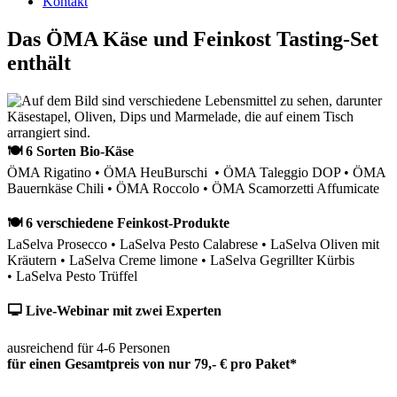
Kontakt
Das ÖMA Käse und Feinkost Tasting-Set
enthält
🍽 6 Sorten Bio-Käse
ÖMA Rigatino • ÖMA HeuBurschi • ÖMA Taleggio DOP • ÖMA
Bauernkäse Chili • ÖMA Roccolo • ÖMA Scamorzetti Affumicate
🍽 6 verschiedene Feinkost-Produkte
LaSelva Prosecco • LaSelva Pesto Calabrese • LaSelva Oliven mit
Kräutern • LaSelva Creme limone • LaSelva Gegrillter Kürbis
• LaSelva Pesto Trüffel
🖵 Live-Webinar mit zwei Experten
ausreichend für 4-6 Personen
für einen Gesamtpreis von nur 79,- € pro Paket*