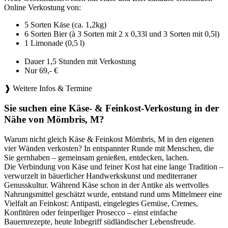
Online Verkostung von:
5 Sorten Käse (ca. 1,2kg)
6 Sorten Bier (à 3 Sorten mit 2 x 0,33l und 3 Sorten mit 0,5l)
1 Limonade (0,5 l)
Dauer 1,5 Stunden mit Verkostung
Nur 69,- €
❱ Weitere Infos & Termine
Sie suchen eine Käse- & Feinkost-Verkostung in der
Nähe von Mömbris, M?
Warum nicht gleich Käse & Feinkost Mömbris, M in den eigenen
vier Wänden verkosten? In entspannter Runde mit Menschen, die
Sie gernhaben – gemeinsam genießen, entdecken, lachen.
Die Verbindung von Käse und feiner Kost hat eine lange Tradition –
verwurzelt in bäuerlicher Handwerkskunst und mediterraner
Genusskultur. Während Käse schon in der Antike als wertvolles
Nahrungsmittel geschätzt wurde, entstand rund ums Mittelmeer eine
Vielfalt an Feinkost: Antipasti, eingelegtes Gemüse, Cremes,
Konfitüren oder feinperliger Prosecco – einst einfache
Bauernrezepte, heute Inbegriff südländischer Lebensfreude.