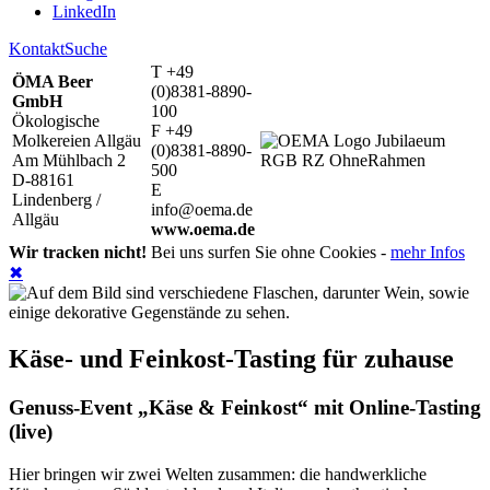
LinkedIn
Kontakt
Suche
T +49
ÖMA Beer
(0)8381-8890-
GmbH
100
Ökologische
F +49
Molkereien Allgäu
(0)8381-8890-
Am Mühlbach 2
500
D-88161
E
Lindenberg /
info@oema.de
Allgäu
www.oema.de
Wir tracken nicht!
Bei uns surfen Sie ohne Cookies -
mehr Infos
✖
Käse- und Feinkost-Tasting für zuhause
Genuss-Event „Käse & Feinkost“ mit Online-Tasting
(live)
Hier bringen wir zwei Welten zusammen: die handwerkliche