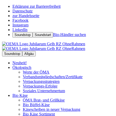
Erklärung zur Barrierefreiheit
Datenschutz
zur Handelsseite
Facebook
Instagram
LinkedIn
Bio-Händler suchen
Soundstop
Soundstart
Soundstop
Allgäu
Neuheit!
Ökologisch
Werte der ÖMA
Verbandsmitgliedschaften/Zertifikate
Verpackungsstrategien
Verpackungs-Erfolge
Soziales Unternehmertum
Bio Käse
ÖMA Brat- und Grillkäse
Bio Büffel-Käse
Käsescheiben in neuer Verpackung
Bio Käse Sortiment