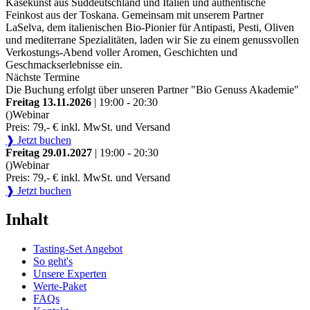
Käsekunst aus Süddeutschland und Italien und authentische
Feinkost aus der Toskana. Gemeinsam mit unserem Partner
LaSelva, dem italienischen Bio-Pionier für Antipasti, Pesti, Oliven
und mediterrane Spezialitäten, laden wir Sie zu einem genussvollen
Verkostungs-Abend voller Aromen, Geschichten und
Geschmackserlebnisse ein.
Nächste Termine
Die Buchung erfolgt über unseren Partner "Bio Genuss Akademie"
Freitag 13.11.2026
| 19:00 - 20:30
()
Webinar
Preis: 79,- € inkl. MwSt. und Versand
❱ Jetzt buchen
Freitag 29.01.2027
| 19:00 - 20:30
()
Webinar
Preis: 79,- € inkl. MwSt. und Versand
❱ Jetzt buchen
Inhalt
Tasting-Set Angebot
So geht's
Unsere Experten
Werte-Paket
FAQs