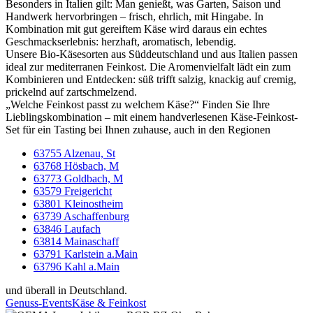
Besonders in Italien gilt: Man genießt, was Garten, Saison und
Handwerk hervorbringen – frisch, ehrlich, mit Hingabe. In
Kombination mit gut gereiftem Käse wird daraus ein echtes
Geschmackserlebnis: herzhaft, aromatisch, lebendig.
Unsere Bio-Käsesorten aus Süddeutschland und aus Italien passen
ideal zur mediterranen Feinkost. Die Aromenvielfalt lädt ein zum
Kombinieren und Entdecken: süß trifft salzig, knackig auf cremig,
prickelnd auf zartschmelzend.
„Welche Feinkost passt zu welchem Käse?“ Finden Sie Ihre
Lieblingskombination – mit einem handverlesenen Käse-Feinkost-
Set für ein Tasting bei Ihnen zuhause, auch in den Regionen
63755 Alzenau, St
63768 Hösbach, M
63773 Goldbach, M
63579 Freigericht
63801 Kleinostheim
63739 Aschaffenburg
63846 Laufach
63814 Mainaschaff
63791 Karlstein a.Main
63796 Kahl a.Main
und überall in Deutschland.
Genuss-Events
Käse & Feinkost