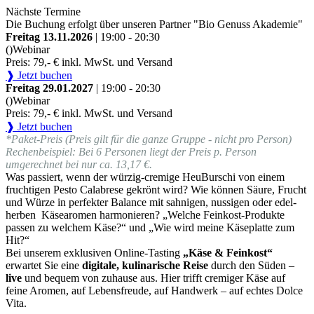
Nächste Termine
Die Buchung erfolgt über unseren Partner "Bio Genuss Akademie"
Freitag 13.11.2026
| 19:00 - 20:30
()
Webinar
Preis: 79,- € inkl. MwSt. und Versand
❱ Jetzt buchen
Freitag 29.01.2027
| 19:00 - 20:30
()
Webinar
Preis: 79,- € inkl. MwSt. und Versand
❱ Jetzt buchen
*Paket-Preis (Preis gilt für die ganze Gruppe - nicht pro Person)
Rechenbeispiel: Bei 6 Personen liegt der Preis p. Person
umgerechnet bei nur ca. 13,17 €.
Was passiert, wenn der würzig-cremige HeuBurschi von einem
fruchtigen Pesto Calabrese gekrönt wird? Wie können Säure, Frucht
und Würze in perfekter Balance mit sahnigen, nussigen oder edel-
herben Käsearomen harmonieren? „Welche Feinkost-Produkte
passen zu welchem Käse?“ und „Wie wird meine Käseplatte zum
Hit?“
Bei unserem exklusiven Online-Tasting
„Käse & Feinkost“
erwartet Sie eine
digitale, kulinarische Reise
durch den Süden –
live
und bequem von zuhause aus. Hier trifft cremiger Käse auf
feine Aromen, auf Lebensfreude, auf Handwerk – auf echtes Dolce
Vita.