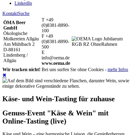
LinkedIn
Kontakt
Suche
T +49
ÖMA Beer
(0)8381-8890-
GmbH
100
Ökologische
F +49
Molkereien Allgäu
(0)8381-8890-
Am Mühlbach 2
500
D-88161
E
Lindenberg /
info@oema.de
Allgäu
www.oema.de
Wir tracken nicht!
Bei uns surfen Sie ohne Cookies -
mehr Infos
✖
Käse- und Wein-Tasting für zuhause
Genuss-Event "Käse & Wein" mit
Online-Tasting (live)
Käse und Wein – eine harmonische Liaison, die Genießerherzen