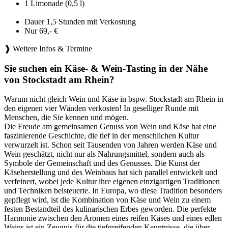
1 Limonade (0,5 l)
Dauer 1,5 Stunden mit Verkostung
Nur 69,- €
❱ Weitere Infos & Termine
Sie suchen ein Käse- & Wein-Tasting in der Nähe
von Stockstadt am Rhein?
Warum nicht gleich Wein und Käse in bspw. Stockstadt am Rhein in
den eigenen vier Wänden verkosten! In geselliger Runde mit
Menschen, die Sie kennen und mögen.
Die Freude am gemeinsamen Genuss von Wein und Käse hat eine
faszinierende Geschichte, die tief in der menschlichen Kultur
verwurzelt ist. Schon seit Tausenden von Jahren werden Käse und
Wein geschätzt, nicht nur als Nahrungsmittel, sondern auch als
Symbole der Gemeinschaft und des Genusses. Die Kunst der
Käseherstellung und des Weinbaus hat sich parallel entwickelt und
verfeinert, wobei jede Kultur ihre eigenen einzigartigen Traditionen
und Techniken beisteuerte. In Europa, wo diese Tradition besonders
gepflegt wird, ist die Kombination von Käse und Wein zu einem
festen Bestandteil des kulinarischen Erbes geworden. Die perfekte
Harmonie zwischen den Aromen eines reifen Käses und eines edlen
Weins ist ein Zeugnis für die tiefgreifenden Kenntnisse, die über