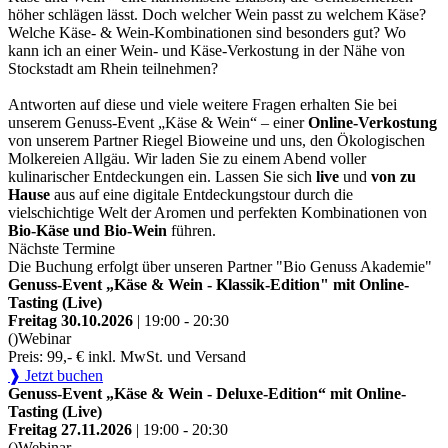
höher schlägen lässt. Doch welcher Wein passt zu welchem Käse?
Welche Käse- & Wein-Kombinationen sind besonders gut? Wo
kann ich an einer Wein- und Käse-Verkostung in der Nähe von
Stockstadt am Rhein teilnehmen?
Antworten auf diese und viele weitere Fragen erhalten Sie bei
unserem Genuss-Event „Käse & Wein“ – einer
Online-Verkostung
von unserem Partner Riegel Bioweine und uns, den Ökologischen
Molkereien Allgäu. Wir laden Sie zu einem Abend voller
kulinarischer Entdeckungen ein. Lassen Sie sich
live
und
von zu
Hause
aus auf eine digitale Entdeckungstour durch die
vielschichtige Welt der Aromen und perfekten Kombinationen von
Bio-Käse und Bio-Wein
führen.
Nächste Termine
Die Buchung erfolgt über unseren Partner "Bio Genuss Akademie"
Genuss-Event „Käse & Wein - Klassik-Edition" mit Online-
Tasting (Live)
Freitag 30.10.2026
| 19:00 - 20:30
()
Webinar
Preis: 99,- € inkl. MwSt. und Versand
❱ Jetzt buchen
Genuss-Event „Käse & Wein - Deluxe-Edition“ mit Online-
Tasting (Live)
Freitag 27.11.2026
| 19:00 - 20:30
()
Webinar