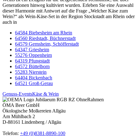
Generationen hinweg kultiviert wurden. Erleben Sie eine Auswahl
dieser Harmonie mit Antwort auf die Frage „Welcher Käse zum
Wein?“ als Wein-Käse-Set in der Region Stockstadt am Rhein oder
auch in
64584 Biebesheim am Rhein
64560 Riedstadt, Büchnerstadt
64579 Gernsheim, Schöfferstadt
64347 Griesheim
55276 Oppenheim
64319 Pfungstadt
64572 Büttelborn
55283 Nierstein
64404 Bickenbach
64521 Groß-Gerau
Genuss-Events
Käse & Wein
ÖMA Beer GmbH
Ökologische Molkereien Allgäu
Am Mühlbach 2
D-88161 Lindenberg / Allgäu
Telefon:
+49 (0)8381-8890-100