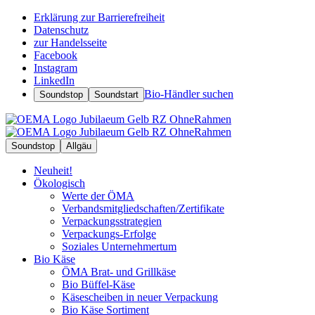
Erklärung zur Barrierefreiheit
Datenschutz
zur Handelsseite
Facebook
Instagram
LinkedIn
Bio-Händler suchen
Soundstop
Soundstart
Soundstop
Allgäu
Neuheit!
Ökologisch
Werte der ÖMA
Verbandsmitgliedschaften/Zertifikate
Verpackungsstrategien
Verpackungs-Erfolge
Soziales Unternehmertum
Bio Käse
ÖMA Brat- und Grillkäse
Bio Büffel-Käse
Käsescheiben in neuer Verpackung
Bio Käse Sortiment