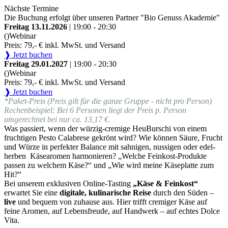
Nächste Termine
Die Buchung erfolgt über unseren Partner "Bio Genuss Akademie"
Freitag 13.11.2026
| 19:00 - 20:30
()
Webinar
Preis: 79,- € inkl. MwSt. und Versand
❱ Jetzt buchen
Freitag 29.01.2027
| 19:00 - 20:30
()
Webinar
Preis: 79,- € inkl. MwSt. und Versand
❱ Jetzt buchen
*Paket-Preis (Preis gilt für die ganze Gruppe - nicht pro Person)
Rechenbeispiel: Bei 6 Personen liegt der Preis p. Person
umgerechnet bei nur ca. 13,17 €.
Was passiert, wenn der würzig-cremige HeuBurschi von einem
fruchtigen Pesto Calabrese gekrönt wird? Wie können Säure, Frucht
und Würze in perfekter Balance mit sahnigen, nussigen oder edel-
herben Käsearomen harmonieren? „Welche Feinkost-Produkte
passen zu welchem Käse?“ und „Wie wird meine Käseplatte zum
Hit?“
Bei unserem exklusiven Online-Tasting
„Käse & Feinkost“
erwartet Sie eine
digitale, kulinarische Reise
durch den Süden –
live
und bequem von zuhause aus. Hier trifft cremiger Käse auf
feine Aromen, auf Lebensfreude, auf Handwerk – auf echtes Dolce
Vita.