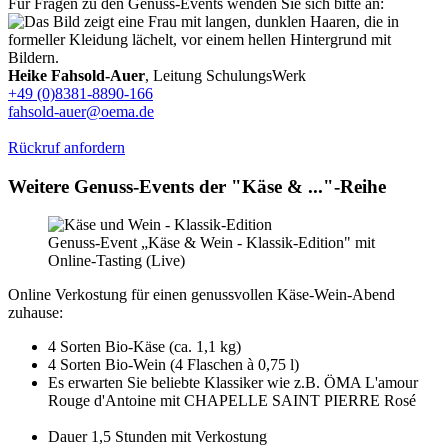
Für Fragen zu den Genuss-Events wenden Sie sich bitte an:
Heike Fahsold-Auer
, Leitung SchulungsWerk
+49 (0)8381-8890-166
fahsold-auer@oema.de
Rückruf anfordern
Weitere Genuss-Events der "Käse & ..."-Reihe
Genuss-Event „Käse & Wein - Klassik-Edition" mit
Online-Tasting (Live)
Online Verkostung für einen genussvollen Käse-Wein-Abend
zuhause:
4 Sorten Bio-Käse (ca. 1,1 kg)
4 Sorten Bio-Wein (4 Flaschen à 0,75 l)
Es erwarten Sie beliebte Klassiker wie z.B. ÖMA L'amour
Rouge d'Antoine mit CHAPELLE SAINT PIERRE Rosé
Dauer 1,5 Stunden mit Verkostung