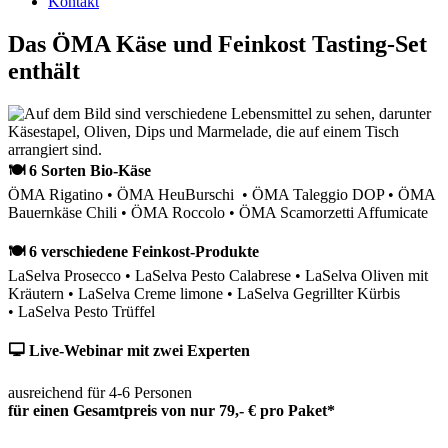
Kontakt
Das ÖMA Käse und Feinkost Tasting-Set
enthält
🍽 6 Sorten Bio-Käse
ÖMA Rigatino • ÖMA HeuBurschi • ÖMA Taleggio DOP • ÖMA
Bauernkäse Chili • ÖMA Roccolo • ÖMA Scamorzetti Affumicate
🍽 6 verschiedene Feinkost-Produkte
LaSelva Prosecco • LaSelva Pesto Calabrese • LaSelva Oliven mit
Kräutern • LaSelva Creme limone • LaSelva Gegrillter Kürbis
• LaSelva Pesto Trüffel
🖵 Live-Webinar mit zwei Experten
ausreichend für 4-6 Personen
für einen Gesamtpreis von nur 79,- € pro Paket*