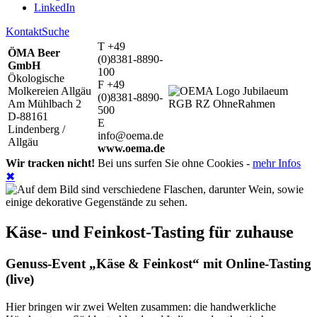
LinkedIn
Kontakt
Suche
T +49
ÖMA Beer
(0)8381-8890-
GmbH
100
Ökologische
F +49
Molkereien Allgäu
(0)8381-8890-
Am Mühlbach 2
500
D-88161
E
Lindenberg /
info@oema.de
Allgäu
www.oema.de
Wir tracken nicht!
Bei uns surfen Sie ohne Cookies -
mehr Infos
✖
Käse- und Feinkost-Tasting für zuhause
Genuss-Event „Käse & Feinkost“ mit Online-Tasting
(live)
Hier bringen wir zwei Welten zusammen: die handwerkliche