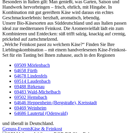
Besonders in Italien gilt: Man genießt, was Garten, Saison und
Handwerk hervorbringen – frisch, ehrlich, mit Hingabe. In
Kombination mit gut gereiftem Käse wird daraus ein echtes
Geschmackserlebnis: herzhaft, aromatisch, lebendig.
Unsere Bio-Käsesorten aus Süddeutschland und aus Italien passen
ideal zur mediterranen Feinkost. Die Aromenvielfalt lädt ein zum
Kombinieren und Entdecken: süß trifft salzig, knackig auf cremig,
prickelnd auf zartschmelzend.
„Welche Feinkost passt zu welchem Käse?“ Finden Sie Ihre
Lieblingskombination – mit einem handverlesenen Käse-Feinkost-
Set für ein Tasting bei Ihnen zuhause, auch in den Regionen
69509 Mörlenbach
64658 Fürth
64678 Lindenfels
69514 Laudenbach
69488 Birkenau
69483 Wald-Michelbach
69502 Hemsbach
64646 Heppenheim (Bergstraße), Kreisstadt
69469 Weinheim
64686 Lautertal (Odenwald)
und überall in Deutschland.
Genuss-Events
Käse & Feinkost