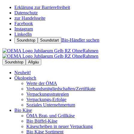
Erklärung zur Barrierefreiheit
Datenschutz
zur Handelsseite
Facebook
Instagram
LinkedIn
Bio-Händler suchen
Soundstop
Soundstart
Soundstop
Allgäu
Neuheit!
Ökologisch
Werte der ÖMA
Verbandsmitgliedschaften/Zertifikate
Verpackungsstrategien
Verpackungs-Erfolge
Soziales Unternehmertum
Bio Käse
ÖMA Brat- und Grillkäse
Bio Büffel-Käse
Käsescheiben in neuer Verpackung
Bio Käse Sortiment