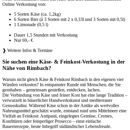
Online Verkostung von:
5 Sorten Käse (ca. 1,2kg)
6 Sorten Bier (à 3 Sorten mit 2 x 0,33l und 3 Sorten mit 0,5l)
1 Limonade (0,5 l)
Dauer 1,5 Stunden mit Verkostung
Nur 69,- €
❱ Weitere Infos & Termine
Sie suchen eine Käse- & Feinkost-Verkostung in der
Nähe von Rimbach?
Warum nicht gleich Käse & Feinkost Rimbach in den eigenen vier
Wänden verkosten? In entspannter Runde mit Menschen, die Sie
gernhaben – gemeinsam genießen, entdecken, lachen.
Die Verbindung von Käse und feiner Kost hat eine lange Tradition –
verwurzelt in bäuerlicher Handwerkskunst und mediterraner
Genusskultur. Während Käse schon in der Antike als wertvolles
Nahrungsmittel geschätzt wurde, entstand rund ums Mittelmeer eine
Vielfalt an Feinkost: Antipasti, eingelegtes Gemüse, Cremes,
Konfitüren oder feinperliger Prosecco – einst einfache
Bauernrezepte, heute Inbegriff südländischer Lebensfreude.