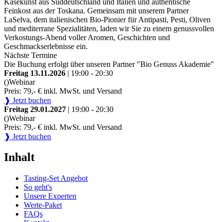
Käsekunst aus Süddeutschland und Italien und authentische
Feinkost aus der Toskana. Gemeinsam mit unserem Partner
LaSelva, dem italienischen Bio-Pionier für Antipasti, Pesti, Oliven
und mediterrane Spezialitäten, laden wir Sie zu einem genussvollen
Verkostungs-Abend voller Aromen, Geschichten und
Geschmackserlebnisse ein.
Nächste Termine
Die Buchung erfolgt über unseren Partner "Bio Genuss Akademie"
Freitag 13.11.2026
| 19:00 - 20:30
()
Webinar
Preis: 79,- € inkl. MwSt. und Versand
❱ Jetzt buchen
Freitag 29.01.2027
| 19:00 - 20:30
()
Webinar
Preis: 79,- € inkl. MwSt. und Versand
❱ Jetzt buchen
Inhalt
Tasting-Set Angebot
So geht's
Unsere Experten
Werte-Paket
FAQs