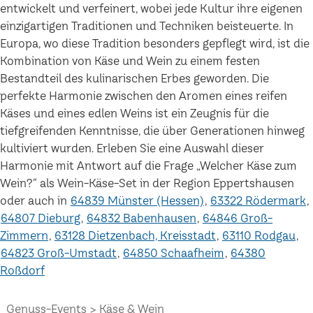
entwickelt und verfeinert, wobei jede Kultur ihre eigenen
einzigartigen Traditionen und Techniken beisteuerte. In
Europa, wo diese Tradition besonders gepflegt wird, ist die
Kombination von Käse und Wein zu einem festen
Bestandteil des kulinarischen Erbes geworden. Die
perfekte Harmonie zwischen den Aromen eines reifen
Käses und eines edlen Weins ist ein Zeugnis für die
tiefgreifenden Kenntnisse, die über Generationen hinweg
kultiviert wurden. Erleben Sie eine Auswahl dieser
Harmonie mit Antwort auf die Frage „Welcher Käse zum
Wein?“ als Wein-Käse-Set in der Region Eppertshausen
oder auch in
64839 Münster (Hessen)
63322 Rödermark
64807 Dieburg
64832 Babenhausen
64846 Groß-
Zimmern
63128 Dietzenbach, Kreisstadt
63110 Rodgau
64823 Groß-Umstadt
64850 Schaafheim
64380
Roßdorf
Genuss-Events
Käse & Wein