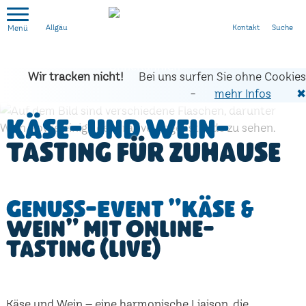
Kontakt
Suche
Allgäu
Wir tracken nicht!
Bei uns surfen Sie ohne Cookies
-
mehr Infos
✖
Käse- und Wein-
Tasting für zuhause
Genuss-Event "Käse &
Wein" mit Online-
Tasting (live)
Käse und Wein – eine harmonische Liaison, die