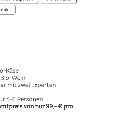
ntakt
io-Käse
 Bio-Wein
ar mit zwei Experten
ür 4-6 Personen
amtpreis von nur 99,- € pro