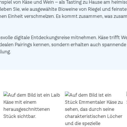
piel von Käse und Wein – als Tasting zu Hause am heimisc
leben Sie, wie ausgewählte Bioweine von Riegel und feinst
chen Einheit verschmelzen. Es kommt zusammen, was zusam
ssvolle digitale Entdeckungsreise mitnehmen. Käse trifft W
ie idealen Pairings kennen, sondern erhalten auch spannen
lung.