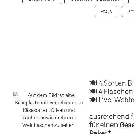
FAQs
Ko
🍽 4 Sorten B
🍽 4 Flaschen
🍽 Live-Webin
ausreichend f
für einen Ges
Paket*