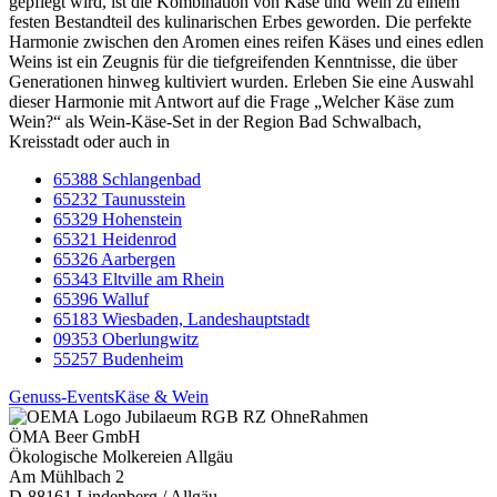
gepflegt wird, ist die Kombination von Käse und Wein zu einem
festen Bestandteil des kulinarischen Erbes geworden. Die perfekte
Harmonie zwischen den Aromen eines reifen Käses und eines edlen
Weins ist ein Zeugnis für die tiefgreifenden Kenntnisse, die über
Generationen hinweg kultiviert wurden. Erleben Sie eine Auswahl
dieser Harmonie mit Antwort auf die Frage „Welcher Käse zum
Wein?“ als Wein-Käse-Set in der Region Bad Schwalbach,
Kreisstadt oder auch in
65388 Schlangenbad
65232 Taunusstein
65329 Hohenstein
65321 Heidenrod
65326 Aarbergen
65343 Eltville am Rhein
65396 Walluf
65183 Wiesbaden, Landeshauptstadt
09353 Oberlungwitz
55257 Budenheim
Genuss-Events
Käse & Wein
ÖMA Beer GmbH
Ökologische Molkereien Allgäu
Am Mühlbach 2
D-88161 Lindenberg / Allgäu