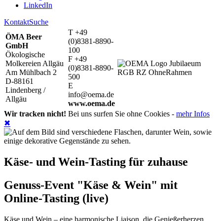
LinkedIn
Kontakt
Suche
T +49
ÖMA Beer
(0)8381-8890-
GmbH
100
Ökologische
F +49
Molkereien Allgäu
(0)8381-8890-
Am Mühlbach 2
500
D-88161
E
Lindenberg /
info@oema.de
Allgäu
www.oema.de
Wir tracken nicht!
Bei uns surfen Sie ohne Cookies -
mehr Infos
✖
Käse- und Wein-Tasting für zuhause
Genuss-Event "Käse & Wein" mit
Online-Tasting (live)
Käse und Wein – eine harmonische Liaison, die Genießerherzen