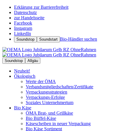
Erklärung zur Barrierefreiheit
Datenschutz
zur Handelsseite
Facebook
Instagram
LinkedIn
Bio-Händler suchen
Soundstop
Soundstart
Soundstop
Allgäu
Neuheit!
Ökologisch
Werte der ÖMA
Verbandsmitgliedschaften/Zertifikate
Verpackungsstrategien
Verpackungs-Erfolge
Soziales Unternehmertum
Bio Käse
ÖMA Brat- und Grillkäse
Bio Büffel-Käse
Käsescheiben in neuer Verpackung
Bio Käse Sortiment