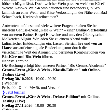
höher schlägen lässt. Doch welcher Wein passt zu welchem Käse?
Welche Käse- & Wein-Kombinationen sind besonders gut? Wo
kann ich an einer Wein- und Käse-Verkostung in der Nähe von Bad
Schwalbach, Kreisstadt teilnehmen?
Antworten auf diese und viele weitere Fragen erhalten Sie bei
unserem Genuss-Event „Käse & Wein“ – einer
Online-Verkostung
von unserem Partner Riegel Bioweine und uns, den Ökologischen
Molkereien Allgäu. Wir laden Sie zu einem Abend voller
kulinarischer Entdeckungen ein. Lassen Sie sich
live
und
von zu
Hause
aus auf eine digitale Entdeckungstour durch die
vielschichtige Welt der Aromen und perfekten Kombinationen von
Bio-Käse und Bio-Wein
führen.
Nächste Termine
Die Buchung erfolgt über unseren Partner "Bio Genuss Akademie"
Genuss-Event „Käse & Wein - Klassik-Edition" mit Online-
Tasting (Live)
Freitag 30.10.2026
| 19:00 - 20:30
()
Webinar
Preis: 99,- € inkl. MwSt. und Versand
❱ Jetzt buchen
Genuss-Event „Käse & Wein - Deluxe-Edition“ mit Online-
Tasting (Live)
Freitag 27.11.2026
| 19:00 - 20:30
()
Webinar