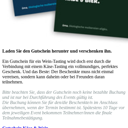
Laden Sie den Gutschein herunter und verschenken ihn.
Ein Gutschein für ein Wein-Tasting wird doch erst durch die
Verbindung mit einem Käse-Tasting ein vollmundiges, perfektes
Geschenk. Und das Beste: Der Beschenkte muss nicht einmal
verreisen, sondern kann daheim oder bei Freunden daran
teilnehmen.
Bitte beachten Sie, dass der Gutschein noch keine bezahlte Buchung
und ist nur bei Durchführung des Events gültig ist.
Die Buchung können Sie für den/die Beschenkte/n im Anschluss
übernehmen, wenn der Termin bestimmt ist. Spätestens 10 Tage vor
dem jeweiligen Event bekommen Teilnehmer/innen die finale
Teilnahmebestätigung.