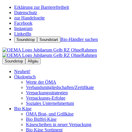
Erklärung zur Barrierefreiheit
Datenschutz
zur Handelsseite
Facebook
Instagram
LinkedIn
Bio-Händler suchen
Soundstop
Soundstart
Soundstop
Allgäu
Neuheit!
Ökologisch
Werte der ÖMA
Verbandsmitgliedschaften/Zertifikate
Verpackungsstrategien
Verpackungs-Erfolge
Soziales Unternehmertum
Bio Käse
ÖMA Brat- und Grillkäse
Bio Büffel-Käse
Käsescheiben in neuer Verpackung
Bio Käse Sortiment