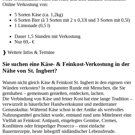
Online Verkostung von:
5 Sorten Käse (ca. 1,2kg)
6 Sorten Bier (à 3 Sorten mit 2 x 0,33l und 3 Sorten mit 0,5l)
1 Limonade (0,5 l)
Dauer 1,5 Stunden mit Verkostung
Nur 69,- €
❱ Weitere Infos & Termine
Sie suchen eine Käse- & Feinkost-Verkostung in der
Nähe von St. Ingbert?
Warum nicht gleich Käse & Feinkost St. Ingbert in den eigenen vier
Wänden verkosten? In entspannter Runde mit Menschen, die Sie
gernhaben – gemeinsam genießen, entdecken, lachen.
Die Verbindung von Käse und feiner Kost hat eine lange Tradition –
verwurzelt in bäuerlicher Handwerkskunst und mediterraner
Genusskultur. Während Käse schon in der Antike als wertvolles
Nahrungsmittel geschätzt wurde, entstand rund ums Mittelmeer eine
Vielfalt an Feinkost: Antipasti, eingelegtes Gemüse, Cremes,
Konfitüren oder feinperliger Prosecco – einst einfache
Bauernrezepte, heute Inbegriff südländischer Lebensfreude.