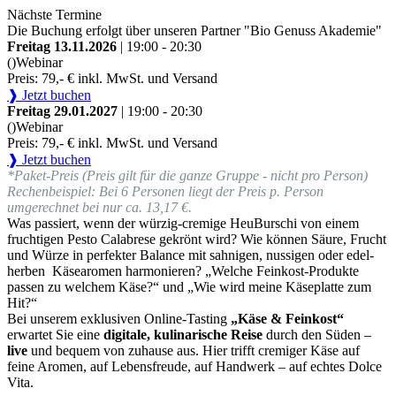
Nächste Termine
Die Buchung erfolgt über unseren Partner "Bio Genuss Akademie"
Freitag 13.11.2026
| 19:00 - 20:30
()
Webinar
Preis: 79,- € inkl. MwSt. und Versand
❱ Jetzt buchen
Freitag 29.01.2027
| 19:00 - 20:30
()
Webinar
Preis: 79,- € inkl. MwSt. und Versand
❱ Jetzt buchen
*Paket-Preis (Preis gilt für die ganze Gruppe - nicht pro Person)
Rechenbeispiel: Bei 6 Personen liegt der Preis p. Person
umgerechnet bei nur ca. 13,17 €.
Was passiert, wenn der würzig-cremige HeuBurschi von einem
fruchtigen Pesto Calabrese gekrönt wird? Wie können Säure, Frucht
und Würze in perfekter Balance mit sahnigen, nussigen oder edel-
herben Käsearomen harmonieren? „Welche Feinkost-Produkte
passen zu welchem Käse?“ und „Wie wird meine Käseplatte zum
Hit?“
Bei unserem exklusiven Online-Tasting
„Käse & Feinkost“
erwartet Sie eine
digitale, kulinarische Reise
durch den Süden –
live
und bequem von zuhause aus. Hier trifft cremiger Käse auf
feine Aromen, auf Lebensfreude, auf Handwerk – auf echtes Dolce
Vita.