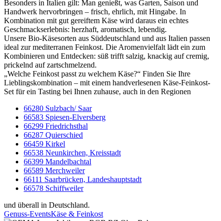
Besonders in Italien gilt: Man genießt, was Garten, Saison und
Handwerk hervorbringen – frisch, ehrlich, mit Hingabe. In
Kombination mit gut gereiftem Käse wird daraus ein echtes
Geschmackserlebnis: herzhaft, aromatisch, lebendig.
Unsere Bio-Käsesorten aus Süddeutschland und aus Italien passen
ideal zur mediterranen Feinkost. Die Aromenvielfalt lädt ein zum
Kombinieren und Entdecken: süß trifft salzig, knackig auf cremig,
prickelnd auf zartschmelzend.
„Welche Feinkost passt zu welchem Käse?“ Finden Sie Ihre
Lieblingskombination – mit einem handverlesenen Käse-Feinkost-
Set für ein Tasting bei Ihnen zuhause, auch in den Regionen
66280 Sulzbach/ Saar
66583 Spiesen-Elversberg
66299 Friedrichsthal
66287 Quierschied
66459 Kirkel
66538 Neunkirchen, Kreisstadt
66399 Mandelbachtal
66589 Merchweiler
66111 Saarbrücken, Landeshauptstadt
66578 Schiffweiler
und überall in Deutschland.
Genuss-Events
Käse & Feinkost