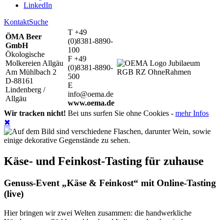
LinkedIn
Kontakt
Suche
T +49
ÖMA Beer
(0)8381-8890-
GmbH
100
Ökologische
F +49
Molkereien Allgäu
(0)8381-8890-
Am Mühlbach 2
500
D-88161
E
Lindenberg /
info@oema.de
Allgäu
www.oema.de
Wir tracken nicht!
Bei uns surfen Sie ohne Cookies -
mehr Infos
✖
Käse- und Feinkost-Tasting für zuhause
Genuss-Event „Käse & Feinkost“ mit Online-Tasting
(live)
Hier bringen wir zwei Welten zusammen: die handwerkliche