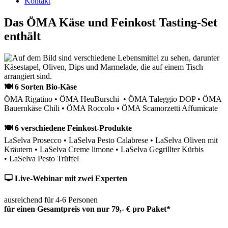
Kontakt
Das ÖMA Käse und Feinkost Tasting-Set
enthält
🍽 6 Sorten Bio-Käse
ÖMA Rigatino • ÖMA HeuBurschi • ÖMA Taleggio DOP • ÖMA
Bauernkäse Chili • ÖMA Roccolo • ÖMA Scamorzetti Affumicate
🍽 6 verschiedene Feinkost-Produkte
LaSelva Prosecco • LaSelva Pesto Calabrese • LaSelva Oliven mit
Kräutern • LaSelva Creme limone • LaSelva Gegrillter Kürbis
• LaSelva Pesto Trüffel
🖵 Live-Webinar mit zwei Experten
ausreichend für 4-6 Personen
für einen Gesamtpreis von nur 79,- € pro Paket*