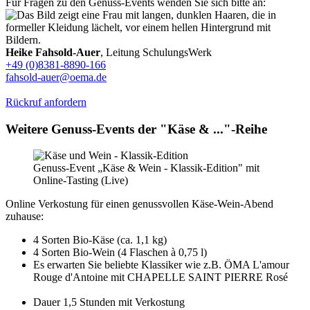
Für Fragen zu den Genuss-Events wenden Sie sich bitte an:
Heike Fahsold-Auer
, Leitung SchulungsWerk
+49 (0)8381-8890-166
fahsold-auer@oema.de
Rückruf anfordern
Weitere Genuss-Events der "Käse & ..."-Reihe
Genuss-Event „Käse & Wein - Klassik-Edition" mit
Online-Tasting (Live)
Online Verkostung für einen genussvollen Käse-Wein-Abend
zuhause:
4 Sorten Bio-Käse (ca. 1,1 kg)
4 Sorten Bio-Wein (4 Flaschen à 0,75 l)
Es erwarten Sie beliebte Klassiker wie z.B. ÖMA L'amour
Rouge d'Antoine mit CHAPELLE SAINT PIERRE Rosé
Dauer 1,5 Stunden mit Verkostung