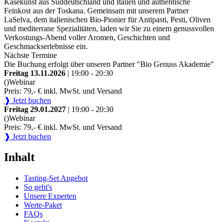
Käsekunst aus Süddeutschland und Italien und authentische
Feinkost aus der Toskana. Gemeinsam mit unserem Partner
LaSelva, dem italienischen Bio-Pionier für Antipasti, Pesti, Oliven
und mediterrane Spezialitäten, laden wir Sie zu einem genussvollen
Verkostungs-Abend voller Aromen, Geschichten und
Geschmackserlebnisse ein.
Nächste Termine
Die Buchung erfolgt über unseren Partner "Bio Genuss Akademie"
Freitag 13.11.2026
| 19:00 - 20:30
()
Webinar
Preis: 79,- € inkl. MwSt. und Versand
❱ Jetzt buchen
Freitag 29.01.2027
| 19:00 - 20:30
()
Webinar
Preis: 79,- € inkl. MwSt. und Versand
❱ Jetzt buchen
Inhalt
Tasting-Set Angebot
So geht's
Unsere Experten
Werte-Paket
FAQs