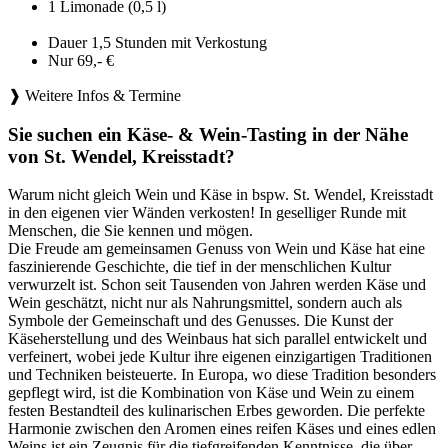
1 Limonade (0,5 l)
Dauer 1,5 Stunden mit Verkostung
Nur 69,- €
❱ Weitere Infos & Termine
Sie suchen ein Käse- & Wein-Tasting in der Nähe
von St. Wendel, Kreisstadt?
Warum nicht gleich Wein und Käse in bspw. St. Wendel, Kreisstadt
in den eigenen vier Wänden verkosten! In geselliger Runde mit
Menschen, die Sie kennen und mögen.
Die Freude am gemeinsamen Genuss von Wein und Käse hat eine
faszinierende Geschichte, die tief in der menschlichen Kultur
verwurzelt ist. Schon seit Tausenden von Jahren werden Käse und
Wein geschätzt, nicht nur als Nahrungsmittel, sondern auch als
Symbole der Gemeinschaft und des Genusses. Die Kunst der
Käseherstellung und des Weinbaus hat sich parallel entwickelt und
verfeinert, wobei jede Kultur ihre eigenen einzigartigen Traditionen
und Techniken beisteuerte. In Europa, wo diese Tradition besonders
gepflegt wird, ist die Kombination von Käse und Wein zu einem
festen Bestandteil des kulinarischen Erbes geworden. Die perfekte
Harmonie zwischen den Aromen eines reifen Käses und eines edlen
Weins ist ein Zeugnis für die tiefgreifenden Kenntnisse, die über