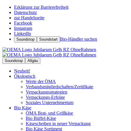
Erklärung zur Barrierefreiheit
Datenschutz
zur Handelsseite
Facebook
Instagram
LinkedIn
Bio-Händler suchen
Soundstop
Soundstart
Soundstop
Allgäu
Neuheit!
Ökologisch
Werte der ÖMA
Verbandsmitgliedschaften/Zertifikate
Verpackungsstrategien
Verpackungs-Erfolge
Soziales Unternehmertum
Bio Käse
ÖMA Brat- und Grillkäse
Bio Büffel-Käse
Käsescheiben in neuer Verpackung
Bio Käse Sortiment