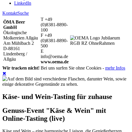
LinkedIn
Kontakt
Suche
T +49
ÖMA Beer
(0)8381-8890-
GmbH
100
Ökologische
F +49
Molkereien Allgäu
(0)8381-8890-
Am Mühlbach 2
500
D-88161
E
Lindenberg /
info@oema.de
Allgäu
www.oema.de
Wir tracken nicht!
Bei uns surfen Sie ohne Cookies -
mehr Infos
✖
Käse- und Wein-Tasting für zuhause
Genuss-Event "Käse & Wein" mit
Online-Tasting (live)
Käse und Wein – eine harmonische Liaison, die Genießerherzen