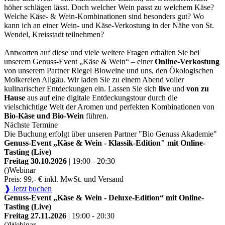
höher schlägen lässt. Doch welcher Wein passt zu welchem Käse?
Welche Käse- & Wein-Kombinationen sind besonders gut? Wo
kann ich an einer Wein- und Käse-Verkostung in der Nähe von St.
Wendel, Kreisstadt teilnehmen?
Antworten auf diese und viele weitere Fragen erhalten Sie bei
unserem Genuss-Event „Käse & Wein“ – einer
Online-Verkostung
von unserem Partner Riegel Bioweine und uns, den Ökologischen
Molkereien Allgäu. Wir laden Sie zu einem Abend voller
kulinarischer Entdeckungen ein. Lassen Sie sich
live
und
von zu
Hause
aus auf eine digitale Entdeckungstour durch die
vielschichtige Welt der Aromen und perfekten Kombinationen von
Bio-Käse und Bio-Wein
führen.
Nächste Termine
Die Buchung erfolgt über unseren Partner "Bio Genuss Akademie"
Genuss-Event „Käse & Wein - Klassik-Edition" mit Online-
Tasting (Live)
Freitag 30.10.2026
| 19:00 - 20:30
()
Webinar
Preis: 99,- € inkl. MwSt. und Versand
❱ Jetzt buchen
Genuss-Event „Käse & Wein - Deluxe-Edition“ mit Online-
Tasting (Live)
Freitag 27.11.2026
| 19:00 - 20:30
()
Webinar