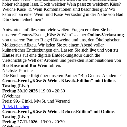
höher schlägen lässt. Doch welcher Wein passt zu welchem Käse?
Welche Käse- & Wein-Kombinationen sind besonders gut? Wo
kann ich an einer Wein- und Käse-Verkostung in der Nähe von Bad
Dürkheim teilnehmen?
Antworten auf diese und viele weitere Fragen erhalten Sie bei
unserem Genuss-Event „Käse & Wein“ – einer
Online-Verkostung
von unserem Partner Riegel Bioweine und uns, den Ökologischen
Molkereien Allgäu. Wir laden Sie zu einem Abend voller
kulinarischer Entdeckungen ein. Lassen Sie sich
live
und
von zu
Hause
aus auf eine digitale Entdeckungstour durch die
vielschichtige Welt der Aromen und perfekten Kombinationen von
Bio-Käse und Bio-Wein
führen.
Nächste Termine
Die Buchung erfolgt über unseren Partner "Bio Genuss Akademie"
Genuss-Event „Käse & Wein - Klassik-Edition" mit Online-
Tasting (Live)
Freitag 30.10.2026
| 19:00 - 20:30
()
Webinar
Preis: 99,- € inkl. MwSt. und Versand
❱ Jetzt buchen
Genuss-Event „Käse & Wein - Deluxe-Edition“ mit Online-
Tasting (Live)
Freitag 27.11.2026
| 19:00 - 20:30
()
Webinar