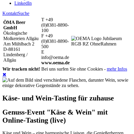
LinkedIn
Kontakt
Suche
T +49
ÖMA Beer
(0)8381-8890-
GmbH
100
Ökologische
F +49
Molkereien Allgäu
(0)8381-8890-
Am Mühlbach 2
500
D-88161
E
Lindenberg /
info@oema.de
Allgäu
www.oema.de
Wir tracken nicht!
Bei uns surfen Sie ohne Cookies -
mehr Infos
✖
Käse- und Wein-Tasting für zuhause
Genuss-Event "Käse & Wein" mit
Online-Tasting (live)
Käse und Wein – eine harmonische Liaison, die Genießerherzen