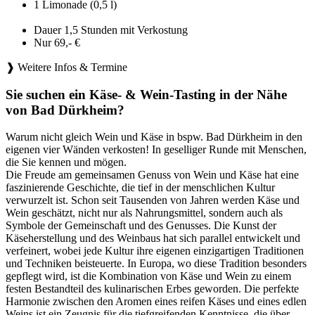
1 Limonade (0,5 l)
Dauer 1,5 Stunden mit Verkostung
Nur 69,- €
❱ Weitere Infos & Termine
Sie suchen ein Käse- & Wein-Tasting in der Nähe
von Bad Dürkheim?
Warum nicht gleich Wein und Käse in bspw. Bad Dürkheim in den
eigenen vier Wänden verkosten! In geselliger Runde mit Menschen,
die Sie kennen und mögen.
Die Freude am gemeinsamen Genuss von Wein und Käse hat eine
faszinierende Geschichte, die tief in der menschlichen Kultur
verwurzelt ist. Schon seit Tausenden von Jahren werden Käse und
Wein geschätzt, nicht nur als Nahrungsmittel, sondern auch als
Symbole der Gemeinschaft und des Genusses. Die Kunst der
Käseherstellung und des Weinbaus hat sich parallel entwickelt und
verfeinert, wobei jede Kultur ihre eigenen einzigartigen Traditionen
und Techniken beisteuerte. In Europa, wo diese Tradition besonders
gepflegt wird, ist die Kombination von Käse und Wein zu einem
festen Bestandteil des kulinarischen Erbes geworden. Die perfekte
Harmonie zwischen den Aromen eines reifen Käses und eines edlen
Weins ist ein Zeugnis für die tiefgreifenden Kenntnisse, die über