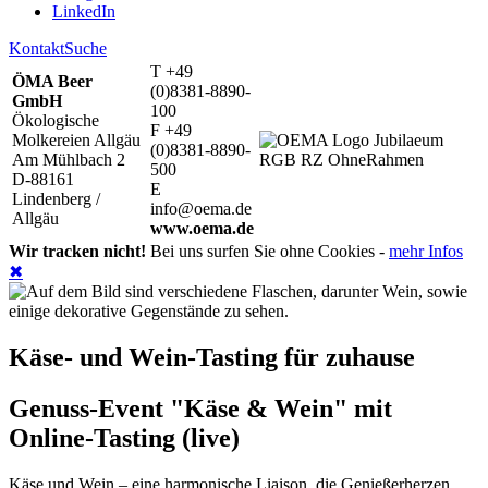
LinkedIn
Kontakt
Suche
T +49
ÖMA Beer
(0)8381-8890-
GmbH
100
Ökologische
F +49
Molkereien Allgäu
(0)8381-8890-
Am Mühlbach 2
500
D-88161
E
Lindenberg /
info@oema.de
Allgäu
www.oema.de
Wir tracken nicht!
Bei uns surfen Sie ohne Cookies -
mehr Infos
✖
Käse- und Wein-Tasting für zuhause
Genuss-Event "Käse & Wein" mit
Online-Tasting (live)
Käse und Wein – eine harmonische Liaison, die Genießerherzen