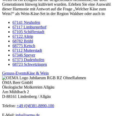
Generationen hinweg kultiviert wurden. Erleben Sie eine Auswahl
dieser Harmonie mit Antwort auf die Frage „Welcher Käse zum
Wein?“ als Wein-Käse-Set in der Region Waldsee oder auch in
67141 Neuhofen
67117 Limburgerhof
67105 Schifferstadt
67122 Altrip
68782 Brühl
68775 Ketsch
67112 Mutterstadt
67346 Speyer
67373 Dudenhofen
68723 Schwetzingen
Genuss-Events
Käse & Wein
ÖMA Beer GmbH
Ökologische Molkereien Allgäu
Am Mühlbach 2
D-88161 Lindenberg / Allgäu
Telefon:
+49 (0)8381-8890-100
E-Mail:
info@oema.de