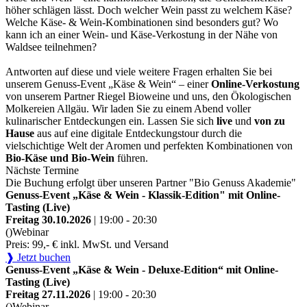
höher schlägen lässt. Doch welcher Wein passt zu welchem Käse?
Welche Käse- & Wein-Kombinationen sind besonders gut? Wo
kann ich an einer Wein- und Käse-Verkostung in der Nähe von
Waldsee teilnehmen?
Antworten auf diese und viele weitere Fragen erhalten Sie bei
unserem Genuss-Event „Käse & Wein“ – einer
Online-Verkostung
von unserem Partner Riegel Bioweine und uns, den Ökologischen
Molkereien Allgäu. Wir laden Sie zu einem Abend voller
kulinarischer Entdeckungen ein. Lassen Sie sich
live
und
von zu
Hause
aus auf eine digitale Entdeckungstour durch die
vielschichtige Welt der Aromen und perfekten Kombinationen von
Bio-Käse und Bio-Wein
führen.
Nächste Termine
Die Buchung erfolgt über unseren Partner "Bio Genuss Akademie"
Genuss-Event „Käse & Wein - Klassik-Edition" mit Online-
Tasting (Live)
Freitag 30.10.2026
| 19:00 - 20:30
()
Webinar
Preis: 99,- € inkl. MwSt. und Versand
❱ Jetzt buchen
Genuss-Event „Käse & Wein - Deluxe-Edition“ mit Online-
Tasting (Live)
Freitag 27.11.2026
| 19:00 - 20:30
()
Webinar