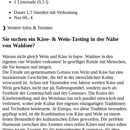
1 Limonade (0,5 l)
Dauer 1,5 Stunden mit Verkostung
Nur 69,- €
❱ Weitere Infos & Termine
Sie suchen ein Käse- & Wein-Tasting in der Nähe
von Waldsee?
Warum nicht gleich Wein und Käse in bspw. Waldsee in den
eigenen vier Wänden verkosten! In geselliger Runde mit Menschen,
die Sie kennen und mögen.
Die Freude am gemeinsamen Genuss von Wein und Käse hat eine
faszinierende Geschichte, die tief in der menschlichen Kultur
verwurzelt ist. Schon seit Tausenden von Jahren werden Käse und
Wein geschätzt, nicht nur als Nahrungsmittel, sondern auch als
Symbole der Gemeinschaft und des Genusses. Die Kunst der
Käseherstellung und des Weinbaus hat sich parallel entwickelt und
verfeinert, wobei jede Kultur ihre eigenen einzigartigen Traditionen
und Techniken beisteuerte. In Europa, wo diese Tradition besonders
gepflegt wird, ist die Kombination von Käse und Wein zu einem
festen Bestandteil des kulinarischen Erbes geworden. Die perfekte
Harmonie zwischen den Aromen eines reifen Käses und eines edlen
Weins ist ein Zeugnis für die tiefgreifenden Kenntnisse, die über