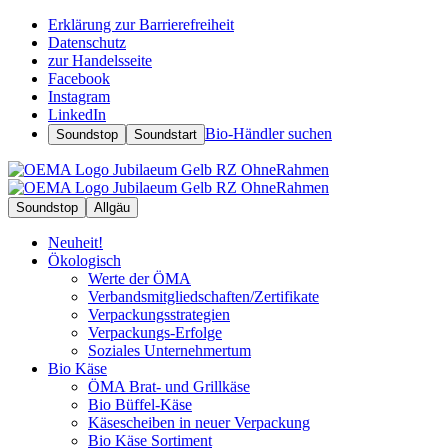
Erklärung zur Barrierefreiheit
Datenschutz
zur Handelsseite
Facebook
Instagram
LinkedIn
Bio-Händler suchen
Soundstop
Soundstart
Soundstop
Allgäu
Neuheit!
Ökologisch
Werte der ÖMA
Verbandsmitgliedschaften/Zertifikate
Verpackungsstrategien
Verpackungs-Erfolge
Soziales Unternehmertum
Bio Käse
ÖMA Brat- und Grillkäse
Bio Büffel-Käse
Käsescheiben in neuer Verpackung
Bio Käse Sortiment