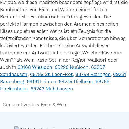
Europa, wo diese Tradition besonders gepflegt wird, ist die
Kombination von Käse und Wein zu einem festen
Bestandteil des kulinarischen Erbes geworden. Die
perfekte Harmonie zwischen den Aromen eines reifen
Käses und eines edlen Weins ist ein Zeugnis für die
tiefgreifenden Kenntnisse, die über Generationen hinweg
kultiviert wurden. Erleben Sie eine Auswahl dieser
Harmonie mit Antwort auf die Frage „Welcher Käse zum
Wein?“ als Wein-Käse-Set in der Region Walldorf oder
auch in
69168 Wiesloch
69226 Nußloch
69207
Sandhausen
68789 St. Leon-Rot
68799 Reilingen
69231
Rauenberg
69181 Leimen
69234 Dielheim
68766
Hockenheim
69242 Mühlhausen
Genuss-Events
Käse & Wein