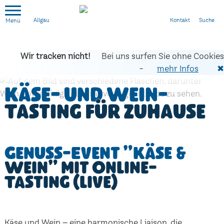
Kontakt
Suche
Allgäu
Wir tracken nicht!
Bei uns surfen Sie ohne Cookies
-
mehr Infos
✖
Käse- und Wein-
Tasting für zuhause
Genuss-Event "Käse &
Wein" mit Online-
Tasting (live)
Käse und Wein – eine harmonische Liaison, die