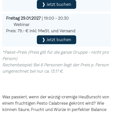
❱ Jetzt buchen
Freitag 29.01.2027
| 19:00 - 20:30
Webinar
Preis: 79,- € inkl. MwSt. und Versand
❱ Jetzt buchen
*Paket-Preis (Preis gilt für die ganze Gruppe - nicht pro
Person)
Rechenbeispiel: Bei 6 Personen liegt der Preis p. Person
umgerechnet bei nur ca. 13,17 €.
Was passiert, wenn der würzig-cremige HeuBurschi von
einem fruchtigen Pesto Calabrese gekrönt wird? Wie
können Säure, Frucht und Würze in perfekter Balance