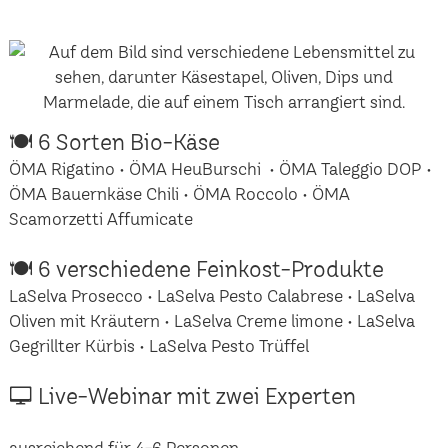
🍽 6 Sorten Bio-Käse
ÖMA Rigatino • ÖMA HeuBurschi • ÖMA Taleggio DOP •
ÖMA Bauernkäse Chili • ÖMA Roccolo • ÖMA
Scamorzetti Affumicate
🍽 6 verschiedene Feinkost-Produkte
LaSelva Prosecco • LaSelva Pesto Calabrese • LaSelva
Oliven mit Kräutern • LaSelva Creme limone • LaSelva
Gegrillter Kürbis • LaSelva Pesto Trüffel
🖵 Live-Webinar mit zwei Experten
ausreichend für 4-6 Personen