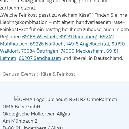
süß trifft salzig, knackig auf cremig, prickelnd auf
zartschmelzend.
„Welche Feinkost passt zu welchem Käse?“ Finden Sie Ihre
Lieblingskombination – mit einem handverlesenen Käse-
Feinkost-Set für ein Tasting bei Ihnen zuhause, auch in den
Regionen
69168 Wiesloch
69231 Rauenberg
69242
Mühlhausen
69226 Nußloch
74918 Angelbachtal
69190
Walldorf
76684 Östringen
74909 Meckesheim
69181
Leimen
69207 Sandhausen
und überall in Deutschland.
Genuss-Events
Käse & Feinkost
ÖMA Beer GmbH
Ökologische Molkereien Allgäu
Am Mühlbach 2
D-88161 Lindenberg / Allgäu