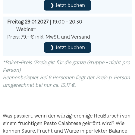
❱ Jetzt buchen
Freitag 29.01.2027
| 19:00 - 20:30
Webinar
Preis: 79,- € inkl. MwSt. und Versand
❱ Jetzt buchen
*Paket-Preis (Preis gilt für die ganze Gruppe - nicht pro
Person)
Rechenbeispiel: Bei 6 Personen liegt der Preis p. Person
umgerechnet bei nur ca. 13,17 €.
Was passiert, wenn der würzig-cremige HeuBurschi von
einem fruchtigen Pesto Calabrese gekrönt wird? Wie
können Säure, Frucht und Würze in perfekter Balance