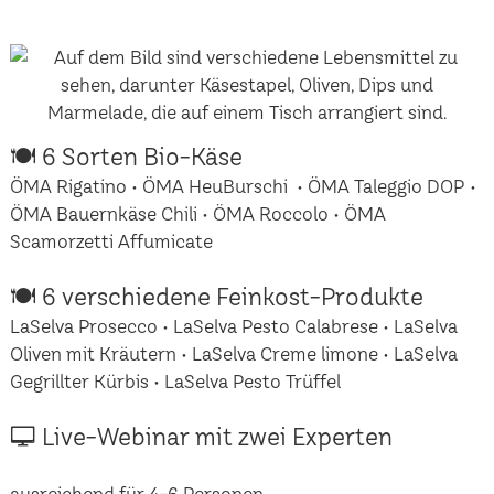
🍽 6 Sorten Bio-Käse
ÖMA Rigatino • ÖMA HeuBurschi • ÖMA Taleggio DOP •
ÖMA Bauernkäse Chili • ÖMA Roccolo • ÖMA
Scamorzetti Affumicate
🍽 6 verschiedene Feinkost-Produkte
LaSelva Prosecco • LaSelva Pesto Calabrese • LaSelva
Oliven mit Kräutern • LaSelva Creme limone • LaSelva
Gegrillter Kürbis • LaSelva Pesto Trüffel
🖵 Live-Webinar mit zwei Experten
ausreichend für 4-6 Personen