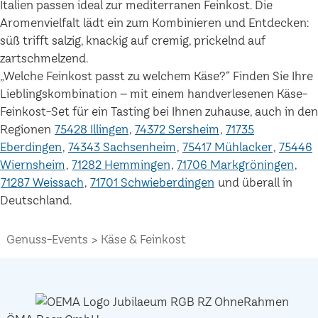
Italien passen ideal zur mediterranen Feinkost. Die
Aromenvielfalt lädt ein zum Kombinieren und Entdecken:
süß trifft salzig, knackig auf cremig, prickelnd auf
zartschmelzend.
„Welche Feinkost passt zu welchem Käse?“ Finden Sie Ihre
Lieblingskombination – mit einem handverlesenen Käse-
Feinkost-Set für ein Tasting bei Ihnen zuhause, auch in den
Regionen
75428 Illingen
74372 Sersheim
71735
Eberdingen
74343 Sachsenheim
75417 Mühlacker
75446
Wiernsheim
71282 Hemmingen
71706 Markgröningen
71287 Weissach
71701 Schwieberdingen
und überall in
Deutschland.
Genuss-Events
Käse & Feinkost