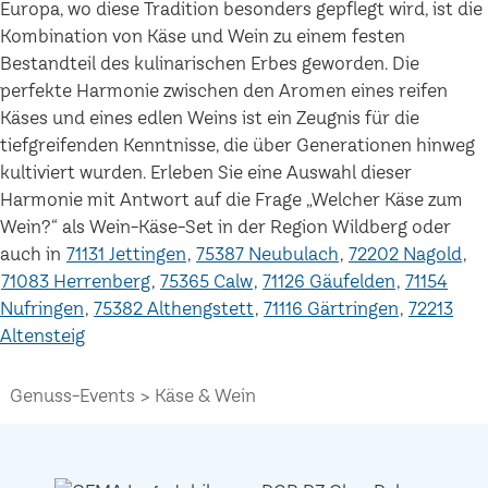
Europa, wo diese Tradition besonders gepflegt wird, ist die
Kombination von Käse und Wein zu einem festen
Bestandteil des kulinarischen Erbes geworden. Die
perfekte Harmonie zwischen den Aromen eines reifen
Käses und eines edlen Weins ist ein Zeugnis für die
tiefgreifenden Kenntnisse, die über Generationen hinweg
kultiviert wurden. Erleben Sie eine Auswahl dieser
Harmonie mit Antwort auf die Frage „Welcher Käse zum
Wein?“ als Wein-Käse-Set in der Region Wildberg oder
auch in
71131 Jettingen
75387 Neubulach
72202 Nagold
71083 Herrenberg
75365 Calw
71126 Gäufelden
71154
Nufringen
75382 Althengstett
71116 Gärtringen
72213
Altensteig
Genuss-Events
Käse & Wein