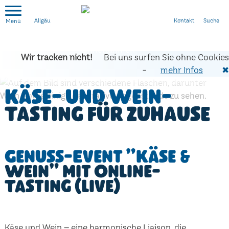
Kontakt
Suche
Allgäu
Wir tracken nicht!
Bei uns surfen Sie ohne Cookies
-
mehr Infos
✖
Käse- und Wein-
Tasting für zuhause
Genuss-Event "Käse &
Wein" mit Online-
Tasting (live)
Käse und Wein – eine harmonische Liaison, die