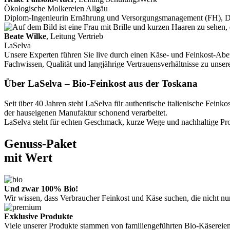
Ökologische Molkereien Allgäu
Diplom-Ingenieurin Ernährung und Versorgungsmanagement (FH), 
Beate Wilke
, Leitung Vertrieb
LaSelva
Unsere Experten führen Sie live durch einen Käse- und Feinkost-Aben
Fachwissen, Qualität und langjährige Vertrauensverhältnisse zu unse
Über LaSelva – Bio-Feinkost aus der Toskana
Seit über 40 Jahren steht LaSelva für authentische italienische Fe
der hauseigenen Manufaktur schonend verarbeitet.
LaSelva steht für echten Geschmack, kurze Wege und nachhaltige Prod
Genuss-Paket
mit Wert
Und zwar 100% Bio!
Wir wissen, dass Verbraucher Feinkost und Käse suchen, die nicht n
Exklusive Produkte
Viele unserer Produkte stammen von familiengeführten Bio-Käsereien