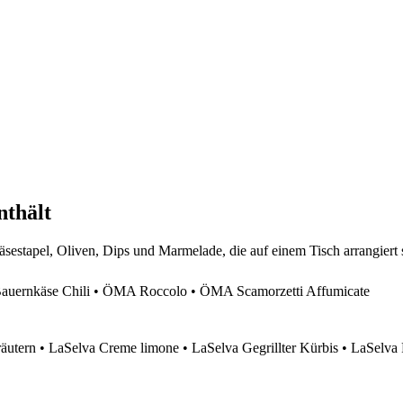
nthält
ernkäse Chili • ÖMA Roccolo • ÖMA Scamorzetti Affumicate
äutern • LaSelva Creme limone • LaSelva Gegrillter Kürbis • LaSelva 