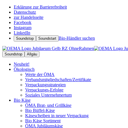
Erklärung zur Barrierefreiheit
Datenschutz
zur Handelsseite
Facebook
Instagram
LinkedIn
Bio-Händler suchen
Soundstop
Soundstart
Soundstop
Allgäu
Neuheit!
Ökologisch
Werte der ÖMA
Verbandsmitgliedschaften/Zertifikate
Verpackungsstrategien
Verpackungs-Erfolge
Soziales Unternehmertum
Bio Käse
ÖMA Brat- und Grillkäse
Bio Büffel-Käse
Käsescheiben in neuer Verpackung
Bio Käse Sortiment
ÖMA Jubiläumskäse