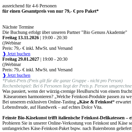
ausreichend für 4-6 Personen
für einen Gesamtpreis von nur 79,- € pro Paket*
Nächste Termine
Die Buchung erfolgt über unseren Partner "Bio Genuss Akademie"
Freitag 13.11.2026
| 19:00 - 20:30
()
Webinar
Preis: 79,- € inkl. MwSt. und Versand
❱ Jetzt buchen
Freitag 29.01.2027
| 19:00 - 20:30
()
Webinar
Preis: 79,- € inkl. MwSt. und Versand
❱ Jetzt buchen
*Paket-Preis (Preis gilt für die ganze Gruppe - nicht pro Person)
Rechenbeispiel: Bei 6 Personen liegt der Preis p. Person umgerechnet
Was passiert, wenn der würzig-cremige HeuBurschi von einem fruchti
Käsearomen harmonieren? „Welche Feinkost-Produkte passen zu we
Bei unserem exklusiven Online-Tasting
„Käse & Feinkost“
erwartet
Lebensfreude, auf Handwerk – auf echtes Dolce Vita.
Feinste Bio-Käsekunst trifft italienische Feinkost-Delikatessen –
Probieren Sie in unserer Online-Verkostung von Feinkost und Käse sel
umfangreiches Käse-Feinkost-Paket bspw. nach Baiersbronn geliefert