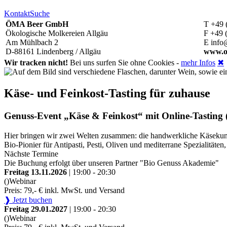
Kontakt
Suche
ÖMA Beer GmbH
T +49 
Ökologische Molkereien Allgäu
F +49 
Am Mühlbach 2
E info
D-88161 Lindenberg / Allgäu
www.o
Wir tracken nicht!
Bei uns surfen Sie ohne Cookies -
mehr Infos
✖
Käse- und Feinkost-Tasting für zuhause
Genuss-Event „Käse & Feinkost“ mit Online-Tasting (
Hier bringen wir zwei Welten zusammen: die handwerkliche Käsekunst
Bio-Pionier für Antipasti, Pesti, Oliven und mediterrane Spezialitä
Nächste Termine
Die Buchung erfolgt über unseren Partner "Bio Genuss Akademie"
Freitag 13.11.2026
| 19:00 - 20:30
()
Webinar
Preis: 79,- € inkl. MwSt. und Versand
❱ Jetzt buchen
Freitag 29.01.2027
| 19:00 - 20:30
()
Webinar