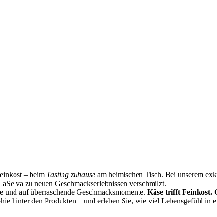
Feinkost – beim
Tasting zuhause
am heimischen Tisch. Bei unserem exklu
LaSelva zu neuen Geschmackserlebnissen verschmilzt.
ste und auf überraschende Geschmacksmomente.
Käse trifft Feinkost.
phie hinter den Produkten – und erleben Sie, wie viel Lebensgefühl in 