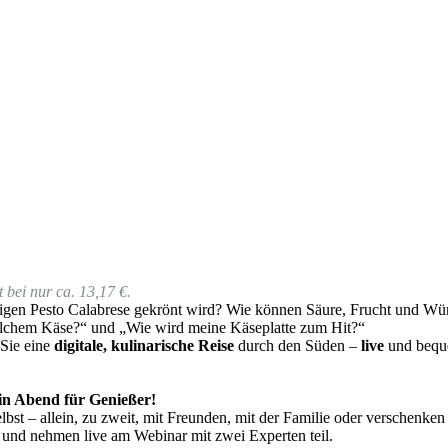
 bei nur ca. 13,17 €.
gen Pesto Calabrese gekrönt wird? Wie können Säure, Frucht und Würz
lchem Käse?“ und „Wie wird meine Käseplatte zum Hit?“
 Sie eine
digitale, kulinarische Reise
durch den Süden –
live
und beque
 ein Abend für Genießer!
bst – allein, zu zweit, mit Freunden, mit der Familie oder verschenken
 und nehmen live am Webinar mit zwei Experten teil.