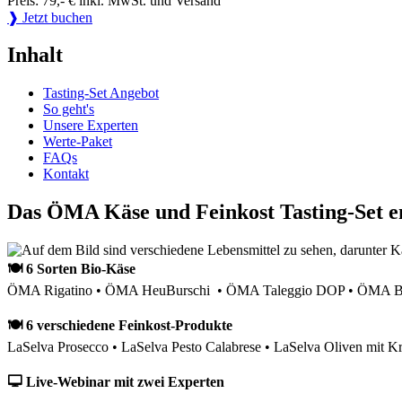
Preis: 79,- € inkl. MwSt. und Versand
❱ Jetzt buchen
Inhalt
Tasting-Set Angebot
So geht's
Unsere Experten
Werte-Paket
FAQs
Kontakt
Das ÖMA Käse und Feinkost Tasting-Set e
🍽 6 Sorten Bio-Käse
ÖMA Rigatino • ÖMA HeuBurschi • ÖMA Taleggio DOP • ÖMA Bau
🍽 6 verschiedene Feinkost-Produkte
LaSelva Prosecco • LaSelva Pesto Calabrese • LaSelva Oliven mit Kr
🖵 Live-Webinar mit zwei Experten