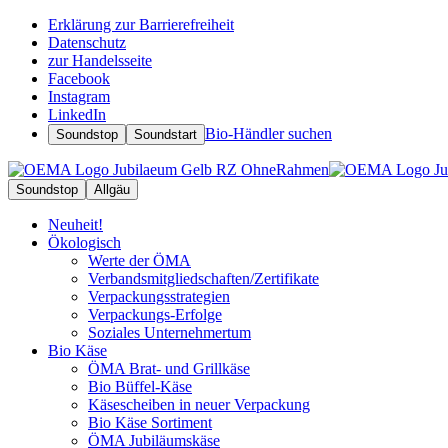
Erklärung zur Barrierefreiheit
Datenschutz
zur Handelsseite
Facebook
Instagram
LinkedIn
Bio-Händler suchen
Soundstop
Soundstart
Soundstop
Allgäu
Neuheit!
Ökologisch
Werte der ÖMA
Verbandsmitgliedschaften/Zertifikate
Verpackungsstrategien
Verpackungs-Erfolge
Soziales Unternehmertum
Bio Käse
ÖMA Brat- und Grillkäse
Bio Büffel-Käse
Käsescheiben in neuer Verpackung
Bio Käse Sortiment
ÖMA Jubiläumskäse