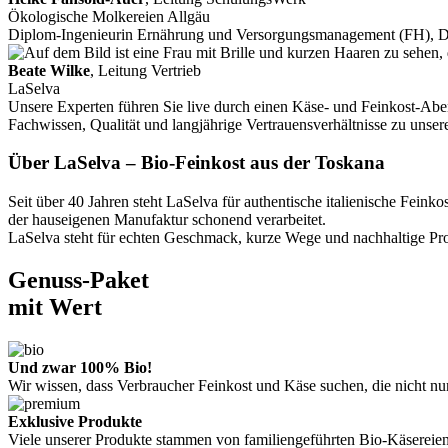
Ökologische Molkereien Allgäu
Diplom-Ingenieurin Ernährung und Versorgungsmanagement (FH), 
Beate Wilke
, Leitung Vertrieb
LaSelva
Unsere Experten führen Sie live durch einen Käse- und Feinkost-Aben
Fachwissen, Qualität und langjährige Vertrauensverhältnisse zu unse
Über LaSelva – Bio-Feinkost aus der Toskana
Seit über 40 Jahren steht LaSelva für authentische italienische Fe
der hauseigenen Manufaktur schonend verarbeitet.
LaSelva steht für echten Geschmack, kurze Wege und nachhaltige Prod
Genuss-Paket
mit Wert
Und zwar 100% Bio!
Wir wissen, dass Verbraucher Feinkost und Käse suchen, die nicht n
Exklusive Produkte
Viele unserer Produkte stammen von familiengeführten Bio-Käsereien