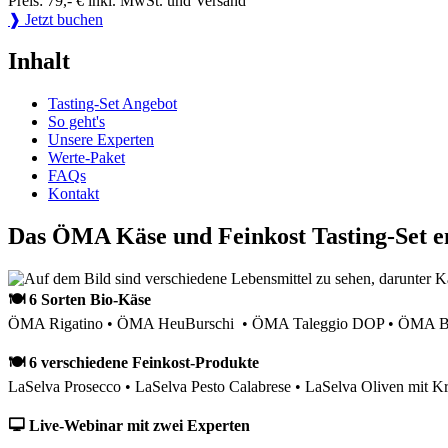
Preis: 79,- € inkl. MwSt. und Versand
❱ Jetzt buchen
Inhalt
Tasting-Set Angebot
So geht's
Unsere Experten
Werte-Paket
FAQs
Kontakt
Das ÖMA Käse und Feinkost Tasting-Set e
🍽 6 Sorten Bio-Käse
ÖMA Rigatino • ÖMA HeuBurschi • ÖMA Taleggio DOP • ÖMA Bau
🍽 6 verschiedene Feinkost-Produkte
LaSelva Prosecco • LaSelva Pesto Calabrese • LaSelva Oliven mit Kr
🖵 Live-Webinar mit zwei Experten