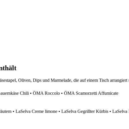
nthält
ernkäse Chili • ÖMA Roccolo • ÖMA Scamorzetti Affumicate
äutern • LaSelva Creme limone • LaSelva Gegrillter Kürbis • LaSelva 