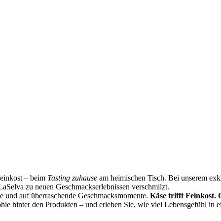
Feinkost – beim
Tasting zuhause
am heimischen Tisch. Bei unserem exklu
LaSelva zu neuen Geschmackserlebnissen verschmilzt.
ste und auf überraschende Geschmacksmomente.
Käse trifft Feinkost.
phie hinter den Produkten – und erleben Sie, wie viel Lebensgefühl in 