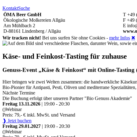
Kontakt
Suche
ÖMA Beer GmbH
T +49 
Ökologische Molkereien Allgäu
F +49 
Am Mühlbach 2
E info
D-88161 Lindenberg / Allgäu
www.o
Wir tracken nicht!
Bei uns surfen Sie ohne Cookies -
mehr Infos
✖
Käse- und Feinkost-Tasting für zuhause
Genuss-Event „Käse & Feinkost“ mit Online-Tasting (
Hier bringen wir zwei Welten zusammen: die handwerkliche Käsekunst
Bio-Pionier für Antipasti, Pesti, Oliven und mediterrane Spezialitä
Nächste Termine
Die Buchung erfolgt über unseren Partner "Bio Genuss Akademie"
Freitag 13.11.2026
| 19:00 - 20:30
()
Webinar
Preis: 79,- € inkl. MwSt. und Versand
❱ Jetzt buchen
Freitag 29.01.2027
| 19:00 - 20:30
()
Webinar