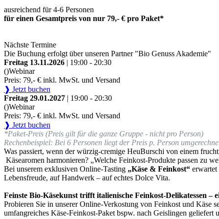
ausreichend für 4-6 Personen
für einen Gesamtpreis von nur 79,- € pro Paket*
Nächste Termine
Die Buchung erfolgt über unseren Partner "Bio Genuss Akademie"
Freitag 13.11.2026
| 19:00 - 20:30
()
Webinar
Preis: 79,- € inkl. MwSt. und Versand
❱ Jetzt buchen
Freitag 29.01.2027
| 19:00 - 20:30
()
Webinar
Preis: 79,- € inkl. MwSt. und Versand
❱ Jetzt buchen
*Paket-Preis (Preis gilt für die ganze Gruppe - nicht pro Person)
Rechenbeispiel: Bei 6 Personen liegt der Preis p. Person umgerechnet
Was passiert, wenn der würzig-cremige HeuBurschi von einem fruchti
Käsearomen harmonieren? „Welche Feinkost-Produkte passen zu we
Bei unserem exklusiven Online-Tasting
„Käse & Feinkost“
erwartet
Lebensfreude, auf Handwerk – auf echtes Dolce Vita.
Feinste Bio-Käsekunst trifft italienische Feinkost-Delikatessen –
Probieren Sie in unserer Online-Verkostung von Feinkost und Käse sel
umfangreiches Käse-Feinkost-Paket bspw. nach Geislingen geliefert 