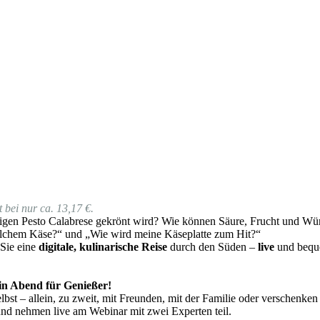
 bei nur ca. 13,17 €.
gen Pesto Calabrese gekrönt wird? Wie können Säure, Frucht und Würz
lchem Käse?“ und „Wie wird meine Käseplatte zum Hit?“
 Sie eine
digitale, kulinarische Reise
durch den Süden –
live
und beque
 ein Abend für Genießer!
bst – allein, zu zweit, mit Freunden, mit der Familie oder verschenken
und nehmen live am Webinar mit zwei Experten teil.