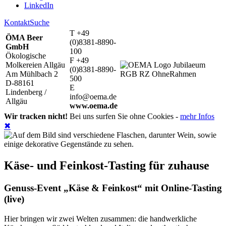
LinkedIn
Kontakt
Suche
T +49
ÖMA Beer
(0)8381-8890-
GmbH
100
Ökologische
F +49
Molkereien Allgäu
(0)8381-8890-
Am Mühlbach 2
500
D-88161
E
Lindenberg /
info@oema.de
Allgäu
www.oema.de
Wir tracken nicht!
Bei uns surfen Sie ohne Cookies -
mehr Infos
✖
Käse- und Feinkost-Tasting für zuhause
Genuss-Event „Käse & Feinkost“ mit Online-Tasting
(live)
Hier bringen wir zwei Welten zusammen: die handwerkliche