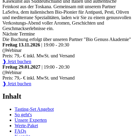
Käsekunst aus Süddeutschland und Italien und authentische
Feinkost aus der Toskana. Gemeinsam mit unserem Partner
LaSelva, dem italienischen Bio-Pionier für Antipasti, Pesti, Oliven
und mediterrane Spezialitäten, laden wir Sie zu einem genussvollen
Verkostungs-Abend voller Aromen, Geschichten und
Geschmackserlebnisse ein.
Nächste Termine
Die Buchung erfolgt über unseren Partner "Bio Genuss Akademie"
Freitag 13.11.2026
| 19:00 - 20:30
()
Webinar
Preis: 79,- € inkl. MwSt. und Versand
❱ Jetzt buchen
Freitag 29.01.2027
| 19:00 - 20:30
()
Webinar
Preis: 79,- € inkl. MwSt. und Versand
❱ Jetzt buchen
Inhalt
Tasting-Set Angebot
So geht's
Unsere Experten
Werte-Paket
FAQs