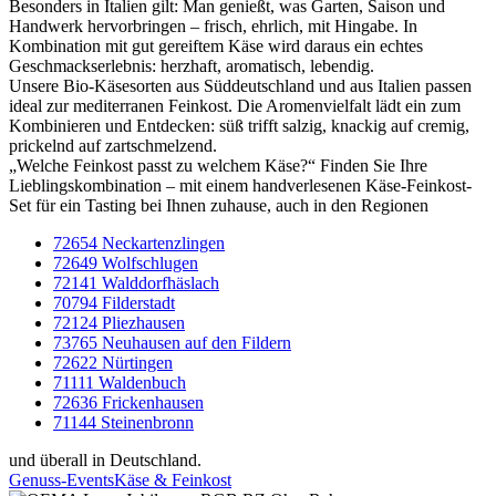
Besonders in Italien gilt: Man genießt, was Garten, Saison und
Handwerk hervorbringen – frisch, ehrlich, mit Hingabe. In
Kombination mit gut gereiftem Käse wird daraus ein echtes
Geschmackserlebnis: herzhaft, aromatisch, lebendig.
Unsere Bio-Käsesorten aus Süddeutschland und aus Italien passen
ideal zur mediterranen Feinkost. Die Aromenvielfalt lädt ein zum
Kombinieren und Entdecken: süß trifft salzig, knackig auf cremig,
prickelnd auf zartschmelzend.
„Welche Feinkost passt zu welchem Käse?“ Finden Sie Ihre
Lieblingskombination – mit einem handverlesenen Käse-Feinkost-
Set für ein Tasting bei Ihnen zuhause, auch in den Regionen
72654 Neckartenzlingen
72649 Wolfschlugen
72141 Walddorfhäslach
70794 Filderstadt
72124 Pliezhausen
73765 Neuhausen auf den Fildern
72622 Nürtingen
71111 Waldenbuch
72636 Frickenhausen
71144 Steinenbronn
und überall in Deutschland.
Genuss-Events
Käse & Feinkost