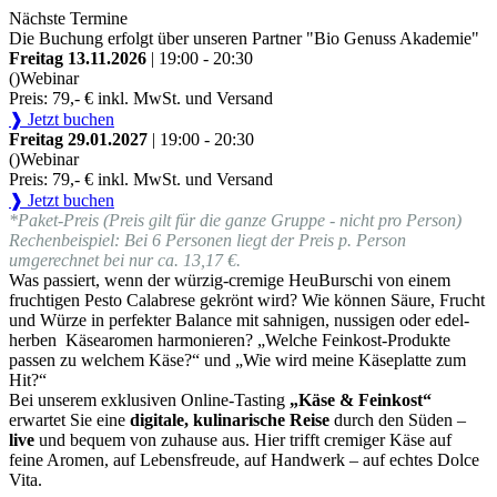
Nächste Termine
Die Buchung erfolgt über unseren Partner "Bio Genuss Akademie"
Freitag 13.11.2026
| 19:00 - 20:30
()
Webinar
Preis: 79,- € inkl. MwSt. und Versand
❱ Jetzt buchen
Freitag 29.01.2027
| 19:00 - 20:30
()
Webinar
Preis: 79,- € inkl. MwSt. und Versand
❱ Jetzt buchen
*Paket-Preis (Preis gilt für die ganze Gruppe - nicht pro Person)
Rechenbeispiel: Bei 6 Personen liegt der Preis p. Person
umgerechnet bei nur ca. 13,17 €.
Was passiert, wenn der würzig-cremige HeuBurschi von einem
fruchtigen Pesto Calabrese gekrönt wird? Wie können Säure, Frucht
und Würze in perfekter Balance mit sahnigen, nussigen oder edel-
herben Käsearomen harmonieren? „Welche Feinkost-Produkte
passen zu welchem Käse?“ und „Wie wird meine Käseplatte zum
Hit?“
Bei unserem exklusiven Online-Tasting
„Käse & Feinkost“
erwartet Sie eine
digitale, kulinarische Reise
durch den Süden –
live
und bequem von zuhause aus. Hier trifft cremiger Käse auf
feine Aromen, auf Lebensfreude, auf Handwerk – auf echtes Dolce
Vita.