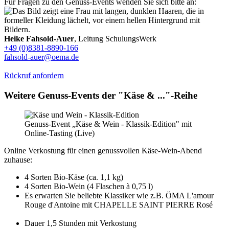
Für Fragen zu den Genuss-Events wenden Sie sich bitte an:
Heike Fahsold-Auer
, Leitung SchulungsWerk
+49 (0)8381-8890-166
fahsold-auer@oema.de
Rückruf anfordern
Weitere Genuss-Events der "Käse & ..."-Reihe
Genuss-Event „Käse & Wein - Klassik-Edition" mit
Online-Tasting (Live)
Online Verkostung für einen genussvollen Käse-Wein-Abend
zuhause:
4 Sorten Bio-Käse (ca. 1,1 kg)
4 Sorten Bio-Wein (4 Flaschen à 0,75 l)
Es erwarten Sie beliebte Klassiker wie z.B. ÖMA L'amour
Rouge d'Antoine mit CHAPELLE SAINT PIERRE Rosé
Dauer 1,5 Stunden mit Verkostung