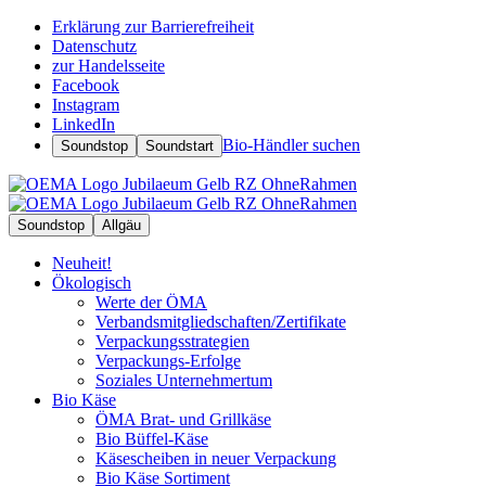
Erklärung zur Barrierefreiheit
Datenschutz
zur Handelsseite
Facebook
Instagram
LinkedIn
Bio-Händler suchen
Soundstop
Soundstart
Soundstop
Allgäu
Neuheit!
Ökologisch
Werte der ÖMA
Verbandsmitgliedschaften/Zertifikate
Verpackungsstrategien
Verpackungs-Erfolge
Soziales Unternehmertum
Bio Käse
ÖMA Brat- und Grillkäse
Bio Büffel-Käse
Käsescheiben in neuer Verpackung
Bio Käse Sortiment