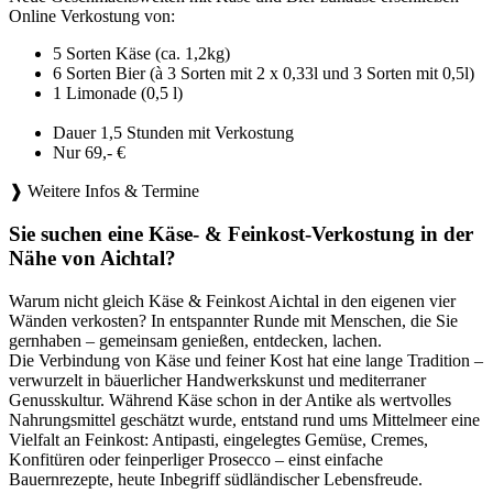
Online Verkostung von:
5 Sorten Käse (ca. 1,2kg)
6 Sorten Bier (à 3 Sorten mit 2 x 0,33l und 3 Sorten mit 0,5l)
1 Limonade (0,5 l)
Dauer 1,5 Stunden mit Verkostung
Nur 69,- €
❱ Weitere Infos & Termine
Sie suchen eine Käse- & Feinkost-Verkostung in der
Nähe von Aichtal?
Warum nicht gleich Käse & Feinkost Aichtal in den eigenen vier
Wänden verkosten? In entspannter Runde mit Menschen, die Sie
gernhaben – gemeinsam genießen, entdecken, lachen.
Die Verbindung von Käse und feiner Kost hat eine lange Tradition –
verwurzelt in bäuerlicher Handwerkskunst und mediterraner
Genusskultur. Während Käse schon in der Antike als wertvolles
Nahrungsmittel geschätzt wurde, entstand rund ums Mittelmeer eine
Vielfalt an Feinkost: Antipasti, eingelegtes Gemüse, Cremes,
Konfitüren oder feinperliger Prosecco – einst einfache
Bauernrezepte, heute Inbegriff südländischer Lebensfreude.