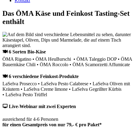
Kontakt
Das ÖMA Käse und Feinkost Tasting-Set
enthält
🍽 6 Sorten Bio-Käse
ÖMA Rigatino • ÖMA HeuBurschi • ÖMA Taleggio DOP • ÖMA
Bauernkäse Chili • ÖMA Roccolo • ÖMA Scamorzetti Affumicate
🍽 6 verschiedene Feinkost-Produkte
LaSelva Prosecco • LaSelva Pesto Calabrese • LaSelva Oliven mit
Kräutern • LaSelva Creme limone • LaSelva Gegrillter Kürbis
• LaSelva Pesto Trüffel
🖵 Live-Webinar mit zwei Experten
ausreichend für 4-6 Personen
für einen Gesamtpreis von nur 79,- € pro Paket*