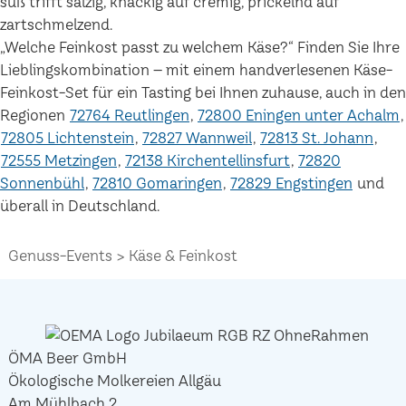
süß trifft salzig, knackig auf cremig, prickelnd auf
zartschmelzend.
„Welche Feinkost passt zu welchem Käse?“ Finden Sie Ihre
Lieblingskombination – mit einem handverlesenen Käse-
Feinkost-Set für ein Tasting bei Ihnen zuhause, auch in den
Regionen
72764 Reutlingen
72800 Eningen unter Achalm
72805 Lichtenstein
72827 Wannweil
72813 St. Johann
72555 Metzingen
72138 Kirchentellinsfurt
72820
Sonnenbühl
72810 Gomaringen
72829 Engstingen
und
überall in Deutschland.
Genuss-Events
Käse & Feinkost
ÖMA Beer GmbH
Ökologische Molkereien Allgäu
Am Mühlbach 2