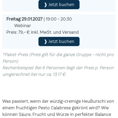
❱ Jetzt buchen
Freitag 29.01.2027
| 19:00 - 20:30
Webinar
Preis: 79,- € inkl. MwSt. und Versand
❱ Jetzt buchen
*Paket-Preis (Preis gilt für die ganze Gruppe - nicht pro
Person)
Rechenbeispiel: Bei 6 Personen liegt der Preis p. Person
umgerechnet bei nur ca. 13,17 €.
Was passiert, wenn der würzig-cremige HeuBurschi von
einem fruchtigen Pesto Calabrese gekrönt wird? Wie
können Säure, Frucht und Würze in perfekter Balance