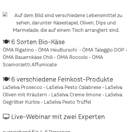
🍽 6 Sorten Bio-Käse
ÖMA Rigatino • ÖMA HeuBurschi • ÖMA Taleggio DOP •
ÖMA Bauernkäse Chili • ÖMA Roccolo • ÖMA
Scamorzetti Affumicate
🍽 6 verschiedene Feinkost-Produkte
LaSelva Prosecco • LaSelva Pesto Calabrese • LaSelva
Oliven mit Kräutern • LaSelva Creme limone • LaSelva
Gegrillter Kürbis • LaSelva Pesto Trüffel
🖵 Live-Webinar mit zwei Experten
ausreichend für 4-6 Personen