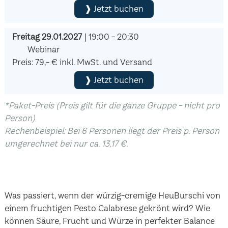
❱ Jetzt buchen
Freitag 29.01.2027
| 19:00 - 20:30
Webinar
Preis: 79,- € inkl. MwSt. und Versand
❱ Jetzt buchen
*Paket-Preis (Preis gilt für die ganze Gruppe - nicht pro
Person)
Rechenbeispiel: Bei 6 Personen liegt der Preis p. Person
umgerechnet bei nur ca. 13,17 €.
Was passiert, wenn der würzig-cremige HeuBurschi von
einem fruchtigen Pesto Calabrese gekrönt wird? Wie
können Säure, Frucht und Würze in perfekter Balance