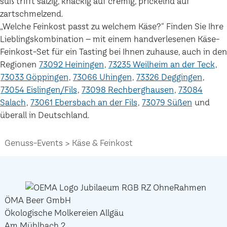
süß trifft salzig, knackig auf cremig, prickelnd auf
zartschmelzend.
„Welche Feinkost passt zu welchem Käse?“ Finden Sie Ihre
Lieblingskombination – mit einem handverlesenen Käse-
Feinkost-Set für ein Tasting bei Ihnen zuhause, auch in den
Regionen
73092 Heiningen
73235 Weilheim an der Teck
73033 Göppingen
73066 Uhingen
73326 Deggingen
73054 Eislingen/Fils
73098 Rechberghausen
73084
Salach
73061 Ebersbach an der Fils
73079 Süßen
und
überall in Deutschland.
Genuss-Events
Käse & Feinkost
ÖMA Beer GmbH
Ökologische Molkereien Allgäu
Am Mühlbach 2