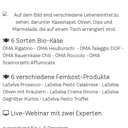
🍽 6 Sorten Bio-Käse
ÖMA Rigatino • ÖMA HeuBurschi • ÖMA Taleggio DOP •
ÖMA Bauernkäse Chili • ÖMA Roccolo • ÖMA
Scamorzetti Affumicate
🍽 6 verschiedene Feinkost-Produkte
LaSelva Prosecco • LaSelva Pesto Calabrese • LaSelva
Oliven mit Kräutern • LaSelva Creme limone • LaSelva
Gegrillter Kürbis • LaSelva Pesto Trüffel
🖵 Live-Webinar mit zwei Experten
ausreichend für 4-6 Personen