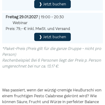
❱ Jetzt buchen
Freitag 29.01.2027
| 19:00 - 20:30
Webinar
Preis: 79,- € inkl. MwSt. und Versand
❱ Jetzt buchen
*Paket-Preis (Preis gilt für die ganze Gruppe - nicht pro
Person)
Rechenbeispiel: Bei 6 Personen liegt der Preis p. Person
umgerechnet bei nur ca. 13,17 €.
Was passiert, wenn der würzig-cremige HeuBurschi von
einem fruchtigen Pesto Calabrese gekrönt wird? Wie
können Säure, Frucht und Würze in perfekter Balance