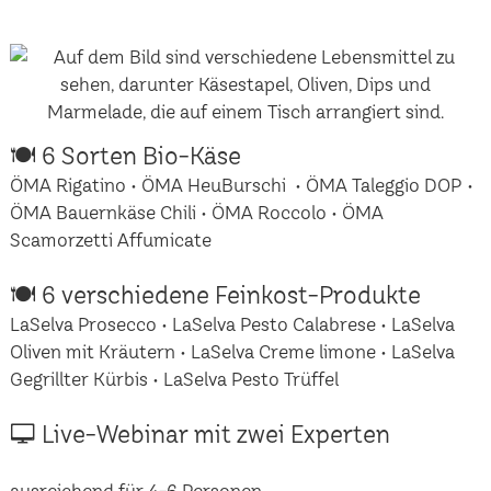
🍽 6 Sorten Bio-Käse
ÖMA Rigatino • ÖMA HeuBurschi • ÖMA Taleggio DOP •
ÖMA Bauernkäse Chili • ÖMA Roccolo • ÖMA
Scamorzetti Affumicate
🍽 6 verschiedene Feinkost-Produkte
LaSelva Prosecco • LaSelva Pesto Calabrese • LaSelva
Oliven mit Kräutern • LaSelva Creme limone • LaSelva
Gegrillter Kürbis • LaSelva Pesto Trüffel
🖵 Live-Webinar mit zwei Experten
ausreichend für 4-6 Personen