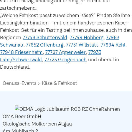
süß trifft salzig, knackig auf cremig, prickelnd auf
zartschmelzend.
„Welche Feinkost passt zu welchem Käse?“ Finden Sie Ihre
Lieblingskombination – mit einem handverlesenen Käse-
Feinkost-Set für ein Tasting bei Ihnen zuhause, auch in den
Regionen
77746 Schutterwald
77749 Hohberg
77963
Schwanau
77652 Offenburg
77731 Willstätt
77694 Kehl
77948 Friesenheim
77767 Appenweier
77933
Lahr/Schwarzwald
77723 Gengenbach
und überall in
Deutschland.
Genuss-Events
Käse & Feinkost
ÖMA Beer GmbH
Ökologische Molkereien Allgäu
Am Mühlbach 2