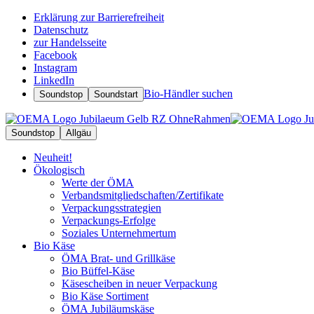
Erklärung zur Barrierefreiheit
Datenschutz
zur Handelsseite
Facebook
Instagram
LinkedIn
Bio-Händler suchen
Soundstop
Soundstart
Soundstop
Allgäu
Neuheit!
Ökologisch
Werte der ÖMA
Verbandsmitgliedschaften/Zertifikate
Verpackungsstrategien
Verpackungs-Erfolge
Soziales Unternehmertum
Bio Käse
ÖMA Brat- und Grillkäse
Bio Büffel-Käse
Käsescheiben in neuer Verpackung
Bio Käse Sortiment
ÖMA Jubiläumskäse