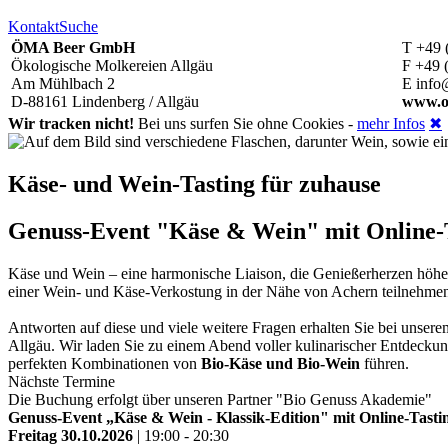
Kontakt
Suche
ÖMA Beer GmbH
T +49 
Ökologische Molkereien Allgäu
F +49 
Am Mühlbach 2
E info
D-88161 Lindenberg / Allgäu
www.o
Wir tracken nicht!
Bei uns surfen Sie ohne Cookies -
mehr Infos
✖
Käse- und Wein-Tasting für zuhause
Genuss-Event "Käse & Wein" mit Online-Ta
Käse und Wein – eine harmonische Liaison, die Genießerherzen höh
einer Wein- und Käse-Verkostung in der Nähe von Achern teilnehm
Antworten auf diese und viele weitere Fragen erhalten Sie bei unse
Allgäu. Wir laden Sie zu einem Abend voller kulinarischer Entdeckun
perfekten Kombinationen von
Bio-Käse und Bio-Wein
führen.
Nächste Termine
Die Buchung erfolgt über unseren Partner "Bio Genuss Akademie"
Genuss-Event „Käse & Wein - Klassik-Edition" mit Online-Tastin
Freitag 30.10.2026
| 19:00 - 20:30