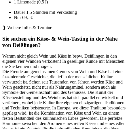
1 Limonade (0,5 l)
Dauer 1,5 Stunden mit Verkostung
Nur 69,- €
❱ Weitere Infos & Termine
Sie suchen ein Käse- & Wein-Tasting in der Nähe
von Deißlingen?
Warum nicht gleich Wein und Käse in bspw. Deißlingen in den
eigenen vier Wänden verkosten! In geselliger Runde mit Menschen,
die Sie kennen und mögen.
Die Freude am gemeinsamen Genuss von Wein und Käse hat eine
faszinierende Geschichte, die tief in der menschlichen Kultur
verwurzelt ist. Schon seit Tausenden von Jahren werden Käse und
Wein geschätzt, nicht nur als Nahrungsmittel, sondern auch als
Symbole der Gemeinschaft und des Genusses. Die Kunst der
Käseherstellung und des Weinbaus hat sich parallel entwickelt und
verfeinert, wobei jede Kultur ihre eigenen einzigartigen Traditionen
und Techniken beisteuerte. In Europa, wo diese Tradition besonders
gepflegt wird, ist die Kombination von Käse und Wein zu einem
festen Bestandteil des kulinarischen Erbes geworden. Die perfekte
Harmonie zwischen den Aromen eines reifen Käses und eines edlen
Weins ist ein Zeugnis für die tiefgreifenden Kenntnisse, die über