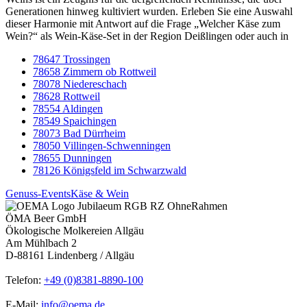
Generationen hinweg kultiviert wurden. Erleben Sie eine Auswahl
dieser Harmonie mit Antwort auf die Frage „Welcher Käse zum
Wein?“ als Wein-Käse-Set in der Region Deißlingen oder auch in
78647 Trossingen
78658 Zimmern ob Rottweil
78078 Niedereschach
78628 Rottweil
78554 Aldingen
78549 Spaichingen
78073 Bad Dürrheim
78050 Villingen-Schwenningen
78655 Dunningen
78126 Königsfeld im Schwarzwald
Genuss-Events
Käse & Wein
ÖMA Beer GmbH
Ökologische Molkereien Allgäu
Am Mühlbach 2
D-88161 Lindenberg / Allgäu
Telefon:
+49 (0)8381-8890-100
E-Mail:
info@oema.de