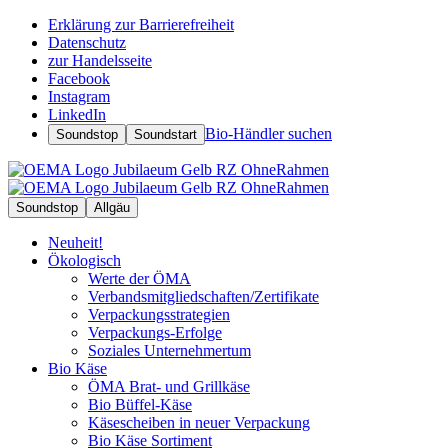
Erklärung zur Barrierefreiheit
Datenschutz
zur Handelsseite
Facebook
Instagram
LinkedIn
Bio-Händler suchen
Soundstop
Soundstart
Soundstop
Allgäu
Neuheit!
Ökologisch
Werte der ÖMA
Verbandsmitgliedschaften/Zertifikate
Verpackungsstrategien
Verpackungs-Erfolge
Soziales Unternehmertum
Bio Käse
ÖMA Brat- und Grillkäse
Bio Büffel-Käse
Käsescheiben in neuer Verpackung
Bio Käse Sortiment