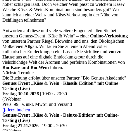
höher schlägen lässt. Doch welcher Wein passt zu welchem Käse?
Welche Käse- & Wein-Kombinationen sind besonders gut? Wo
kann ich an einer Wein- und Käse-Verkostung in der Nähe von
Deißlingen teilnehmen?
Antworten auf diese und viele weitere Fragen erhalten Sie bei
unserem Genuss-Event „Käse & Wein“ – einer
Online-Verkostung
von unserem Partner Riegel Bioweine und uns, den Ökologischen
Molkereien Allgäu. Wir laden Sie zu einem Abend voller
kulinarischer Entdeckungen ein. Lassen Sie sich
live
und
von zu
Hause
aus auf eine digitale Entdeckungstour durch die
vielschichtige Welt der Aromen und perfekten Kombinationen von
Bio-Käse und Bio-Wein
führen.
Nächste Termine
Die Buchung erfolgt über unseren Partner "Bio Genuss Akademie"
Genuss-Event „Käse & Wein - Klassik-Edition" mit Online-
Tasting (Live)
Freitag 30.10.2026
| 19:00 - 20:30
()
Webinar
Preis: 99,- € inkl. MwSt. und Versand
❱ Jetzt buchen
Genuss-Event „Käse & Wein - Deluxe-Edition“ mit Online-
Tasting (Live)
Freitag 27.11.2026
| 19:00 - 20:30
()
Webinar