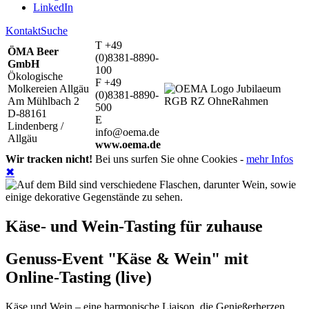
LinkedIn
Kontakt
Suche
T +49
ÖMA Beer
(0)8381-8890-
GmbH
100
Ökologische
F +49
Molkereien Allgäu
(0)8381-8890-
Am Mühlbach 2
500
D-88161
E
Lindenberg /
info@oema.de
Allgäu
www.oema.de
Wir tracken nicht!
Bei uns surfen Sie ohne Cookies -
mehr Infos
✖
Käse- und Wein-Tasting für zuhause
Genuss-Event "Käse & Wein" mit
Online-Tasting (live)
Käse und Wein – eine harmonische Liaison, die Genießerherzen