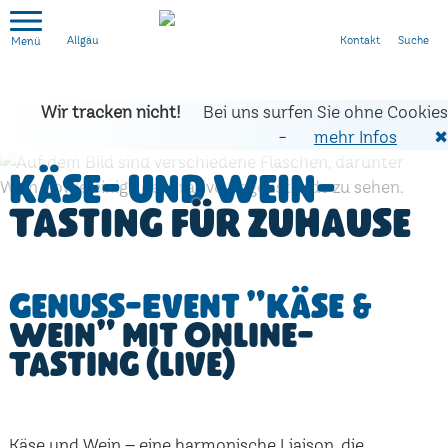
Kontakt
Suche
Allgäu
Wir tracken nicht!
Bei uns surfen Sie ohne Cookies
-
mehr Infos
✖
Käse- und Wein-
Tasting für zuhause
Genuss-Event "Käse &
Wein" mit Online-
Tasting (live)
Käse und Wein – eine harmonische Liaison, die