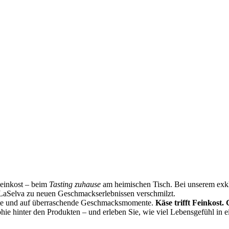
Feinkost – beim
Tasting zuhause
am heimischen Tisch. Bei unserem exklu
LaSelva zu neuen Geschmackserlebnissen verschmilzt.
ste und auf überraschende Geschmacksmomente.
Käse trifft Feinkost.
phie hinter den Produkten – und erleben Sie, wie viel Lebensgefühl in 