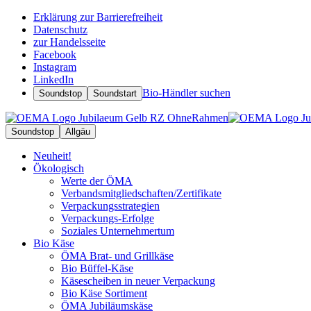
Erklärung zur Barrierefreiheit
Datenschutz
zur Handelsseite
Facebook
Instagram
LinkedIn
Bio-Händler suchen
Soundstop
Soundstart
Soundstop
Allgäu
Neuheit!
Ökologisch
Werte der ÖMA
Verbandsmitgliedschaften/Zertifikate
Verpackungsstrategien
Verpackungs-Erfolge
Soziales Unternehmertum
Bio Käse
ÖMA Brat- und Grillkäse
Bio Büffel-Käse
Käsescheiben in neuer Verpackung
Bio Käse Sortiment
ÖMA Jubiläumskäse