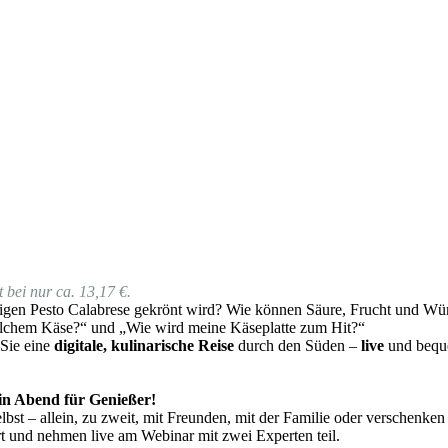
 bei nur ca. 13,17 €.
gen Pesto Calabrese gekrönt wird? Wie können Säure, Frucht und Würz
lchem Käse?“ und „Wie wird meine Käseplatte zum Hit?“
 Sie eine
digitale, kulinarische Reise
durch den Süden –
live
und beque
 ein Abend für Genießer!
bst – allein, zu zweit, mit Freunden, mit der Familie oder verschenken
t und nehmen live am Webinar mit zwei Experten teil.