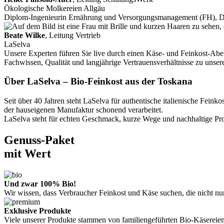
Ökologische Molkereien Allgäu
Diplom-Ingenieurin Ernährung und Versorgungsmanagement (FH), 
Beate Wilke
, Leitung Vertrieb
LaSelva
Unsere Experten führen Sie live durch einen Käse- und Feinkost-Aben
Fachwissen, Qualität und langjährige Vertrauensverhältnisse zu unse
Über LaSelva – Bio-Feinkost aus der Toskana
Seit über 40 Jahren steht LaSelva für authentische italienische Fe
der hauseigenen Manufaktur schonend verarbeitet.
LaSelva steht für echten Geschmack, kurze Wege und nachhaltige Prod
Genuss-Paket
mit Wert
Und zwar 100% Bio!
Wir wissen, dass Verbraucher Feinkost und Käse suchen, die nicht n
Exklusive Produkte
Viele unserer Produkte stammen von familiengeführten Bio-Käsereien