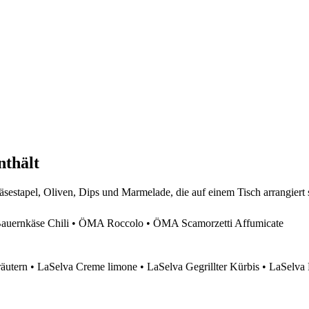
nthält
ernkäse Chili • ÖMA Roccolo • ÖMA Scamorzetti Affumicate
äutern • LaSelva Creme limone • LaSelva Gegrillter Kürbis • LaSelva 