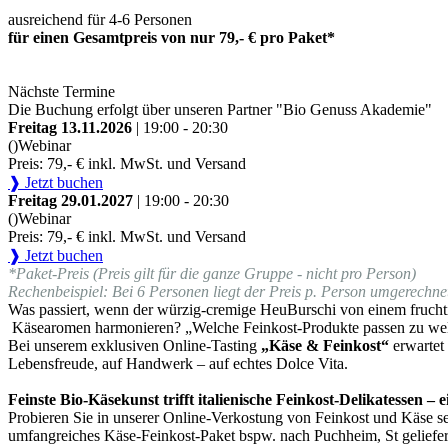
ausreichend für 4-6 Personen
für einen Gesamtpreis von nur 79,- € pro Paket*
Nächste Termine
Die Buchung erfolgt über unseren Partner "Bio Genuss Akademie"
Freitag 13.11.2026
| 19:00 - 20:30
()
Webinar
Preis: 79,- € inkl. MwSt. und Versand
❱ Jetzt buchen
Freitag 29.01.2027
| 19:00 - 20:30
()
Webinar
Preis: 79,- € inkl. MwSt. und Versand
❱ Jetzt buchen
*Paket-Preis (Preis gilt für die ganze Gruppe - nicht pro Person)
Rechenbeispiel: Bei 6 Personen liegt der Preis p. Person umgerechnet
Was passiert, wenn der würzig-cremige HeuBurschi von einem fruchti
Käsearomen harmonieren? „Welche Feinkost-Produkte passen zu we
Bei unserem exklusiven Online-Tasting
„Käse & Feinkost“
erwartet
Lebensfreude, auf Handwerk – auf echtes Dolce Vita.
Feinste Bio-Käsekunst trifft italienische Feinkost-Delikatessen –
Probieren Sie in unserer Online-Verkostung von Feinkost und Käse sel
umfangreiches Käse-Feinkost-Paket bspw. nach Puchheim, St geliefer