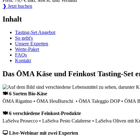
Preis: 79,- € inkl. MwSt. und Versand
❱ Jetzt buchen
Inhalt
Tasting-Set Angebot
So geht's
Unsere Experten
Werte-Paket
FAQs
Kontakt
Das ÖMA Käse und Feinkost Tasting-Set e
🍽 6 Sorten Bio-Käse
ÖMA Rigatino • ÖMA HeuBurschi • ÖMA Taleggio DOP • ÖMA Bau
🍽 6 verschiedene Feinkost-Produkte
LaSelva Prosecco • LaSelva Pesto Calabrese • LaSelva Oliven mit Kr
🖵 Live-Webinar mit zwei Experten