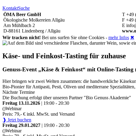
Kontakt
Suche
ÖMA Beer GmbH
T +49 
Ökologische Molkereien Allgäu
F +49 
Am Mühlbach 2
E info
D-88161 Lindenberg / Allgäu
www.o
Wir tracken nicht!
Bei uns surfen Sie ohne Cookies -
mehr Infos
✖
Käse- und Feinkost-Tasting für zuhause
Genuss-Event „Käse & Feinkost“ mit Online-Tasting (
Hier bringen wir zwei Welten zusammen: die handwerkliche Käsekunst
Bio-Pionier für Antipasti, Pesti, Oliven und mediterrane Spezialitä
Nächste Termine
Die Buchung erfolgt über unseren Partner "Bio Genuss Akademie"
Freitag 13.11.2026
| 19:00 - 20:30
()
Webinar
Preis: 79,- € inkl. MwSt. und Versand
❱ Jetzt buchen
Freitag 29.01.2027
| 19:00 - 20:30
()
Webinar