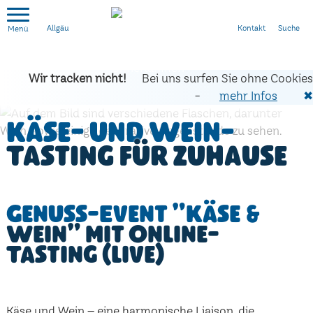
Kontakt
Suche
Allgäu
Wir tracken nicht!
Bei uns surfen Sie ohne Cookies
-
mehr Infos
✖
Käse- und Wein-
Tasting für zuhause
Genuss-Event "Käse &
Wein" mit Online-
Tasting (live)
Käse und Wein – eine harmonische Liaison, die