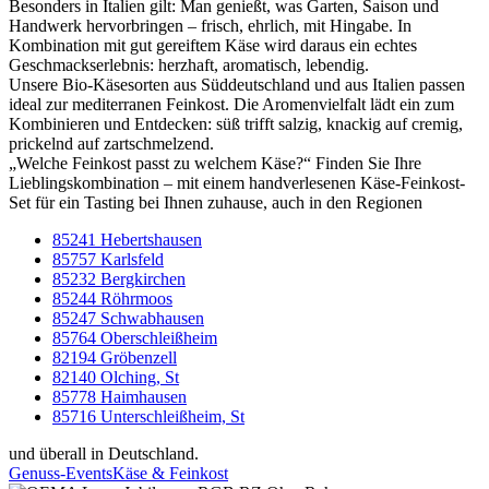
Besonders in Italien gilt: Man genießt, was Garten, Saison und
Handwerk hervorbringen – frisch, ehrlich, mit Hingabe. In
Kombination mit gut gereiftem Käse wird daraus ein echtes
Geschmackserlebnis: herzhaft, aromatisch, lebendig.
Unsere Bio-Käsesorten aus Süddeutschland und aus Italien passen
ideal zur mediterranen Feinkost. Die Aromenvielfalt lädt ein zum
Kombinieren und Entdecken: süß trifft salzig, knackig auf cremig,
prickelnd auf zartschmelzend.
„Welche Feinkost passt zu welchem Käse?“ Finden Sie Ihre
Lieblingskombination – mit einem handverlesenen Käse-Feinkost-
Set für ein Tasting bei Ihnen zuhause, auch in den Regionen
85241 Hebertshausen
85757 Karlsfeld
85232 Bergkirchen
85244 Röhrmoos
85247 Schwabhausen
85764 Oberschleißheim
82194 Gröbenzell
82140 Olching, St
85778 Haimhausen
85716 Unterschleißheim, St
und überall in Deutschland.
Genuss-Events
Käse & Feinkost