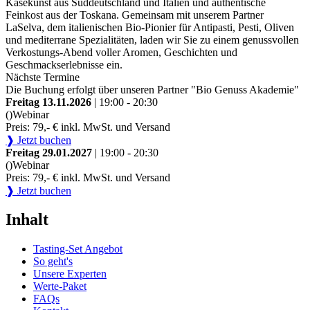
Käsekunst aus Süddeutschland und Italien und authentische
Feinkost aus der Toskana. Gemeinsam mit unserem Partner
LaSelva, dem italienischen Bio-Pionier für Antipasti, Pesti, Oliven
und mediterrane Spezialitäten, laden wir Sie zu einem genussvollen
Verkostungs-Abend voller Aromen, Geschichten und
Geschmackserlebnisse ein.
Nächste Termine
Die Buchung erfolgt über unseren Partner "Bio Genuss Akademie"
Freitag 13.11.2026
| 19:00 - 20:30
()
Webinar
Preis: 79,- € inkl. MwSt. und Versand
❱ Jetzt buchen
Freitag 29.01.2027
| 19:00 - 20:30
()
Webinar
Preis: 79,- € inkl. MwSt. und Versand
❱ Jetzt buchen
Inhalt
Tasting-Set Angebot
So geht's
Unsere Experten
Werte-Paket
FAQs