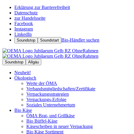
Erklärung zur Barrierefreiheit
Datenschutz
zur Handelsseite
Facebook
Instagram
LinkedIn
Bio-Händler suchen
Soundstop
Soundstart
Soundstop
Allgäu
Neuheit!
Ökologisch
Werte der ÖMA
Verbandsmitgliedschaften/Zertifikate
Verpackungsstrategien
Verpackungs-Erfolge
Soziales Unternehmertum
Bio Käse
ÖMA Brat- und Grillkäse
Bio Büffel-Käse
Käsescheiben in neuer Verpackung
Bio Käse Sortiment