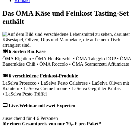
Kontakt
Das ÖMA Käse und Feinkost Tasting-Set
enthält
🍽 6 Sorten Bio-Käse
ÖMA Rigatino • ÖMA HeuBurschi • ÖMA Taleggio DOP • ÖMA
Bauernkäse Chili • ÖMA Roccolo • ÖMA Scamorzetti Affumicate
🍽 6 verschiedene Feinkost-Produkte
LaSelva Prosecco • LaSelva Pesto Calabrese • LaSelva Oliven mit
Kräutern • LaSelva Creme limone • LaSelva Gegrillter Kürbis
• LaSelva Pesto Trüffel
🖵 Live-Webinar mit zwei Experten
ausreichend für 4-6 Personen
für einen Gesamtpreis von nur 79,- € pro Paket*