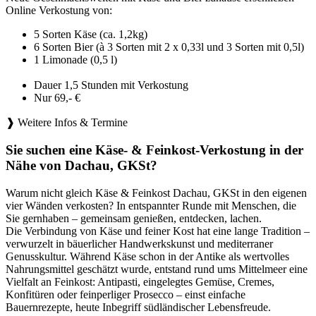
Online Verkostung von:
5 Sorten Käse (ca. 1,2kg)
6 Sorten Bier (à 3 Sorten mit 2 x 0,33l und 3 Sorten mit 0,5l)
1 Limonade (0,5 l)
Dauer 1,5 Stunden mit Verkostung
Nur 69,- €
❱ Weitere Infos & Termine
Sie suchen eine Käse- & Feinkost-Verkostung in der
Nähe von Dachau, GKSt?
Warum nicht gleich Käse & Feinkost Dachau, GKSt in den eigenen
vier Wänden verkosten? In entspannter Runde mit Menschen, die
Sie gernhaben – gemeinsam genießen, entdecken, lachen.
Die Verbindung von Käse und feiner Kost hat eine lange Tradition –
verwurzelt in bäuerlicher Handwerkskunst und mediterraner
Genusskultur. Während Käse schon in der Antike als wertvolles
Nahrungsmittel geschätzt wurde, entstand rund ums Mittelmeer eine
Vielfalt an Feinkost: Antipasti, eingelegtes Gemüse, Cremes,
Konfitüren oder feinperliger Prosecco – einst einfache
Bauernrezepte, heute Inbegriff südländischer Lebensfreude.