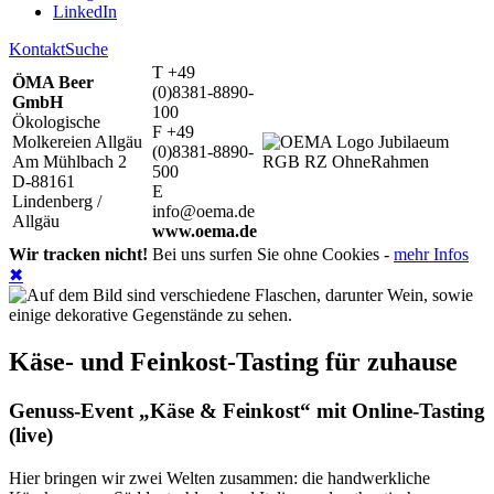
LinkedIn
Kontakt
Suche
T +49
ÖMA Beer
(0)8381-8890-
GmbH
100
Ökologische
F +49
Molkereien Allgäu
(0)8381-8890-
Am Mühlbach 2
500
D-88161
E
Lindenberg /
info@oema.de
Allgäu
www.oema.de
Wir tracken nicht!
Bei uns surfen Sie ohne Cookies -
mehr Infos
✖
Käse- und Feinkost-Tasting für zuhause
Genuss-Event „Käse & Feinkost“ mit Online-Tasting
(live)
Hier bringen wir zwei Welten zusammen: die handwerkliche