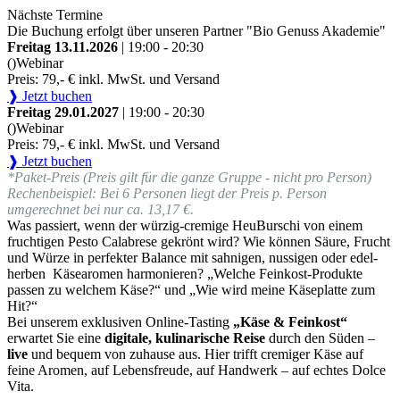
Nächste Termine
Die Buchung erfolgt über unseren Partner "Bio Genuss Akademie"
Freitag 13.11.2026
| 19:00 - 20:30
()
Webinar
Preis: 79,- € inkl. MwSt. und Versand
❱ Jetzt buchen
Freitag 29.01.2027
| 19:00 - 20:30
()
Webinar
Preis: 79,- € inkl. MwSt. und Versand
❱ Jetzt buchen
*Paket-Preis (Preis gilt für die ganze Gruppe - nicht pro Person)
Rechenbeispiel: Bei 6 Personen liegt der Preis p. Person
umgerechnet bei nur ca. 13,17 €.
Was passiert, wenn der würzig-cremige HeuBurschi von einem
fruchtigen Pesto Calabrese gekrönt wird? Wie können Säure, Frucht
und Würze in perfekter Balance mit sahnigen, nussigen oder edel-
herben Käsearomen harmonieren? „Welche Feinkost-Produkte
passen zu welchem Käse?“ und „Wie wird meine Käseplatte zum
Hit?“
Bei unserem exklusiven Online-Tasting
„Käse & Feinkost“
erwartet Sie eine
digitale, kulinarische Reise
durch den Süden –
live
und bequem von zuhause aus. Hier trifft cremiger Käse auf
feine Aromen, auf Lebensfreude, auf Handwerk – auf echtes Dolce
Vita.