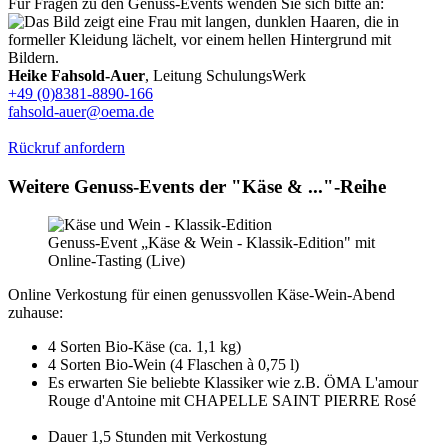
Für Fragen zu den Genuss-Events wenden Sie sich bitte an:
Heike Fahsold-Auer
, Leitung SchulungsWerk
+49 (0)8381-8890-166
fahsold-auer@oema.de
Rückruf anfordern
Weitere Genuss-Events der "Käse & ..."-Reihe
Genuss-Event „Käse & Wein - Klassik-Edition" mit
Online-Tasting (Live)
Online Verkostung für einen genussvollen Käse-Wein-Abend
zuhause:
4 Sorten Bio-Käse (ca. 1,1 kg)
4 Sorten Bio-Wein (4 Flaschen à 0,75 l)
Es erwarten Sie beliebte Klassiker wie z.B. ÖMA L'amour
Rouge d'Antoine mit CHAPELLE SAINT PIERRE Rosé
Dauer 1,5 Stunden mit Verkostung