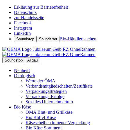
Erklärung zur Barrierefreiheit
Datenschutz
zur Handelsseite
Facebook
Instagram
LinkedIn
Bio-Händler suchen
Soundstop
Soundstart
Soundstop
Allgäu
Neuheit!
Ökologisch
Werte der ÖMA
Verbandsmitgliedschaften/Zertifikate
Verpackungsstrategien
Verpackungs-Erfolge
Soziales Unternehmertum
Bio Käse
ÖMA Brat- und Grillkäse
Bio Büffel-Käse
Käsescheiben in neuer Verpackung
Bio Käse Sortiment