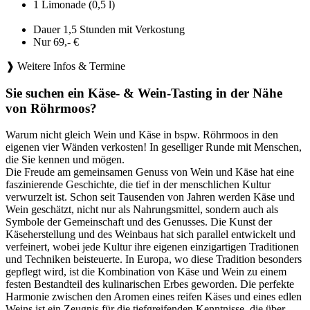
1 Limonade (0,5 l)
Dauer 1,5 Stunden mit Verkostung
Nur 69,- €
❱ Weitere Infos & Termine
Sie suchen ein Käse- & Wein-Tasting in der Nähe
von Röhrmoos?
Warum nicht gleich Wein und Käse in bspw. Röhrmoos in den
eigenen vier Wänden verkosten! In geselliger Runde mit Menschen,
die Sie kennen und mögen.
Die Freude am gemeinsamen Genuss von Wein und Käse hat eine
faszinierende Geschichte, die tief in der menschlichen Kultur
verwurzelt ist. Schon seit Tausenden von Jahren werden Käse und
Wein geschätzt, nicht nur als Nahrungsmittel, sondern auch als
Symbole der Gemeinschaft und des Genusses. Die Kunst der
Käseherstellung und des Weinbaus hat sich parallel entwickelt und
verfeinert, wobei jede Kultur ihre eigenen einzigartigen Traditionen
und Techniken beisteuerte. In Europa, wo diese Tradition besonders
gepflegt wird, ist die Kombination von Käse und Wein zu einem
festen Bestandteil des kulinarischen Erbes geworden. Die perfekte
Harmonie zwischen den Aromen eines reifen Käses und eines edlen
Weins ist ein Zeugnis für die tiefgreifenden Kenntnisse, die über