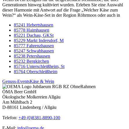
Generationen hinweg kultiviert wurden. Erleben Sie eine Auswahl
dieser Harmonie mit Antwort auf die Frage „Welcher Käse zum
Wein?“ als Wein-Käse-Set in der Region Röhrmoos oder auch in
85241 Hebertshausen
85778 Haimhausen
85221 Dachau, GKSt
85229 Markt Indersdorf, M
85777 Fahrenzhausen
85247 Schwabhausen
85238 Petershausen
85232 Bergkirchen
85716 Unterschleißheim, St
85764 Oberschleißheim
Genuss-Events
Käse & Wein
ÖMA Beer GmbH
Ökologische Molkereien Allgäu
Am Mühlbach 2
D-88161 Lindenberg / Allgäu
Telefon:
+49 (0)8381-8890-100
E-Mail:
info@oema.de