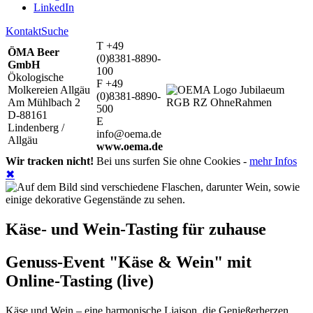
LinkedIn
Kontakt
Suche
T +49
ÖMA Beer
(0)8381-8890-
GmbH
100
Ökologische
F +49
Molkereien Allgäu
(0)8381-8890-
Am Mühlbach 2
500
D-88161
E
Lindenberg /
info@oema.de
Allgäu
www.oema.de
Wir tracken nicht!
Bei uns surfen Sie ohne Cookies -
mehr Infos
✖
Käse- und Wein-Tasting für zuhause
Genuss-Event "Käse & Wein" mit
Online-Tasting (live)
Käse und Wein – eine harmonische Liaison, die Genießerherzen