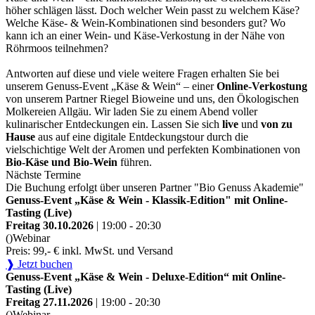
höher schlägen lässt. Doch welcher Wein passt zu welchem Käse?
Welche Käse- & Wein-Kombinationen sind besonders gut? Wo
kann ich an einer Wein- und Käse-Verkostung in der Nähe von
Röhrmoos teilnehmen?
Antworten auf diese und viele weitere Fragen erhalten Sie bei
unserem Genuss-Event „Käse & Wein“ – einer
Online-Verkostung
von unserem Partner Riegel Bioweine und uns, den Ökologischen
Molkereien Allgäu. Wir laden Sie zu einem Abend voller
kulinarischer Entdeckungen ein. Lassen Sie sich
live
und
von zu
Hause
aus auf eine digitale Entdeckungstour durch die
vielschichtige Welt der Aromen und perfekten Kombinationen von
Bio-Käse und Bio-Wein
führen.
Nächste Termine
Die Buchung erfolgt über unseren Partner "Bio Genuss Akademie"
Genuss-Event „Käse & Wein - Klassik-Edition" mit Online-
Tasting (Live)
Freitag 30.10.2026
| 19:00 - 20:30
()
Webinar
Preis: 99,- € inkl. MwSt. und Versand
❱ Jetzt buchen
Genuss-Event „Käse & Wein - Deluxe-Edition“ mit Online-
Tasting (Live)
Freitag 27.11.2026
| 19:00 - 20:30
()
Webinar