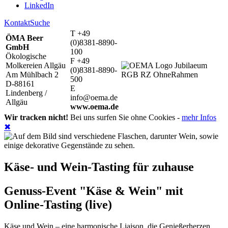
LinkedIn
Kontakt
Suche
T +49
ÖMA Beer
(0)8381-8890-
GmbH
100
Ökologische
F +49
Molkereien Allgäu
(0)8381-8890-
Am Mühlbach 2
500
D-88161
E
Lindenberg /
info@oema.de
Allgäu
www.oema.de
Wir tracken nicht!
Bei uns surfen Sie ohne Cookies -
mehr Infos
✖
Käse- und Wein-Tasting für zuhause
Genuss-Event "Käse & Wein" mit
Online-Tasting (live)
Käse und Wein – eine harmonische Liaison, die Genießerherzen