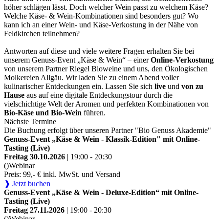
höher schlägen lässt. Doch welcher Wein passt zu welchem Käse?
Welche Käse- & Wein-Kombinationen sind besonders gut? Wo
kann ich an einer Wein- und Käse-Verkostung in der Nähe von
Feldkirchen teilnehmen?
Antworten auf diese und viele weitere Fragen erhalten Sie bei
unserem Genuss-Event „Käse & Wein“ – einer
Online-Verkostung
von unserem Partner Riegel Bioweine und uns, den Ökologischen
Molkereien Allgäu. Wir laden Sie zu einem Abend voller
kulinarischer Entdeckungen ein. Lassen Sie sich
live
und
von zu
Hause
aus auf eine digitale Entdeckungstour durch die
vielschichtige Welt der Aromen und perfekten Kombinationen von
Bio-Käse und Bio-Wein
führen.
Nächste Termine
Die Buchung erfolgt über unseren Partner "Bio Genuss Akademie"
Genuss-Event „Käse & Wein - Klassik-Edition" mit Online-
Tasting (Live)
Freitag 30.10.2026
| 19:00 - 20:30
()
Webinar
Preis: 99,- € inkl. MwSt. und Versand
❱ Jetzt buchen
Genuss-Event „Käse & Wein - Deluxe-Edition“ mit Online-
Tasting (Live)
Freitag 27.11.2026
| 19:00 - 20:30
()
Webinar