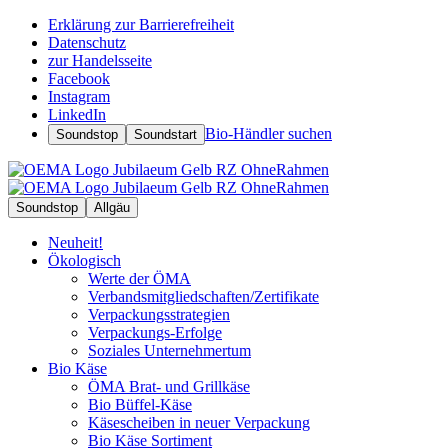
Erklärung zur Barrierefreiheit
Datenschutz
zur Handelsseite
Facebook
Instagram
LinkedIn
Bio-Händler suchen
Soundstop
Soundstart
Soundstop
Allgäu
Neuheit!
Ökologisch
Werte der ÖMA
Verbandsmitgliedschaften/Zertifikate
Verpackungsstrategien
Verpackungs-Erfolge
Soziales Unternehmertum
Bio Käse
ÖMA Brat- und Grillkäse
Bio Büffel-Käse
Käsescheiben in neuer Verpackung
Bio Käse Sortiment