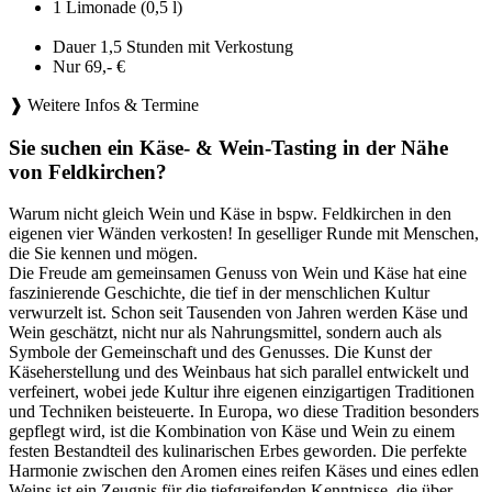
1 Limonade (0,5 l)
Dauer 1,5 Stunden mit Verkostung
Nur 69,- €
❱ Weitere Infos & Termine
Sie suchen ein Käse- & Wein-Tasting in der Nähe
von Feldkirchen?
Warum nicht gleich Wein und Käse in bspw. Feldkirchen in den
eigenen vier Wänden verkosten! In geselliger Runde mit Menschen,
die Sie kennen und mögen.
Die Freude am gemeinsamen Genuss von Wein und Käse hat eine
faszinierende Geschichte, die tief in der menschlichen Kultur
verwurzelt ist. Schon seit Tausenden von Jahren werden Käse und
Wein geschätzt, nicht nur als Nahrungsmittel, sondern auch als
Symbole der Gemeinschaft und des Genusses. Die Kunst der
Käseherstellung und des Weinbaus hat sich parallel entwickelt und
verfeinert, wobei jede Kultur ihre eigenen einzigartigen Traditionen
und Techniken beisteuerte. In Europa, wo diese Tradition besonders
gepflegt wird, ist die Kombination von Käse und Wein zu einem
festen Bestandteil des kulinarischen Erbes geworden. Die perfekte
Harmonie zwischen den Aromen eines reifen Käses und eines edlen
Weins ist ein Zeugnis für die tiefgreifenden Kenntnisse, die über