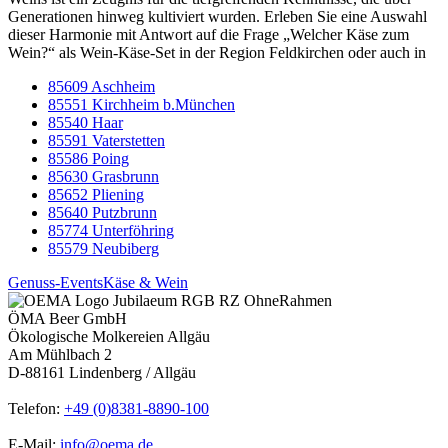
Generationen hinweg kultiviert wurden. Erleben Sie eine Auswahl
dieser Harmonie mit Antwort auf die Frage „Welcher Käse zum
Wein?“ als Wein-Käse-Set in der Region Feldkirchen oder auch in
85609 Aschheim
85551 Kirchheim b.München
85540 Haar
85591 Vaterstetten
85586 Poing
85630 Grasbrunn
85652 Pliening
85640 Putzbrunn
85774 Unterföhring
85579 Neubiberg
Genuss-Events
Käse & Wein
ÖMA Beer GmbH
Ökologische Molkereien Allgäu
Am Mühlbach 2
D-88161 Lindenberg / Allgäu
Telefon:
+49 (0)8381-8890-100
E-Mail:
info@oema.de