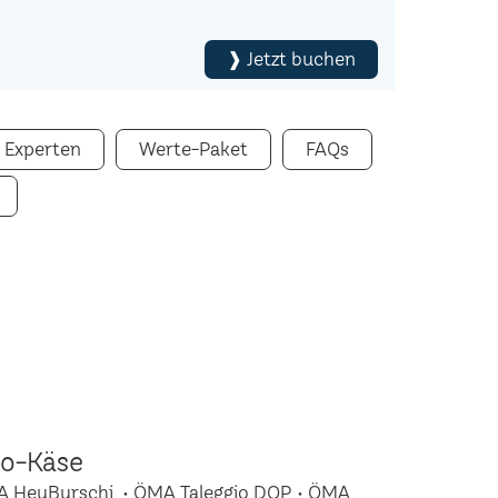
❱ Jetzt buchen
 Experten
Werte-Paket
FAQs
io-Käse
A HeuBurschi • ÖMA Taleggio DOP • ÖMA