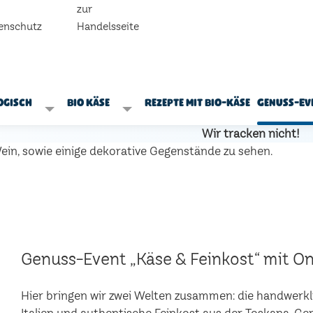
zur
enschutz
Handelsseite
ogisch
Bio Käse
Rezepte mit Bio-Käse
Genuss-Ev
Wir tracken nicht!
Genuss-Event „Käse & Feinkost“ mit Onl
Hier bringen wir zwei Welten zusammen: die handwerk
Italien und authentische Feinkost aus der Toskana. 