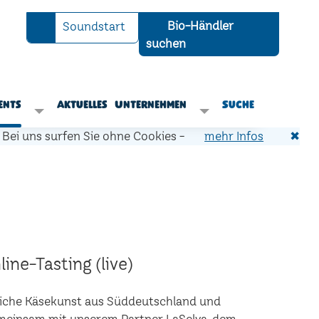
Bio-Händler
Soundstart
suchen
ents
Aktuelles
Unternehmen
Suche
Bei uns surfen Sie ohne Cookies -
mehr Infos
✖
ine-Tasting (live)
liche Käsekunst aus Süddeutschland und
Gemeinsam mit unserem Partner LaSelva, dem