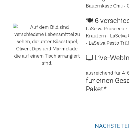
Bauernkäse Chili •
🍽 6 verschie
LaSelva Prosecco • 
Kräutern • LaSelva 
• LaSelva Pesto Trüf
🖵 Live-Webin
ausreichend für 4-
für einen Ges
Paket*
NÄCHSTE TE