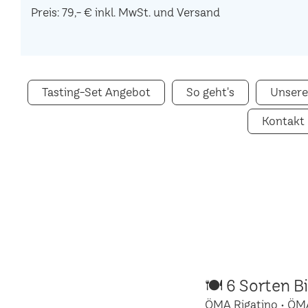
Preis: 79,- € inkl. MwSt. und Versand
Tasting-Set Angebot
So geht's
Unsere
Kontakt
🍽 6 Sorten B
ÖMA Rigatino • ÖM