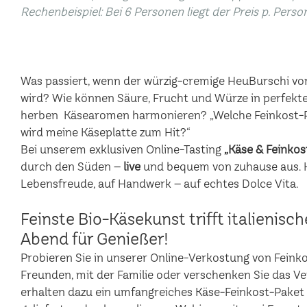
Rechenbeispiel: Bei 6 Personen liegt der Preis p. Perso
Was passiert, wenn der würzig-cremige HeuBurschi vo
wird? Wie können Säure, Frucht und Würze in perfekte
herben Käsearomen harmonieren? „Welche Feinkost-P
wird meine Käseplatte zum Hit?“
Bei unserem exklusiven Online-Tasting
„Käse & Feinkos
durch den Süden –
live
und bequem von zuhause aus. Hi
Lebensfreude, auf Handwerk – auf echtes Dolce Vita.
Feinste Bio-Käsekunst trifft italienisc
Abend für Genießer!
Probieren Sie in unserer Online-Verkostung von Feinkost
Freunden, mit der Familie oder verschenken Sie das V
erhalten dazu ein umfangreiches Käse-Feinkost-Pake