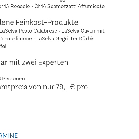
 ÖMA Roccolo • ÖMA Scamorzetti Affumicate
dene Feinkost-Produkte
LaSelva Pesto Calabrese • LaSelva Oliven mit
Creme limone • LaSelva Gegrillter Kürbis
fel
ar mit zwei Experten
6 Personen
amtpreis von nur 79,- € pro
RMINE