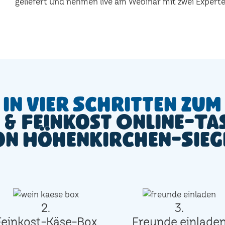
geliefert und nehmen live am Webinar mit zwei Experten
In vier Schritten zum
 & Feinkost Online-Ta
ion Höhenkirchen-Sie
2.
3.
Feinkost-Käse-Box
Freunde einlade