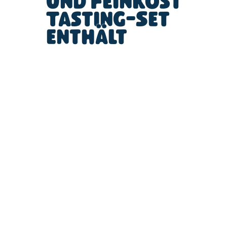
und Feinkost
Tasting-Set
enthält