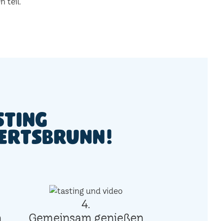
 teil.
sting
gertsbrunn!
4.
n
Gemeinsam genießen