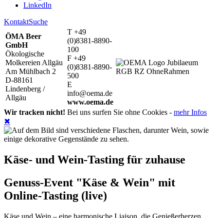
LinkedIn
Kontakt
Suche
T +49
ÖMA Beer
(0)8381-8890-
GmbH
100
Ökologische
F +49
Molkereien Allgäu
(0)8381-8890-
Am Mühlbach 2
500
D-88161
E
Lindenberg /
info@oema.de
Allgäu
www.oema.de
Wir tracken nicht!
Bei uns surfen Sie ohne Cookies -
mehr Infos
✖
Käse- und Wein-Tasting für zuhause
Genuss-Event "Käse & Wein" mit
Online-Tasting (live)
Käse und Wein – eine harmonische Liaison, die Genießerherzen