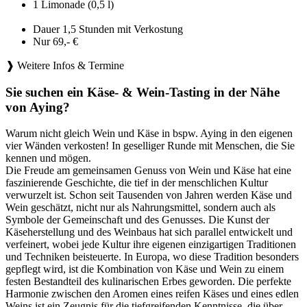
1 Limonade (0,5 l)
Dauer 1,5 Stunden mit Verkostung
Nur 69,- €
❱ Weitere Infos & Termine
Sie suchen ein Käse- & Wein-Tasting in der Nähe
von Aying?
Warum nicht gleich Wein und Käse in bspw. Aying in den eigenen
vier Wänden verkosten! In geselliger Runde mit Menschen, die Sie
kennen und mögen.
Die Freude am gemeinsamen Genuss von Wein und Käse hat eine
faszinierende Geschichte, die tief in der menschlichen Kultur
verwurzelt ist. Schon seit Tausenden von Jahren werden Käse und
Wein geschätzt, nicht nur als Nahrungsmittel, sondern auch als
Symbole der Gemeinschaft und des Genusses. Die Kunst der
Käseherstellung und des Weinbaus hat sich parallel entwickelt und
verfeinert, wobei jede Kultur ihre eigenen einzigartigen Traditionen
und Techniken beisteuerte. In Europa, wo diese Tradition besonders
gepflegt wird, ist die Kombination von Käse und Wein zu einem
festen Bestandteil des kulinarischen Erbes geworden. Die perfekte
Harmonie zwischen den Aromen eines reifen Käses und eines edlen
Weins ist ein Zeugnis für die tiefgreifenden Kenntnisse, die über