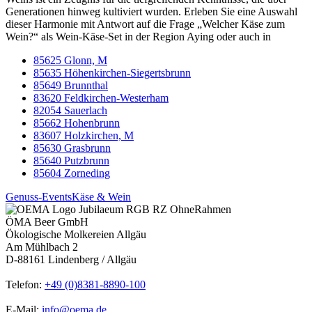
Generationen hinweg kultiviert wurden. Erleben Sie eine Auswahl
dieser Harmonie mit Antwort auf die Frage „Welcher Käse zum
Wein?“ als Wein-Käse-Set in der Region Aying oder auch in
85625 Glonn, M
85635 Höhenkirchen-Siegertsbrunn
85649 Brunnthal
83620 Feldkirchen-Westerham
82054 Sauerlach
85662 Hohenbrunn
83607 Holzkirchen, M
85630 Grasbrunn
85640 Putzbrunn
85604 Zorneding
Genuss-Events
Käse & Wein
ÖMA Beer GmbH
Ökologische Molkereien Allgäu
Am Mühlbach 2
D-88161 Lindenberg / Allgäu
Telefon:
+49 (0)8381-8890-100
E-Mail:
info@oema.de