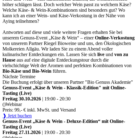
höher schlägen lässt. Doch welcher Wein passt zu welchem Käse?
Welche Käse- & Wein-Kombinationen sind besonders gut? Wo
kann ich an einer Wein- und Käse-Verkostung in der Nähe von
Aying teilnehmen?
Antworten auf diese und viele weitere Fragen erhalten Sie bei
unserem Genuss-Event „Käse & Wein“ – einer
Online-Verkostung
von unserem Partner Riegel Bioweine und uns, den Ökologischen
Molkereien Allgäu. Wir laden Sie zu einem Abend voller
kulinarischer Entdeckungen ein. Lassen Sie sich
live
und
von zu
Hause
aus auf eine digitale Entdeckungstour durch die
vielschichtige Welt der Aromen und perfekten Kombinationen von
Bio-Käse und Bio-Wein
führen.
Nächste Termine
Die Buchung erfolgt über unseren Partner "Bio Genuss Akademie"
Genuss-Event „Käse & Wein - Klassik-Edition" mit Online-
Tasting (Live)
Freitag 30.10.2026
| 19:00 - 20:30
()
Webinar
Preis: 99,- € inkl. MwSt. und Versand
❱ Jetzt buchen
Genuss-Event „Käse & Wein - Deluxe-Edition“ mit Online-
Tasting (Live)
Freitag 27.11.2026
| 19:00 - 20:30
()
Webinar