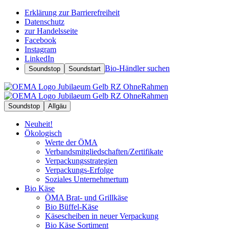
Erklärung zur Barrierefreiheit
Datenschutz
zur Handelsseite
Facebook
Instagram
LinkedIn
Bio-Händler suchen
Soundstop
Soundstart
Soundstop
Allgäu
Neuheit!
Ökologisch
Werte der ÖMA
Verbandsmitgliedschaften/Zertifikate
Verpackungsstrategien
Verpackungs-Erfolge
Soziales Unternehmertum
Bio Käse
ÖMA Brat- und Grillkäse
Bio Büffel-Käse
Käsescheiben in neuer Verpackung
Bio Käse Sortiment