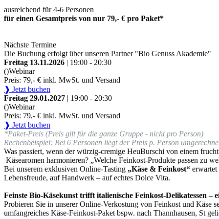
ausreichend für 4-6 Personen
für einen Gesamtpreis von nur 79,- € pro Paket*
Nächste Termine
Die Buchung erfolgt über unseren Partner "Bio Genuss Akademie"
Freitag 13.11.2026
| 19:00 - 20:30
()
Webinar
Preis: 79,- € inkl. MwSt. und Versand
❱ Jetzt buchen
Freitag 29.01.2027
| 19:00 - 20:30
()
Webinar
Preis: 79,- € inkl. MwSt. und Versand
❱ Jetzt buchen
*Paket-Preis (Preis gilt für die ganze Gruppe - nicht pro Person)
Rechenbeispiel: Bei 6 Personen liegt der Preis p. Person umgerechnet
Was passiert, wenn der würzig-cremige HeuBurschi von einem fruchti
Käsearomen harmonieren? „Welche Feinkost-Produkte passen zu we
Bei unserem exklusiven Online-Tasting
„Käse & Feinkost“
erwartet
Lebensfreude, auf Handwerk – auf echtes Dolce Vita.
Feinste Bio-Käsekunst trifft italienische Feinkost-Delikatessen –
Probieren Sie in unserer Online-Verkostung von Feinkost und Käse sel
umfangreiches Käse-Feinkost-Paket bspw. nach Thannhausen, St gelie