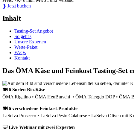
Preis: 79,- € inkl. MwSt. und Versand
❱ Jetzt buchen
Inhalt
Tasting-Set Angebot
So geht's
Unsere Experten
Werte-Paket
FAQs
Kontakt
Das ÖMA Käse und Feinkost Tasting-Set e
🍽 6 Sorten Bio-Käse
ÖMA Rigatino • ÖMA HeuBurschi • ÖMA Taleggio DOP • ÖMA Bau
🍽 6 verschiedene Feinkost-Produkte
LaSelva Prosecco • LaSelva Pesto Calabrese • LaSelva Oliven mit Kr
🖵 Live-Webinar mit zwei Experten