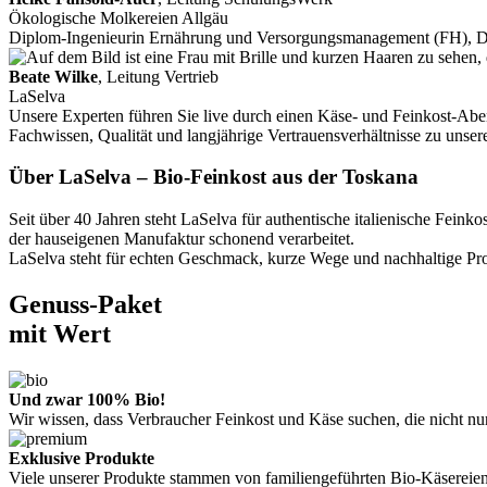
Ökologische Molkereien Allgäu
Diplom-Ingenieurin Ernährung und Versorgungsmanagement (FH), 
Beate Wilke
, Leitung Vertrieb
LaSelva
Unsere Experten führen Sie live durch einen Käse- und Feinkost-Aben
Fachwissen, Qualität und langjährige Vertrauensverhältnisse zu unse
Über LaSelva – Bio-Feinkost aus der Toskana
Seit über 40 Jahren steht LaSelva für authentische italienische Fe
der hauseigenen Manufaktur schonend verarbeitet.
LaSelva steht für echten Geschmack, kurze Wege und nachhaltige Prod
Genuss-Paket
mit Wert
Und zwar 100% Bio!
Wir wissen, dass Verbraucher Feinkost und Käse suchen, die nicht n
Exklusive Produkte
Viele unserer Produkte stammen von familiengeführten Bio-Käsereien