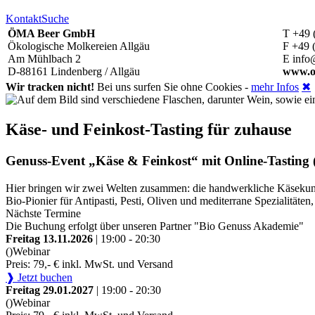
Kontakt
Suche
ÖMA Beer GmbH
T +49 
Ökologische Molkereien Allgäu
F +49 
Am Mühlbach 2
E info
D-88161 Lindenberg / Allgäu
www.o
Wir tracken nicht!
Bei uns surfen Sie ohne Cookies -
mehr Infos
✖
Käse- und Feinkost-Tasting für zuhause
Genuss-Event „Käse & Feinkost“ mit Online-Tasting (
Hier bringen wir zwei Welten zusammen: die handwerkliche Käsekunst
Bio-Pionier für Antipasti, Pesti, Oliven und mediterrane Spezialitä
Nächste Termine
Die Buchung erfolgt über unseren Partner "Bio Genuss Akademie"
Freitag 13.11.2026
| 19:00 - 20:30
()
Webinar
Preis: 79,- € inkl. MwSt. und Versand
❱ Jetzt buchen
Freitag 29.01.2027
| 19:00 - 20:30
()
Webinar