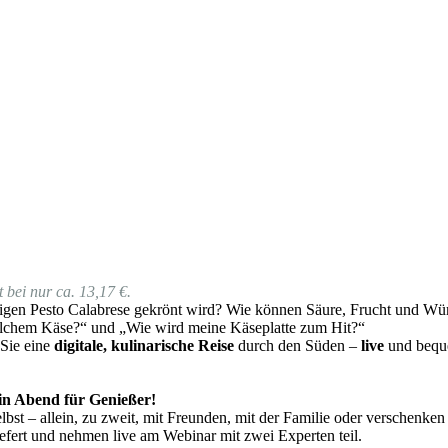
 bei nur ca. 13,17 €.
gen Pesto Calabrese gekrönt wird? Wie können Säure, Frucht und Würz
lchem Käse?“ und „Wie wird meine Käseplatte zum Hit?“
 Sie eine
digitale, kulinarische Reise
durch den Süden –
live
und beque
 ein Abend für Genießer!
bst – allein, zu zweit, mit Freunden, mit der Familie oder verschenken
fert und nehmen live am Webinar mit zwei Experten teil.