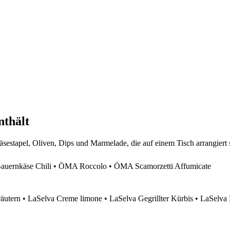
nthält
ernkäse Chili • ÖMA Roccolo • ÖMA Scamorzetti Affumicate
äutern • LaSelva Creme limone • LaSelva Gegrillter Kürbis • LaSelva 