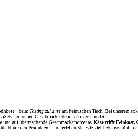
Feinkost – beim
Tasting zuhause
am heimischen Tisch. Bei unserem exklu
LaSelva zu neuen Geschmackserlebnissen verschmilzt.
ste und auf überraschende Geschmacksmomente.
Käse trifft Feinkost.
phie hinter den Produkten – und erleben Sie, wie viel Lebensgefühl in 