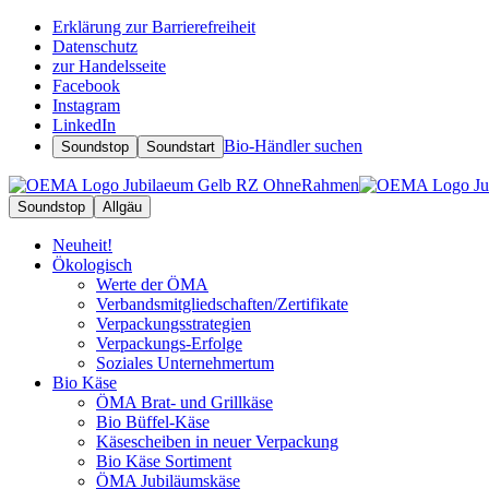
Erklärung zur Barrierefreiheit
Datenschutz
zur Handelsseite
Facebook
Instagram
LinkedIn
Bio-Händler suchen
Soundstop
Soundstart
Soundstop
Allgäu
Neuheit!
Ökologisch
Werte der ÖMA
Verbandsmitgliedschaften/Zertifikate
Verpackungsstrategien
Verpackungs-Erfolge
Soziales Unternehmertum
Bio Käse
ÖMA Brat- und Grillkäse
Bio Büffel-Käse
Käsescheiben in neuer Verpackung
Bio Käse Sortiment
ÖMA Jubiläumskäse