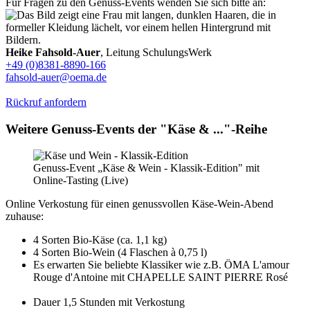
Für Fragen zu den Genuss-Events wenden Sie sich bitte an:
Heike Fahsold-Auer
, Leitung SchulungsWerk
+49 (0)8381-8890-166
fahsold-auer@oema.de
Rückruf anfordern
Weitere Genuss-Events der "Käse & ..."-Reihe
Genuss-Event „Käse & Wein - Klassik-Edition" mit
Online-Tasting (Live)
Online Verkostung für einen genussvollen Käse-Wein-Abend
zuhause:
4 Sorten Bio-Käse (ca. 1,1 kg)
4 Sorten Bio-Wein (4 Flaschen à 0,75 l)
Es erwarten Sie beliebte Klassiker wie z.B. ÖMA L'amour
Rouge d'Antoine mit CHAPELLE SAINT PIERRE Rosé
Dauer 1,5 Stunden mit Verkostung