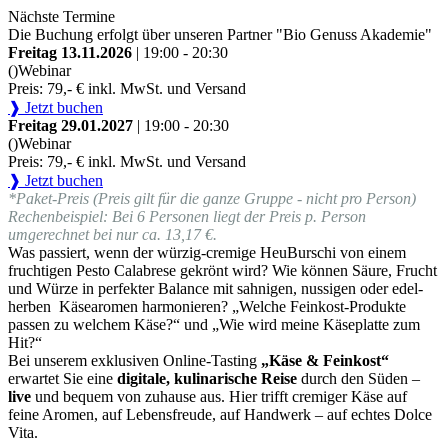
Nächste Termine
Die Buchung erfolgt über unseren Partner "Bio Genuss Akademie"
Freitag 13.11.2026
| 19:00 - 20:30
()
Webinar
Preis: 79,- € inkl. MwSt. und Versand
❱ Jetzt buchen
Freitag 29.01.2027
| 19:00 - 20:30
()
Webinar
Preis: 79,- € inkl. MwSt. und Versand
❱ Jetzt buchen
*Paket-Preis (Preis gilt für die ganze Gruppe - nicht pro Person)
Rechenbeispiel: Bei 6 Personen liegt der Preis p. Person
umgerechnet bei nur ca. 13,17 €.
Was passiert, wenn der würzig-cremige HeuBurschi von einem
fruchtigen Pesto Calabrese gekrönt wird? Wie können Säure, Frucht
und Würze in perfekter Balance mit sahnigen, nussigen oder edel-
herben Käsearomen harmonieren? „Welche Feinkost-Produkte
passen zu welchem Käse?“ und „Wie wird meine Käseplatte zum
Hit?“
Bei unserem exklusiven Online-Tasting
„Käse & Feinkost“
erwartet Sie eine
digitale, kulinarische Reise
durch den Süden –
live
und bequem von zuhause aus. Hier trifft cremiger Käse auf
feine Aromen, auf Lebensfreude, auf Handwerk – auf echtes Dolce
Vita.