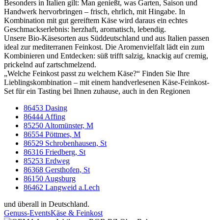
Besonders in Italien gilt: Man genießt, was Garten, Saison und
Handwerk hervorbringen – frisch, ehrlich, mit Hingabe. In
Kombination mit gut gereiftem Käse wird daraus ein echtes
Geschmackserlebnis: herzhaft, aromatisch, lebendig.
Unsere Bio-Käsesorten aus Süddeutschland und aus Italien passen
ideal zur mediterranen Feinkost. Die Aromenvielfalt lädt ein zum
Kombinieren und Entdecken: süß trifft salzig, knackig auf cremig,
prickelnd auf zartschmelzend.
„Welche Feinkost passt zu welchem Käse?“ Finden Sie Ihre
Lieblingskombination – mit einem handverlesenen Käse-Feinkost-
Set für ein Tasting bei Ihnen zuhause, auch in den Regionen
86453 Dasing
86444 Affing
85250 Altomünster, M
86554 Pöttmes, M
86529 Schrobenhausen, St
86316 Friedberg, St
85253 Erdweg
86368 Gersthofen, St
86150 Augsburg
86462 Langweid a.Lech
und überall in Deutschland.
Genuss-Events
Käse & Feinkost