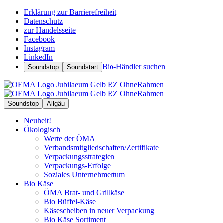
Erklärung zur Barrierefreiheit
Datenschutz
zur Handelsseite
Facebook
Instagram
LinkedIn
Bio-Händler suchen
Soundstop
Soundstart
Soundstop
Allgäu
Neuheit!
Ökologisch
Werte der ÖMA
Verbandsmitgliedschaften/Zertifikate
Verpackungsstrategien
Verpackungs-Erfolge
Soziales Unternehmertum
Bio Käse
ÖMA Brat- und Grillkäse
Bio Büffel-Käse
Käsescheiben in neuer Verpackung
Bio Käse Sortiment