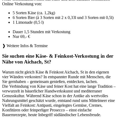
Online Verkostung von:
5 Sorten Käse (ca. 1,2kg)
6 Sorten Bier (à 3 Sorten mit 2 x 0,33l und 3 Sorten mit 0,5l)
1 Limonade (0,5 l)
Dauer 1,5 Stunden mit Verkostung
Nur 69,- €
❱ Weitere Infos & Termine
Sie suchen eine Käse- & Feinkost-Verkostung in der
Nähe von Aichach, St?
Warum nicht gleich Käse & Feinkost Aichach, St in den eigenen
vier Wänden verkosten? In entspannter Runde mit Menschen, die
Sie gernhaben – gemeinsam genießen, entdecken, lachen.
Die Verbindung von Käse und feiner Kost hat eine lange Tradition –
verwurzelt in bäuerlicher Handwerkskunst und mediterraner
Genusskultur. Während Käse schon in der Antike als wertvolles
Nahrungsmittel geschätzt wurde, entstand rund ums Mittelmeer eine
Vielfalt an Feinkost: Antipasti, eingelegtes Gemüse, Cremes,
Konfitüren oder feinperliger Prosecco – einst einfache
Bauernrezepte, heute Inbegriff südländischer Lebensfreude.