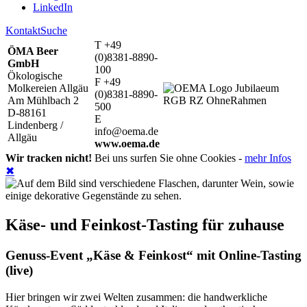
LinkedIn
Kontakt
Suche
T +49
ÖMA Beer
(0)8381-8890-
GmbH
100
Ökologische
F +49
Molkereien Allgäu
(0)8381-8890-
Am Mühlbach 2
500
D-88161
E
Lindenberg /
info@oema.de
Allgäu
www.oema.de
Wir tracken nicht!
Bei uns surfen Sie ohne Cookies -
mehr Infos
✖
Käse- und Feinkost-Tasting für zuhause
Genuss-Event „Käse & Feinkost“ mit Online-Tasting
(live)
Hier bringen wir zwei Welten zusammen: die handwerkliche