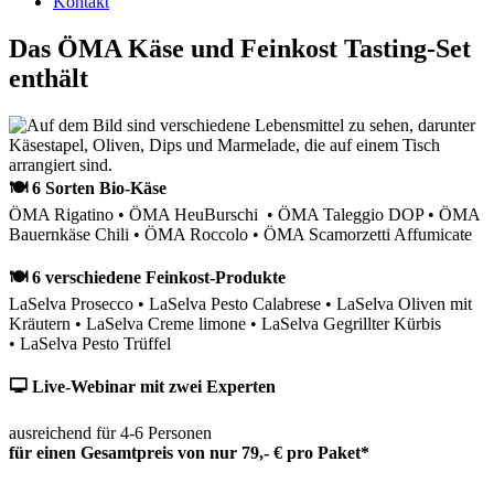
Kontakt
Das ÖMA Käse und Feinkost Tasting-Set
enthält
🍽 6 Sorten Bio-Käse
ÖMA Rigatino • ÖMA HeuBurschi • ÖMA Taleggio DOP • ÖMA
Bauernkäse Chili • ÖMA Roccolo • ÖMA Scamorzetti Affumicate
🍽 6 verschiedene Feinkost-Produkte
LaSelva Prosecco • LaSelva Pesto Calabrese • LaSelva Oliven mit
Kräutern • LaSelva Creme limone • LaSelva Gegrillter Kürbis
• LaSelva Pesto Trüffel
🖵 Live-Webinar mit zwei Experten
ausreichend für 4-6 Personen
für einen Gesamtpreis von nur 79,- € pro Paket*