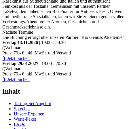
Käsekunst aus Süddeutschland und Italien und authentische
Feinkost aus der Toskana. Gemeinsam mit unserem Partner
LaSelva, dem italienischen Bio-Pionier für Antipasti, Pesti, Oliven
und mediterrane Spezialitäten, laden wir Sie zu einem genussvollen
Verkostungs-Abend voller Aromen, Geschichten und
Geschmackserlebnisse ein.
Nächste Termine
Die Buchung erfolgt über unseren Partner "Bio Genuss Akademie"
Freitag 13.11.2026
| 19:00 - 20:30
()
Webinar
Preis: 79,- € inkl. MwSt. und Versand
❱ Jetzt buchen
Freitag 29.01.2027
| 19:00 - 20:30
()
Webinar
Preis: 79,- € inkl. MwSt. und Versand
❱ Jetzt buchen
Inhalt
Tasting-Set Angebot
So geht's
Unsere Experten
Werte-Paket
FAQs