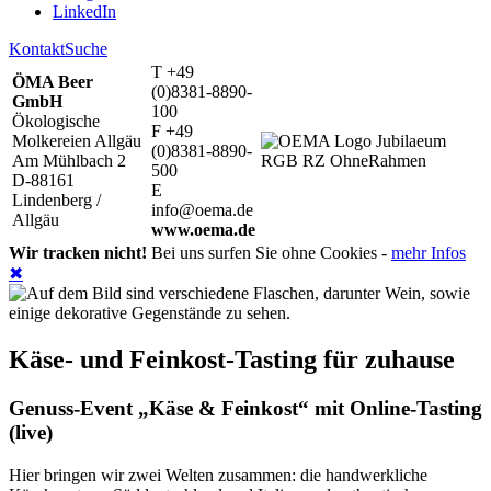
LinkedIn
Kontakt
Suche
T +49
ÖMA Beer
(0)8381-8890-
GmbH
100
Ökologische
F +49
Molkereien Allgäu
(0)8381-8890-
Am Mühlbach 2
500
D-88161
E
Lindenberg /
info@oema.de
Allgäu
www.oema.de
Wir tracken nicht!
Bei uns surfen Sie ohne Cookies -
mehr Infos
✖
Käse- und Feinkost-Tasting für zuhause
Genuss-Event „Käse & Feinkost“ mit Online-Tasting
(live)
Hier bringen wir zwei Welten zusammen: die handwerkliche