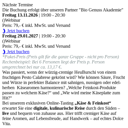
Nächste Termine
Die Buchung erfolgt über unseren Partner "Bio Genuss Akademie"
Freitag 13.11.2026
| 19:00 - 20:30
()
Webinar
Preis: 79,- € inkl. MwSt. und Versand
❱ Jetzt buchen
Freitag 29.01.2027
| 19:00 - 20:30
()
Webinar
Preis: 79,- € inkl. MwSt. und Versand
❱ Jetzt buchen
*Paket-Preis (Preis gilt für die ganze Gruppe - nicht pro Person)
Rechenbeispiel: Bei 6 Personen liegt der Preis p. Person
umgerechnet bei nur ca. 13,17 €.
Was passiert, wenn der würzig-cremige HeuBurschi von einem
fruchtigen Pesto Calabrese gekrönt wird? Wie können Säure, Frucht
und Würze in perfekter Balance mit sahnigen, nussigen oder edel-
herben Käsearomen harmonieren? „Welche Feinkost-Produkte
passen zu welchem Käse?“ und „Wie wird meine Käseplatte zum
Hit?“
Bei unserem exklusiven Online-Tasting
„Käse & Feinkost“
erwartet Sie eine
digitale, kulinarische Reise
durch den Süden –
live
und bequem von zuhause aus. Hier trifft cremiger Käse auf
feine Aromen, auf Lebensfreude, auf Handwerk – auf echtes Dolce
Vita.