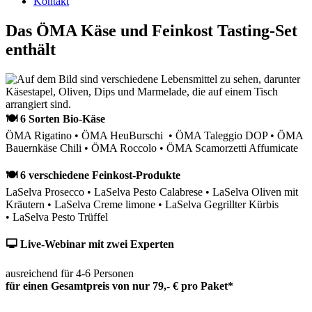
Kontakt
Das ÖMA Käse und Feinkost Tasting-Set
enthält
🍽 6 Sorten Bio-Käse
ÖMA Rigatino • ÖMA HeuBurschi • ÖMA Taleggio DOP • ÖMA
Bauernkäse Chili • ÖMA Roccolo • ÖMA Scamorzetti Affumicate
🍽 6 verschiedene Feinkost-Produkte
LaSelva Prosecco • LaSelva Pesto Calabrese • LaSelva Oliven mit
Kräutern • LaSelva Creme limone • LaSelva Gegrillter Kürbis
• LaSelva Pesto Trüffel
🖵 Live-Webinar mit zwei Experten
ausreichend für 4-6 Personen
für einen Gesamtpreis von nur 79,- € pro Paket*