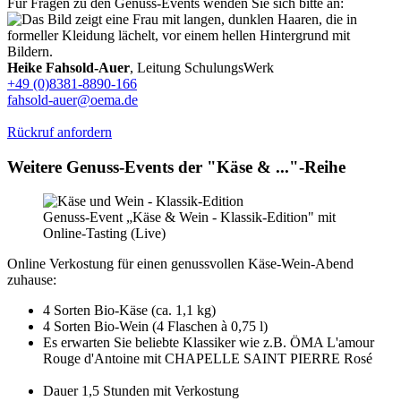
Für Fragen zu den Genuss-Events wenden Sie sich bitte an:
Heike Fahsold-Auer
, Leitung SchulungsWerk
+49 (0)8381-8890-166
fahsold-auer@oema.de
Rückruf anfordern
Weitere Genuss-Events der "Käse & ..."-Reihe
Genuss-Event „Käse & Wein - Klassik-Edition" mit
Online-Tasting (Live)
Online Verkostung für einen genussvollen Käse-Wein-Abend
zuhause:
4 Sorten Bio-Käse (ca. 1,1 kg)
4 Sorten Bio-Wein (4 Flaschen à 0,75 l)
Es erwarten Sie beliebte Klassiker wie z.B. ÖMA L'amour
Rouge d'Antoine mit CHAPELLE SAINT PIERRE Rosé
Dauer 1,5 Stunden mit Verkostung