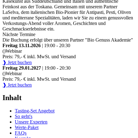
Käsekunst aus Süddeutschland und Italien und authentische
Feinkost aus der Toskana. Gemeinsam mit unserem Partner
LaSelva, dem italienischen Bio-Pionier für Antipasti, Pesti, Oliven
und mediterrane Spezialitäten, laden wir Sie zu einem genussvollen
Verkostungs-Abend voller Aromen, Geschichten und
Geschmackserlebnisse ein.
Nächste Termine
Die Buchung erfolgt über unseren Partner "Bio Genuss Akademie"
Freitag 13.11.2026
| 19:00 - 20:30
()
Webinar
Preis: 79,- € inkl. MwSt. und Versand
❱ Jetzt buchen
Freitag 29.01.2027
| 19:00 - 20:30
()
Webinar
Preis: 79,- € inkl. MwSt. und Versand
❱ Jetzt buchen
Inhalt
Tasting-Set Angebot
So geht's
Unsere Experten
Werte-Paket
FAQs