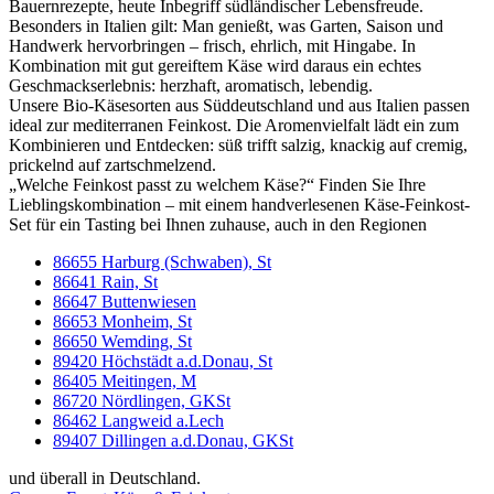
Bauernrezepte, heute Inbegriff südländischer Lebensfreude.
Besonders in Italien gilt: Man genießt, was Garten, Saison und
Handwerk hervorbringen – frisch, ehrlich, mit Hingabe. In
Kombination mit gut gereiftem Käse wird daraus ein echtes
Geschmackserlebnis: herzhaft, aromatisch, lebendig.
Unsere Bio-Käsesorten aus Süddeutschland und aus Italien passen
ideal zur mediterranen Feinkost. Die Aromenvielfalt lädt ein zum
Kombinieren und Entdecken: süß trifft salzig, knackig auf cremig,
prickelnd auf zartschmelzend.
„Welche Feinkost passt zu welchem Käse?“ Finden Sie Ihre
Lieblingskombination – mit einem handverlesenen Käse-Feinkost-
Set für ein Tasting bei Ihnen zuhause, auch in den Regionen
86655 Harburg (Schwaben), St
86641 Rain, St
86647 Buttenwiesen
86653 Monheim, St
86650 Wemding, St
89420 Höchstädt a.d.Donau, St
86405 Meitingen, M
86720 Nördlingen, GKSt
86462 Langweid a.Lech
89407 Dillingen a.d.Donau, GKSt
und überall in Deutschland.