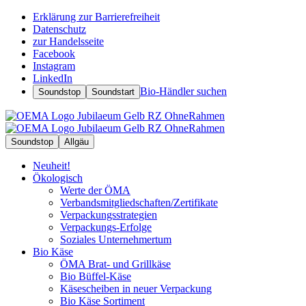
Erklärung zur Barrierefreiheit
Datenschutz
zur Handelsseite
Facebook
Instagram
LinkedIn
Bio-Händler suchen
Soundstop
Soundstart
Soundstop
Allgäu
Neuheit!
Ökologisch
Werte der ÖMA
Verbandsmitgliedschaften/Zertifikate
Verpackungsstrategien
Verpackungs-Erfolge
Soziales Unternehmertum
Bio Käse
ÖMA Brat- und Grillkäse
Bio Büffel-Käse
Käsescheiben in neuer Verpackung
Bio Käse Sortiment