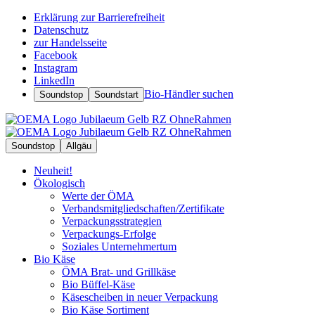
Erklärung zur Barrierefreiheit
Datenschutz
zur Handelsseite
Facebook
Instagram
LinkedIn
Bio-Händler suchen
Soundstop
Soundstart
Soundstop
Allgäu
Neuheit!
Ökologisch
Werte der ÖMA
Verbandsmitgliedschaften/Zertifikate
Verpackungsstrategien
Verpackungs-Erfolge
Soziales Unternehmertum
Bio Käse
ÖMA Brat- und Grillkäse
Bio Büffel-Käse
Käsescheiben in neuer Verpackung
Bio Käse Sortiment