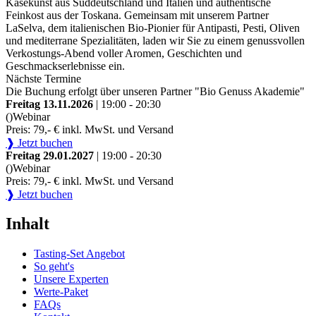
Käsekunst aus Süddeutschland und Italien und authentische
Feinkost aus der Toskana. Gemeinsam mit unserem Partner
LaSelva, dem italienischen Bio-Pionier für Antipasti, Pesti, Oliven
und mediterrane Spezialitäten, laden wir Sie zu einem genussvollen
Verkostungs-Abend voller Aromen, Geschichten und
Geschmackserlebnisse ein.
Nächste Termine
Die Buchung erfolgt über unseren Partner "Bio Genuss Akademie"
Freitag 13.11.2026
| 19:00 - 20:30
()
Webinar
Preis: 79,- € inkl. MwSt. und Versand
❱ Jetzt buchen
Freitag 29.01.2027
| 19:00 - 20:30
()
Webinar
Preis: 79,- € inkl. MwSt. und Versand
❱ Jetzt buchen
Inhalt
Tasting-Set Angebot
So geht's
Unsere Experten
Werte-Paket
FAQs