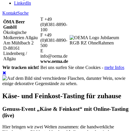
LinkedIn
Kontakt
Suche
T +49
ÖMA Beer
(0)8381-8890-
GmbH
100
Ökologische
F +49
Molkereien Allgäu
(0)8381-8890-
Am Mühlbach 2
500
D-88161
E
Lindenberg /
info@oema.de
Allgäu
www.oema.de
Wir tracken nicht!
Bei uns surfen Sie ohne Cookies -
mehr Infos
✖
Käse- und Feinkost-Tasting für zuhause
Genuss-Event „Käse & Feinkost“ mit Online-Tasting
(live)
Hier bringen wir zwei Welten zusammen: die handwerkliche