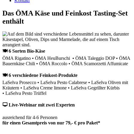
Kontakt
Das ÖMA Käse und Feinkost Tasting-Set
enthält
🍽 6 Sorten Bio-Käse
ÖMA Rigatino • ÖMA HeuBurschi • ÖMA Taleggio DOP • ÖMA
Bauernkäse Chili • ÖMA Roccolo • ÖMA Scamorzetti Affumicate
🍽 6 verschiedene Feinkost-Produkte
LaSelva Prosecco • LaSelva Pesto Calabrese • LaSelva Oliven mit
Kräutern • LaSelva Creme limone • LaSelva Gegrillter Kürbis
• LaSelva Pesto Trüffel
🖵 Live-Webinar mit zwei Experten
ausreichend für 4-6 Personen
für einen Gesamtpreis von nur 79,- € pro Paket*