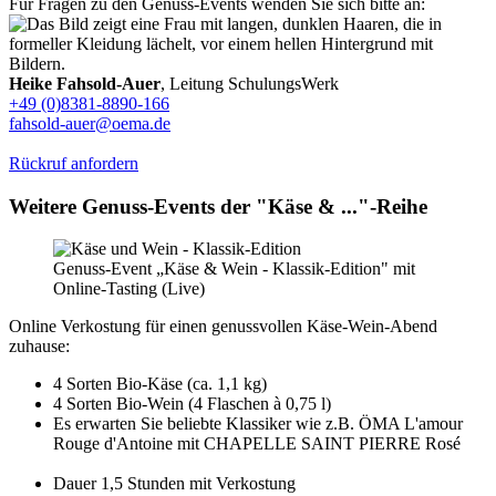
Für Fragen zu den Genuss-Events wenden Sie sich bitte an:
Heike Fahsold-Auer
, Leitung SchulungsWerk
+49 (0)8381-8890-166
fahsold-auer@oema.de
Rückruf anfordern
Weitere Genuss-Events der "Käse & ..."-Reihe
Genuss-Event „Käse & Wein - Klassik-Edition" mit
Online-Tasting (Live)
Online Verkostung für einen genussvollen Käse-Wein-Abend
zuhause:
4 Sorten Bio-Käse (ca. 1,1 kg)
4 Sorten Bio-Wein (4 Flaschen à 0,75 l)
Es erwarten Sie beliebte Klassiker wie z.B. ÖMA L'amour
Rouge d'Antoine mit CHAPELLE SAINT PIERRE Rosé
Dauer 1,5 Stunden mit Verkostung