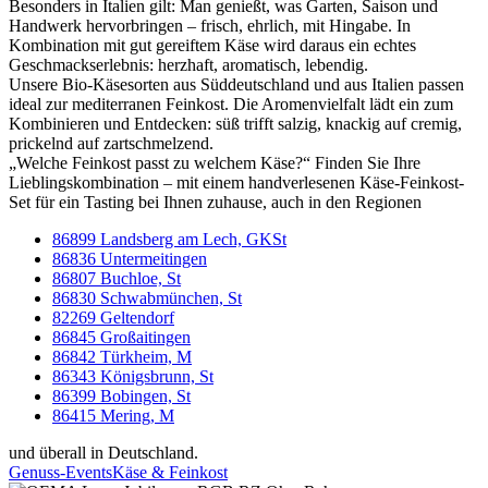
Besonders in Italien gilt: Man genießt, was Garten, Saison und
Handwerk hervorbringen – frisch, ehrlich, mit Hingabe. In
Kombination mit gut gereiftem Käse wird daraus ein echtes
Geschmackserlebnis: herzhaft, aromatisch, lebendig.
Unsere Bio-Käsesorten aus Süddeutschland und aus Italien passen
ideal zur mediterranen Feinkost. Die Aromenvielfalt lädt ein zum
Kombinieren und Entdecken: süß trifft salzig, knackig auf cremig,
prickelnd auf zartschmelzend.
„Welche Feinkost passt zu welchem Käse?“ Finden Sie Ihre
Lieblingskombination – mit einem handverlesenen Käse-Feinkost-
Set für ein Tasting bei Ihnen zuhause, auch in den Regionen
86899 Landsberg am Lech, GKSt
86836 Untermeitingen
86807 Buchloe, St
86830 Schwabmünchen, St
82269 Geltendorf
86845 Großaitingen
86842 Türkheim, M
86343 Königsbrunn, St
86399 Bobingen, St
86415 Mering, M
und überall in Deutschland.
Genuss-Events
Käse & Feinkost