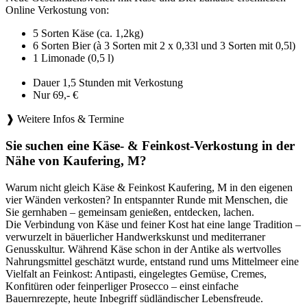
Online Verkostung von:
5 Sorten Käse (ca. 1,2kg)
6 Sorten Bier (à 3 Sorten mit 2 x 0,33l und 3 Sorten mit 0,5l)
1 Limonade (0,5 l)
Dauer 1,5 Stunden mit Verkostung
Nur 69,- €
❱ Weitere Infos & Termine
Sie suchen eine Käse- & Feinkost-Verkostung in der
Nähe von Kaufering, M?
Warum nicht gleich Käse & Feinkost Kaufering, M in den eigenen
vier Wänden verkosten? In entspannter Runde mit Menschen, die
Sie gernhaben – gemeinsam genießen, entdecken, lachen.
Die Verbindung von Käse und feiner Kost hat eine lange Tradition –
verwurzelt in bäuerlicher Handwerkskunst und mediterraner
Genusskultur. Während Käse schon in der Antike als wertvolles
Nahrungsmittel geschätzt wurde, entstand rund ums Mittelmeer eine
Vielfalt an Feinkost: Antipasti, eingelegtes Gemüse, Cremes,
Konfitüren oder feinperliger Prosecco – einst einfache
Bauernrezepte, heute Inbegriff südländischer Lebensfreude.