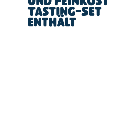
und Feinkost
Tasting-Set
enthält