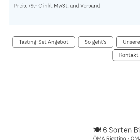
Preis: 79,- € inkl. MwSt. und Versand
Tasting-Set Angebot
So geht's
Unsere
Kontakt
🍽 6 Sorten B
ÖMA Rigatino • ÖM