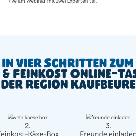
live am Webinar mit zwei Experten teil.
In vier Schritten zum
 & Feinkost Online-Ta
 der Region Kaufbeur
2.
3.
Feinkost-Käse-Box
Freunde einlade