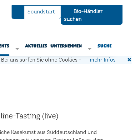
Bio-Händler
Soundstart
suchen
ents
Aktuelles
Unternehmen
Suche
Bei uns surfen Sie ohne Cookies -
mehr Infos
✖
ine-Tasting (live)
liche Käsekunst aus Süddeutschland und
Gemeinsam mit unserem Partner LaSelva, dem