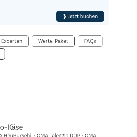
❱ Jetzt buchen
 Experten
Werte-Paket
FAQs
io-Käse
A HeuBurschi • ÖMA Taleggio DOP • ÖMA