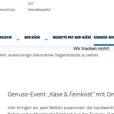
zur
enschutz
Handelsseite
ogisch
Bio Käse
Rezepte mit Bio-Käse
Genuss-Ev
Wir tracken nicht!
Genuss-Event „Käse & Feinkost“ mit Onl
Hier bringen wir zwei Welten zusammen: die handwerk
Italien und authentische Feinkost aus der Toskana. 