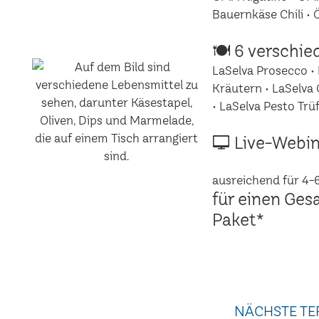
Bauernkäse Chili •
🍽 6 verschie
LaSelva Prosecco • 
Kräutern • LaSelva 
• LaSelva Pesto Trüf
🖵 Live-Webin
ausreichend für 4-
für einen Ges
Paket*
NÄCHSTE TE