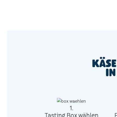
Käse
in
1.
Tasting Box wählen