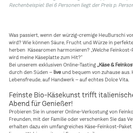
Rechenbeispiel: Bei 6 Personen liegt der Preis p. Perso
Was passiert, wenn der würzig-cremige HeuBurschi vo
wird? Wie können Säure, Frucht und Würze in perfekte
herben Käsearomen harmonieren? „Welche Feinkost-P
wird meine Käseplatte zum Hit?“
Bei unserem exklusiven Online-Tasting
„Käse & Feinkos
durch den Süden –
live
und bequem von zuhause aus. Hi
Lebensfreude, auf Handwerk – auf echtes Dolce Vita.
Feinste Bio-Käsekunst trifft italienisc
Abend für Genießer!
Probieren Sie in unserer Online-Verkostung von Feinkost
Freunden, mit der Familie oder verschenken Sie das V
erhalten dazu ein umfangreiches Käse-Feinkost-Paket