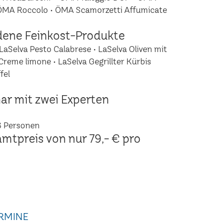
 ÖMA Roccolo • ÖMA Scamorzetti Affumicate
dene Feinkost-Produkte
LaSelva Pesto Calabrese • LaSelva Oliven mit
Creme limone • LaSelva Gegrillter Kürbis
fel
ar mit zwei Experten
6 Personen
amtpreis von nur 79,- € pro
RMINE