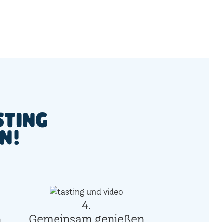
sting
en!
4.
n
Gemeinsam genießen