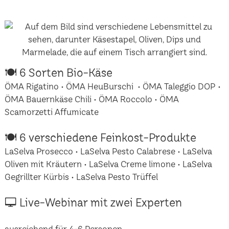
🍽 6 Sorten Bio-Käse
ÖMA Rigatino • ÖMA HeuBurschi • ÖMA Taleggio DOP •
ÖMA Bauernkäse Chili • ÖMA Roccolo • ÖMA
Scamorzetti Affumicate
🍽 6 verschiedene Feinkost-Produkte
LaSelva Prosecco • LaSelva Pesto Calabrese • LaSelva
Oliven mit Kräutern • LaSelva Creme limone • LaSelva
Gegrillter Kürbis • LaSelva Pesto Trüffel
🖵 Live-Webinar mit zwei Experten
ausreichend für 4-6 Personen