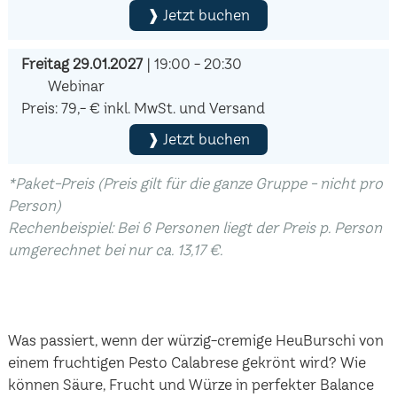
❱ Jetzt buchen
Freitag 29.01.2027
| 19:00 - 20:30
Webinar
Preis: 79,- € inkl. MwSt. und Versand
❱ Jetzt buchen
*Paket-Preis (Preis gilt für die ganze Gruppe - nicht pro
Person)
Rechenbeispiel: Bei 6 Personen liegt der Preis p. Person
umgerechnet bei nur ca. 13,17 €.
Was passiert, wenn der würzig-cremige HeuBurschi von
einem fruchtigen Pesto Calabrese gekrönt wird? Wie
können Säure, Frucht und Würze in perfekter Balance