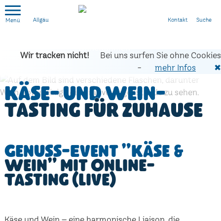
Kontakt
Suche
Allgäu
Wir tracken nicht!
Bei uns surfen Sie ohne Cookies
-
mehr Infos
✖
Käse- und Wein-
Tasting für zuhause
Genuss-Event "Käse &
Wein" mit Online-
Tasting (live)
Käse und Wein – eine harmonische Liaison, die