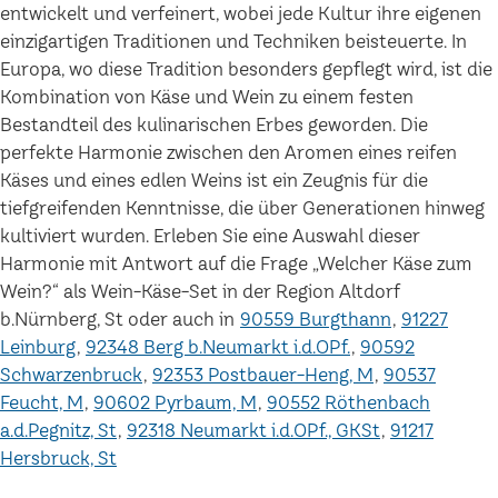
entwickelt und verfeinert, wobei jede Kultur ihre eigenen
einzigartigen Traditionen und Techniken beisteuerte. In
Europa, wo diese Tradition besonders gepflegt wird, ist die
Kombination von Käse und Wein zu einem festen
Bestandteil des kulinarischen Erbes geworden. Die
perfekte Harmonie zwischen den Aromen eines reifen
Käses und eines edlen Weins ist ein Zeugnis für die
tiefgreifenden Kenntnisse, die über Generationen hinweg
kultiviert wurden. Erleben Sie eine Auswahl dieser
Harmonie mit Antwort auf die Frage „Welcher Käse zum
Wein?“ als Wein-Käse-Set in der Region Altdorf
b.Nürnberg, St oder auch in
90559 Burgthann
91227
Leinburg
92348 Berg b.Neumarkt i.d.OPf.
90592
Schwarzenbruck
92353 Postbauer-Heng, M
90537
Feucht, M
90602 Pyrbaum, M
90552 Röthenbach
a.d.Pegnitz, St
92318 Neumarkt i.d.OPf., GKSt
91217
Hersbruck, St